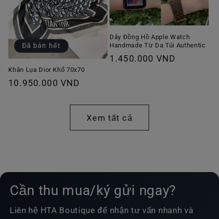
Dây Đồng Hồ Apple Watch
Handmade Từ Da Túi Authentic
Đã bán hết
Giá
1.450.000 VND
thông
Khăn Lụa Dior Khổ 70x70
Giá
10.950.000 VND
thường
thông
thường
Xem tất cả
Cần thu mua/ký gửi ngay?
Liên hệ HTA Boutique để nhận tư vấn nhanh và