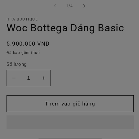
tiện
ti
trong
1
/
4
1
2
số
trong
tr
hộp
h
HTA BOUTIQUE
tương
t
Woc Bottega Dáng Basic
tác
tá
Giá
5.900.000 VND
thông
Đã bao gồm thuế.
thường
Số lượng
Giảm
Tăng
số
số
lượng
lượng
của
của
Thêm vào giỏ hàng
Woc
Woc
Bottega
Bottega
Dáng
Dáng
Basic
Basic