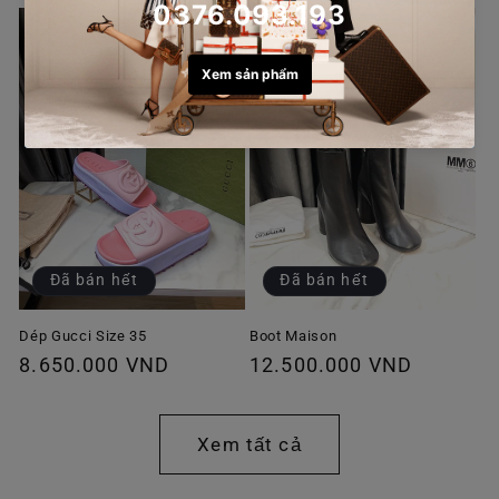
thông
thông
thường
thường
Đã bán hết
Đã bán hết
Dép Gucci Size 35
Boot Maison
Giá
8.650.000 VND
Giá
12.500.000 VND
thông
thông
thường
thường
Xem tất cả