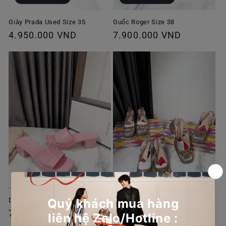
Giày Prada Used Size 35
Guốc Roger Size 38
Giá
4.950.000 VND
Giá
7.900.000 VND
thông
thông
thường
thường
Dép Nhựa Gucci Hồng New
Slingback Gucci Lấp Lánh
Giá
7.750.000 VND
Giá
9.950.000 VND