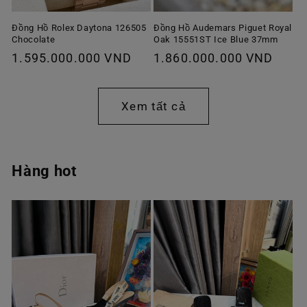
Đồng Hồ Rolex Daytona 126505
Đồng Hồ Audemars Piguet Royal
Chocolate
Oak 15551ST Ice Blue 37mm
Giá
1.595.000.000 VND
Giá
1.860.000.000 VND
thông
thông
thường
thường
Xem tất cả
Hàng hot