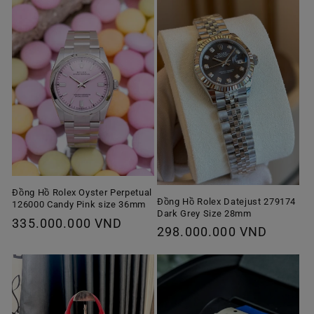
Đồng Hồ Rolex Oyster Perpetual
Đồng Hồ Rolex Datejust 279174
126000 Candy Pink size 36mm
Dark Grey Size 28mm
Giá
335.000.000 VND
Giá
298.000.000 VND
thông
thông
thường
thường