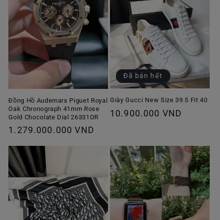
Đã bán hết
Giày Gucci New Size 39.5 Fit 40
Đồng Hồ Audemars Piguet Royal
Oak Chronograph 41mm Rose
Giá
10.900.000 VND
Gold Chocolate Dial 26331OR
thông
Giá
1.279.000.000 VND
thường
thông
thường