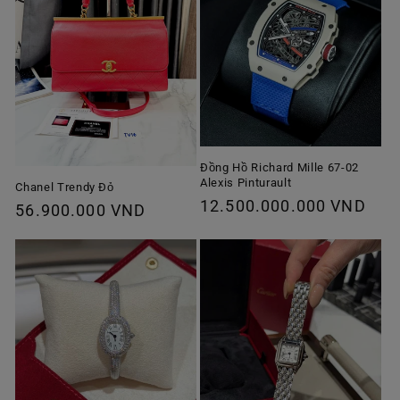
Đồng Hồ Richard Mille 67-02
Alexis Pinturault
Chanel Trendy Đỏ
Giá
12.500.000.000 VND
Giá
56.900.000 VND
thông
thông
thường
thường