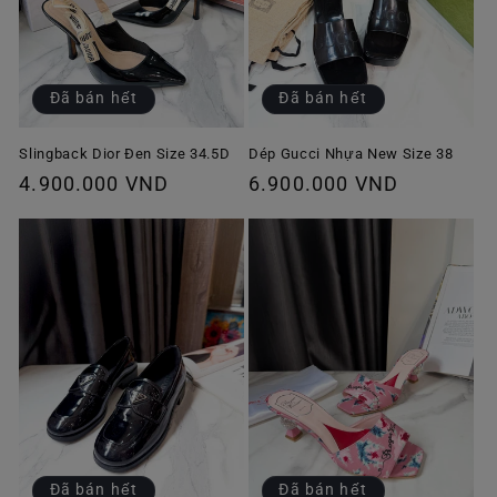
Đã bán hết
Đã bán hết
Slingback Dior Đen Size 34.5D
Dép Gucci Nhựa New Size 38
Giá
4.900.000 VND
Giá
6.900.000 VND
thông
thông
thường
thường
Đã bán hết
Đã bán hết