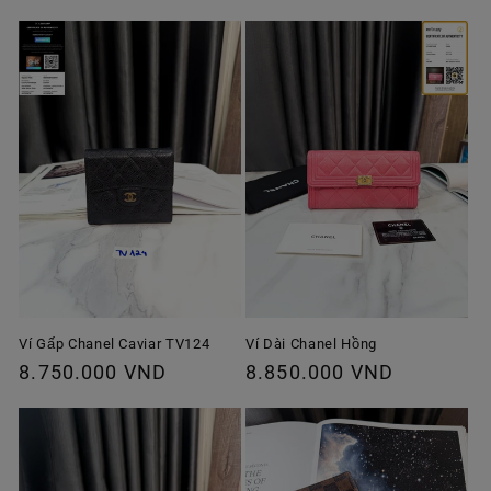
thường
đãi
thường
Ví Gấp Chanel Caviar TV124
Ví Dài Chanel Hồng
Giá
8.750.000 VND
Giá
8.850.000 VND
thông
thông
thường
thường