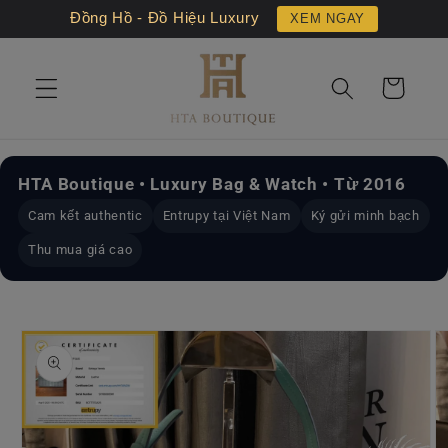
Chuyển
Đồng Hồ - Đồ Hiệu Luxury
XEM NGAY
đến nội
dung
Giỏ
hàng
HTA Boutique • Luxury Bag & Watch • Từ 2016
Cam kết authentic
Entrupy tại Việt Nam
Ký gửi minh bạch
Thu mua giá cao
Chuyển
đến
thông
tin sản
phẩm