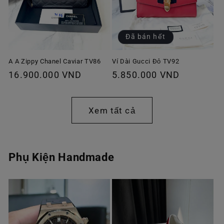
Đã bán hết
A A Zippy Chanel Caviar TV86
Ví Dài Gucci Đỏ TV92
Giá
16.900.000 VND
Giá
5.850.000 VND
thông
thông
thường
thường
Xem tất cả
Phụ Kiện Handmade