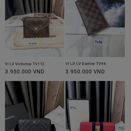
Ví Lỡ LV Damier TV94
Ví LV Victorine TV112
Giá
3.950.000 VND
Giá
3.950.000 VND
thông
thông
thường
thường