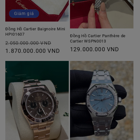
Giảm giá
Đồng Hồ Cartier Baignoire Mini
HPI01607
Đồng Hồ Cartier Panthère de
Cartier WSPN0013
Giá
Giá
2.050.000.000 VND
Giá
129.000.000 VND
thông
1.870.000.000 VND
ưu
thông
thường
đãi
thường