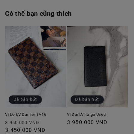
Có thể bạn cũng thích
Đã bán hết
Đã bán hết
Ví Lỡ LV Damier TV16
Ví Dài LV Taiga Used
Giá
Giá
Giá
3.950.000 VND
3.950.000 VND
thông
3.450.000 VND
ưu
thông