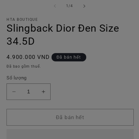
phương
p
tiện
ti
trong
1
/
4
1
2
số
trong
tr
hộp
h
HTA BOUTIQUE
tương
t
Slingback Dior Đen Size
tác
tá
34.5D
Giá
4.900.000 VND
Đã bán hết
thông
Đã bao gồm thuế.
thường
Số lượng
Giảm
Tăng
số
số
lượng
lượng
của
của
Đã bán hết
Slingback
Slingback
Dior
Dior