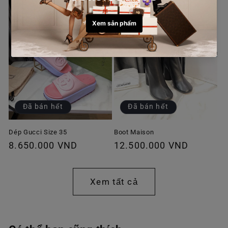
Đã bán hết
Đã bán hết
Dép Gucci Size 35
Boot Maison
Giá
8.650.000 VND
Giá
12.500.000 VND
thông
thông
thường
thường
Xem tất cả