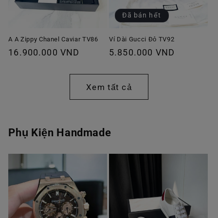
Đã bán hết
A A Zippy Chanel Caviar TV86
Ví Dài Gucci Đỏ TV92
Giá
16.900.000 VND
Giá
5.850.000 VND
thông
thông
thường
thường
Xem tất cả
Phụ Kiện Handmade