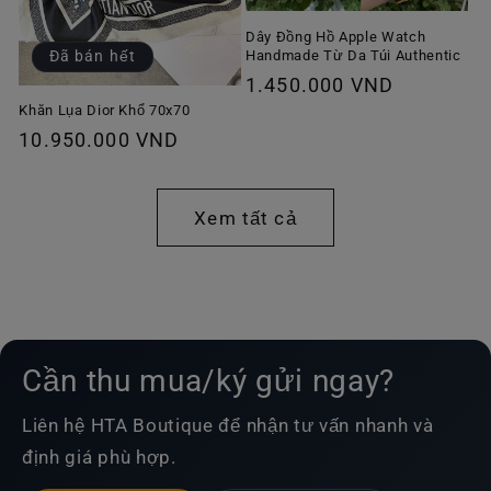
Dây Đồng Hồ Apple Watch
Handmade Từ Da Túi Authentic
Đã bán hết
Giá
1.450.000 VND
thông
Khăn Lụa Dior Khổ 70x70
Giá
10.950.000 VND
thường
thông
thường
Xem tất cả
Cần thu mua/ký gửi ngay?
Liên hệ HTA Boutique để nhận tư vấn nhanh và
định giá phù hợp.