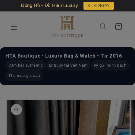
Chuyển
Đồng Hồ - Đồ Hiệu Luxury
XEM NGAY
đến nội
dung
Giỏ
hàng
HTA Boutique • Luxury Bag & Watch • Từ 2016
Cam kết authentic
Entrupy tại Việt Nam
Ký gửi minh bạch
Thu mua giá cao
Chuyển
đến
thông
tin sản
phẩm