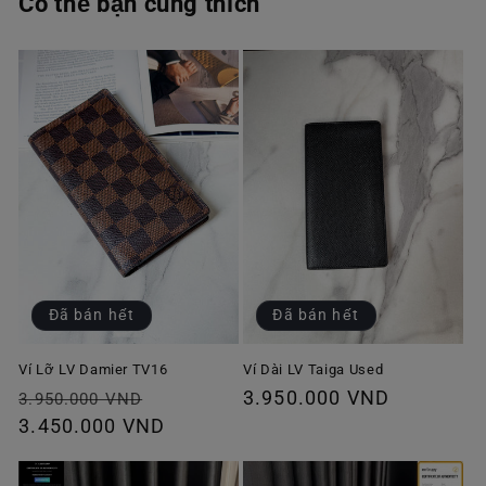
Có thể bạn cũng thích
Đã bán hết
Đã bán hết
Ví Lỡ LV Damier TV16
Ví Dài LV Taiga Used
Giá
Giá
Giá
3.950.000 VND
3.950.000 VND
thông
3.450.000 VND
ưu
thông
thường
đãi
thường