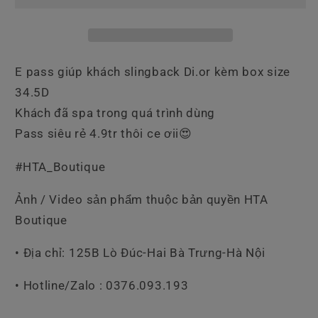
Đen
Đen
Size
Size
34.5D
34.5D
E pass giúp khách slingback Di.or kèm box size
34.5D
Khách đã spa trong quá trình dùng
Pass siêu rẻ 4.9tr thôi ce ơii😍
#HTA_Boutique
Ảnh / Video sản phẩm thuộc bản quyền HTA
Boutique
• Địa chỉ: 125B Lò Đúc-Hai Bà Trưng-Hà Nội
• Hotline/Zalo : 0376.093.193