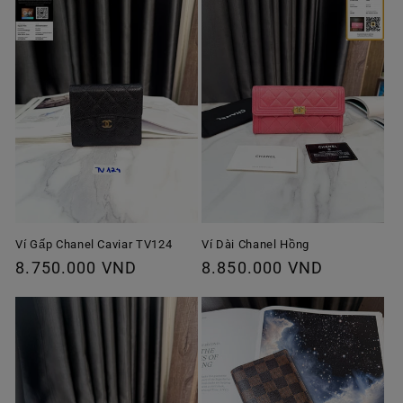
Ví Gấp Chanel Caviar TV124
Ví Dài Chanel Hồng
Giá
8.750.000 VND
Giá
8.850.000 VND
thông
thông
thường
thường