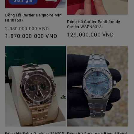
Giảm giá
Đồng Hồ Cartier Baignoire Mini
HPI01607
Đồng Hồ Cartier Panthère de
Cartier WSPN0013
Giá
Giá
2.050.000.000 VND
Giá
129.000.000 VND
thông
1.870.000.000 VND
ưu
thông
thường
đãi
thường
Đồng Hồ Rolex Daytona 126505
Đồng Hồ Audemars Piguet Royal