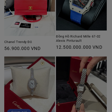
Đồng Hồ Richard Mille 67-02
Alexis Pinturault
Chanel Trendy Đỏ
Giá
12.500.000.000 VND
Giá
56.900.000 VND
thông
thông
thường
thường