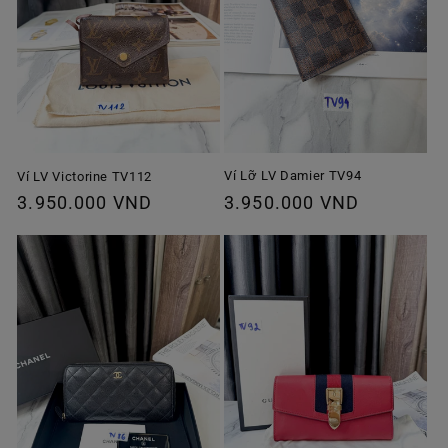
Ví Lỡ LV Damier TV94
Ví LV Victorine TV112
Giá
3.950.000 VND
Giá
3.950.000 VND
thông
thông
thường
thường