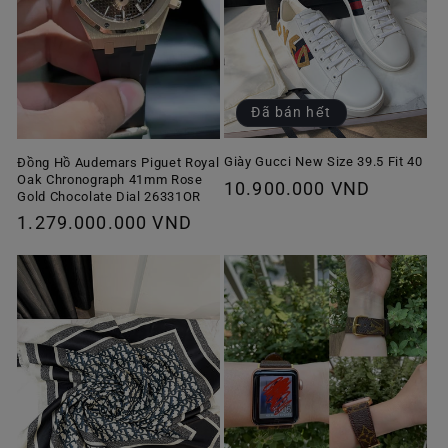
Đã bán hết
Giày Gucci New Size 39.5 Fit 40
Đồng Hồ Audemars Piguet Royal
Oak Chronograph 41mm Rose
Giá
10.900.000 VND
Gold Chocolate Dial 26331OR
thông
Giá
1.279.000.000 VND
thường
thông
thường