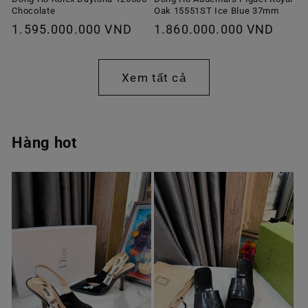
Chocolate
Oak 15551ST Ice Blue 37mm
Giá
1.595.000.000 VND
Giá
1.860.000.000 VND
thông
thông
thường
thường
Xem tất cả
Hàng hot