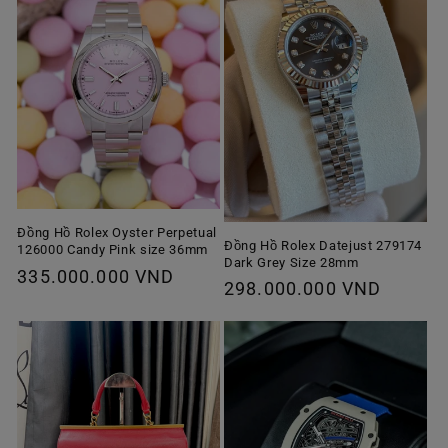
Đồng Hồ Rolex Oyster Perpetual
Đồng Hồ Rolex Datejust 279174
126000 Candy Pink size 36mm
Dark Grey Size 28mm
Giá
335.000.000 VND
Giá
298.000.000 VND
thông
thông
thường
thường