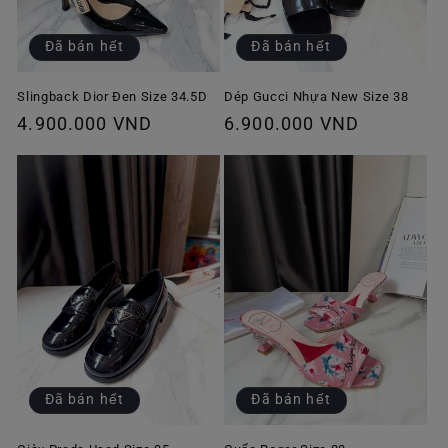
Đã bán hết
Đã bán hết
Slingback Dior Đen Size 34.5D
Dép Gucci Nhựa New Size 38
Giá
4.900.000 VND
Giá
6.900.000 VND
thông
thông
thường
thường
Đã bán hết
Đã bán hết