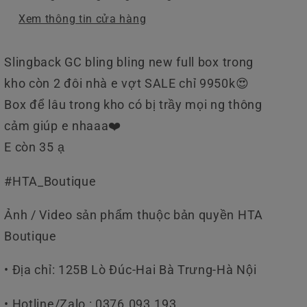
Xem thông tin cửa hàng
Slingback GC bling bling new full box trong
kho còn 2 đôi nhà e vợt SALE chỉ 9950k😍
Box để lâu trong kho có bị trầy mọi ng thông
cảm giúp e nhaaa❤️
E còn 35 ạ
#HTA_Boutique
Ảnh / Video sản phẩm thuộc bản quyền HTA
Boutique
• Địa chỉ: 125B Lò Đúc-Hai Bà Trưng-Hà Nội
• Hotline/Zalo : 0376.093.193