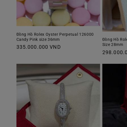
Đồng Hồ Rolex Oyster Perpetual 126000
Candy Pink size 36mm
Đồng Hồ Rol
Size 28mm
Giá
335.000.000 VND
Giá
298.000.
thông
thông
thường
thường