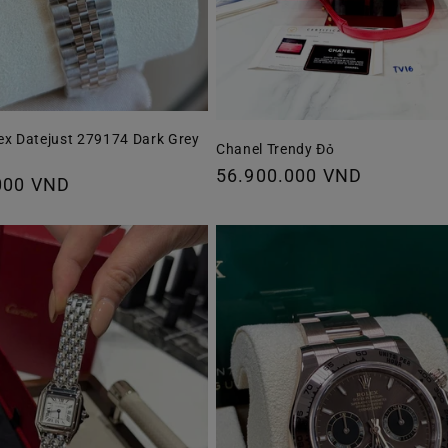
ex Datejust 279174 Dark Grey
Chanel Trendy Đỏ
Giá
56.900.000 VND
000 VND
thông
thường