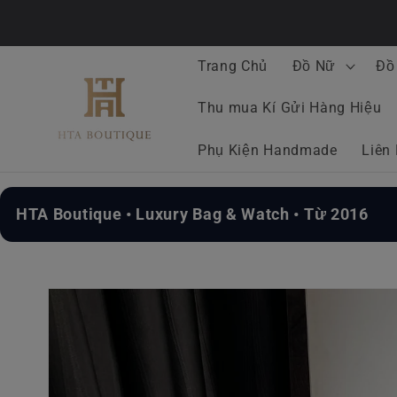
Chuyển
đến nội
dung
Trang Chủ
Đồ Nữ
Đồ
Thu mua Kí Gửi Hàng Hiệu
Phụ Kiện Handmade
Liên
HTA Boutique • Luxury Bag & Watch • Từ 2016
Chuyển
đến
thông
tin sản
phẩm