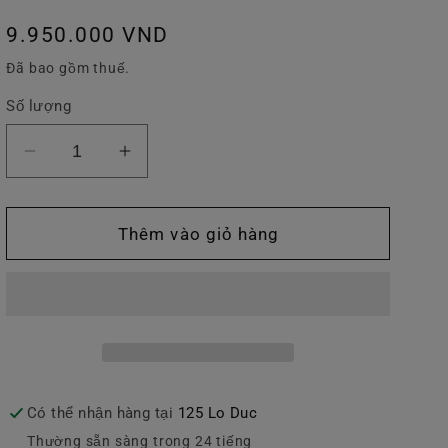
v
Giá
9.950.000 VND
ự
thông
Đã bao gồm thuế.
c
thường
Số lượng
Giảm
Tăng
số
số
lượng
lượng
của
của
Thêm vào giỏ hàng
Slingback
Slingback
Gucci
Gucci
Lấp
Lấp
Lánh
Lánh
Có thể nhận hàng tại
125 Lo Duc
Thường sẵn sàng trong 24 tiếng