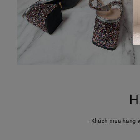
Mở
phương
tiện
4
trong
hộp
H
tương
tác
- Khách mua hàng v