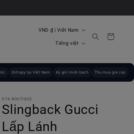
Q
VND ₫ | Việt Nam
Giỏ
u
N
hàng
Tiếng việt
ố
g
c
ô
g
n
tic
Entrupy tại Việt Nam
Ký gửi minh bạch
Thu mua giá cao
i
n
a
g
/
HTA BOUTIQUE
ữ
Slingback Gucci
k
h
Lấp Lánh
u