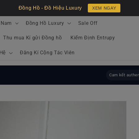
Đồng Hồ - Đồ Hiệu Luxury
XEM NGAY
 Nam
Đồng Hồ Luxury
Sale Off
Thu mua Kí gửi Đồng hồ
Kiểm Định Entrupy
 Hệ
Đăng Kí Cộng Tác Viên
Cam kết authen