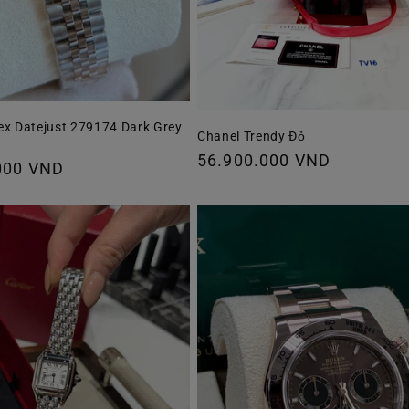
ex Datejust 279174 Dark Grey
Chanel Trendy Đỏ
Giá
56.900.000 VND
000 VND
thông
thường