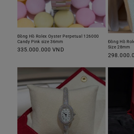
Đồng Hồ Rolex Oyster Perpetual 126000
Candy Pink size 36mm
Đồng Hồ Rol
Size 28mm
Giá
335.000.000 VND
Giá
298.000.
thông
thông
thường
thường