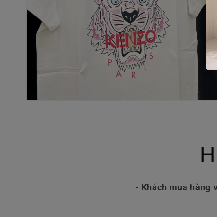
Mở
phương
tiện
4
trong
hộp
H
tương
tác
- Khách mua hàng v