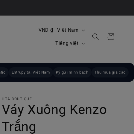
Q
VND ₫ | Việt Nam
Giỏ
u
N
hàng
Tiếng việt
ố
g
c
ô
g
n
tic
Entrupy tại Việt Nam
Ký gửi minh bạch
Thu mua giá cao
i
n
a
g
/
HTA BOUTIQUE
ữ
Váy Xuông Kenzo
k
h
Trắng
u