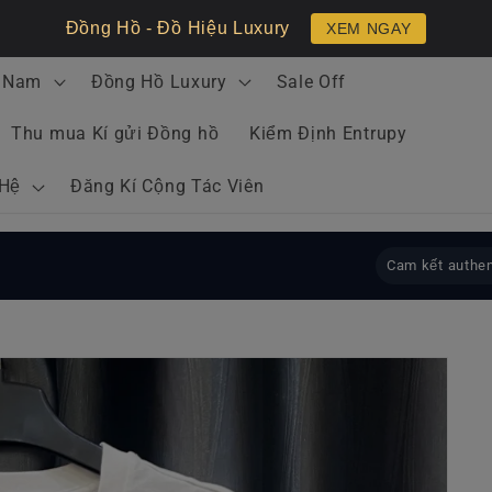
Đồng Hồ - Đồ Hiệu Luxury
XEM NGAY
 Nam
Đồng Hồ Luxury
Sale Off
Thu mua Kí gửi Đồng hồ
Kiểm Định Entrupy
 Hệ
Đăng Kí Cộng Tác Viên
Cam kết authen