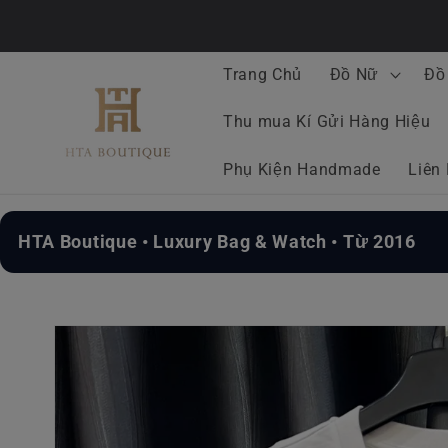
Chuyển
đến nội
dung
Trang Chủ
Đồ Nữ
Đồ
Thu mua Kí Gửi Hàng Hiệu
Phụ Kiện Handmade
Liên
HTA Boutique • Luxury Bag & Watch • Từ 2016
Chuyển
đến
thông
tin sản
phẩm