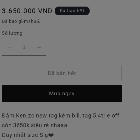
v
Giá
3.650.000 VND
Đã bán hết
ự
thông
Đã bao gồm thuế.
c
thường
Số lượng
Giảm
Tăng
số
số
lượng
lượng
của
của
Đã bán hết
Váy
Váy
Xuông
Xuông
Mua ngay
Kenzo
Kenzo
Trắng
Trắng
Đầm Ken.zo new tag kèm bill, tag 5.4tr e off
còn 3650k siêu rẻ nhaaa
Duy nhất size S ạ❤️