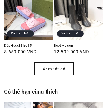
Đã bán hết
Đã bán hết
Dép Gucci Size 35
Boot Maison
Giá
8.650.000 VND
Giá
12.500.000 VND
thông
thông
thường
thường
Xem tất cả
Có thể bạn cũng thích