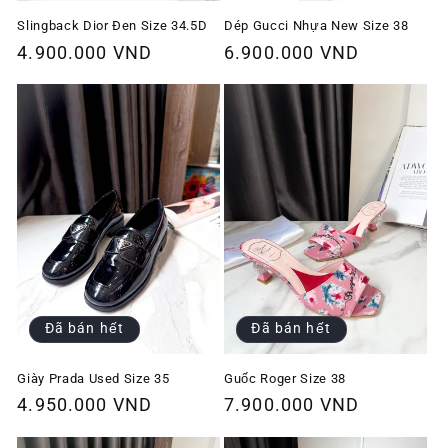
Slingback Dior Đen Size 34.5D
Dép Gucci Nhựa New Size 38
Giá
4.900.000 VND
Giá
6.900.000 VND
thông
thông
thường
thường
Đã bán hết
Đã bán hết
Giày Prada Used Size 35
Guốc Roger Size 38
Giá
4.950.000 VND
Giá
7.900.000 VND
thông
thông