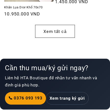
Giá
1.450.000 VND
thông
Khăn Lụa Dior Khổ 70x70
Giá
10.950.000 VND
thường
thông
thường
Xem tất cả
Cần thu mua/ký gửi ngay?
Liên hệ HTA Boutique để nhận tư vấn nhanh và
định giá phù hợp.
📞 0376 093 193
Xem trang ký gửi