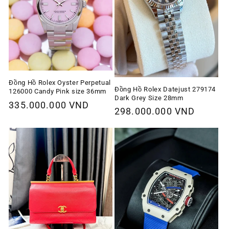
Đồng Hồ Rolex Oyster Perpetual
Đồng Hồ Rolex Datejust 279174
126000 Candy Pink size 36mm
Dark Grey Size 28mm
Giá
335.000.000 VND
Giá
298.000.000 VND
thông
thông
thường
thường