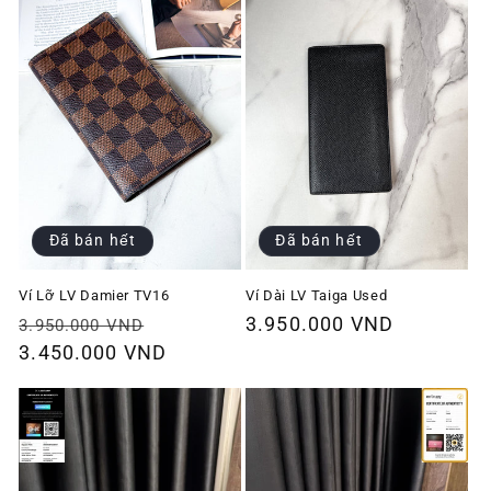
Đã bán hết
Đã bán hết
Ví Lỡ LV Damier TV16
Ví Dài LV Taiga Used
Giá
Giá
Giá
3.950.000 VND
3.950.000 VND
thông
3.450.000 VND
ưu
thông
thường
đãi
thường