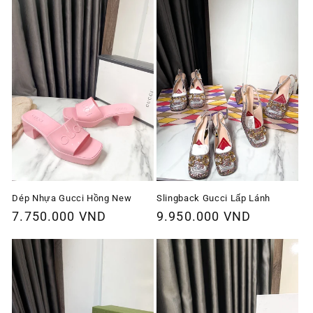
thường
thường
Dép Nhựa Gucci Hồng New
Slingback Gucci Lấp Lánh
Giá
7.750.000 VND
Giá
9.950.000 VND
thông
thông
thường
thường