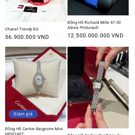
Đồng Hồ Richard Mille 67-02
Alexis Pinturault
Chanel Trendy Đỏ
Giá
12.500.000.000 VND
Giá
56.900.000 VND
thông
thông
thường
thường
Giảm giá
Đồng Hồ Cartier Baignoire Mini
HPI01607