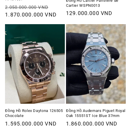
Đồng Hồ Cartier Panthère de
Cartier WSPN0013
Giá
Giá
2.050.000.000 VND
Giá
129.000.000 VND
thông
1.870.000.000 VND
ưu
thông
thường
đãi
thường
Đồng Hồ Rolex Daytona 126505
Đồng Hồ Audemars Piguet Royal
Chocolate
Oak 15551ST Ice Blue 37mm
Giá
1.595.000.000 VND
Giá
1.860.000.000 VND
thông
thông