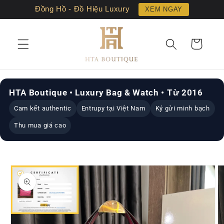
Chuyển
Đồng Hồ - Đồ Hiệu Luxury
XEM NGAY
đến nội
dung
Giỏ
hàng
HTA Boutique • Luxury Bag & Watch • Từ 2016
Cam kết authentic
Entrupy tại Việt Nam
Ký gửi minh bạch
Thu mua giá cao
Chuyển
đến
thông
tin sản
phẩm