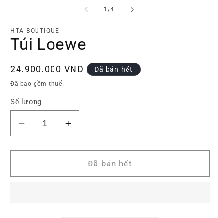
phương
p
tiện
ti
trong
1
/
4
1
2
số
trong
tr
hộp
h
HTA BOUTIQUE
tương
t
Túi Loewe
tác
tá
Giá
24.900.000 VND
Đã bán hết
thông
Đã bao gồm thuế.
thường
Số lượng
Giảm
Tăng
số
số
lượng
lượng
của
của
Đã bán hết
Túi
Túi
Loewe
Loewe