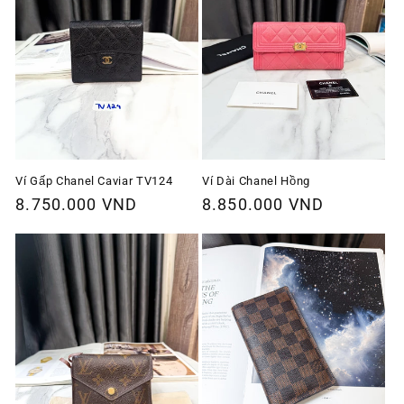
Ví Gấp Chanel Caviar TV124
Ví Dài Chanel Hồng
Giá
8.750.000 VND
Giá
8.850.000 VND
thông
thông
thường
thường