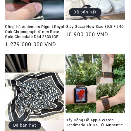
Đã bán hết
Giày Gucci New Size 39.5 Fit 40
Đồng Hồ Audemars Piguet Royal
Oak Chronograph 41mm Rose
Giá
10.900.000 VND
Gold Chocolate Dial 26331OR
thông
Giá
1.279.000.000 VND
thường
thông
thường
Dây Đồng Hồ Apple Watch
Handmade Từ Da Túi Authentic
Đã bán hết