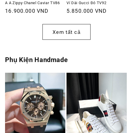
A A Zippy Chanel Caviar TV86
Ví Dài Gucci Đỏ TV92
Giá
16.900.000 VND
Giá
5.850.000 VND
thông
thông
thường
thường
Xem tất cả
Phụ Kiện Handmade