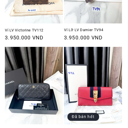
Ví Lỡ LV Damier TV94
Ví LV Victorine TV112
Giá
3.950.000 VND
Giá
3.950.000 VND
thông
thông
thường
thường
Đã bán hết