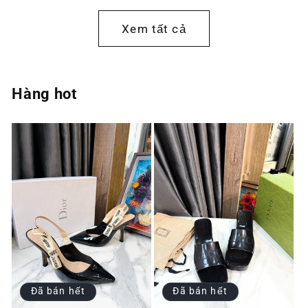
thường
thường
Xem tất cả
Hàng hot
Đã bán hết
Đã bán hết