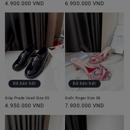
Giá
4.900.000 VND
Giá
6.900.000 VND
thông
thông
thường
thường
Đã bán hết
Đã bán hết
Giày Prada Used Size 35
Guốc Roger Size 38
Giá
4.950.000 VND
Giá
7.900.000 VND
thông
thông
thường
thường