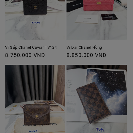
Ví Gấp Chanel Caviar TV124
Ví Dài Chanel Hồng
Giá
8.750.000 VND
Giá
8.850.000 VND
thông
thông
thường
thường