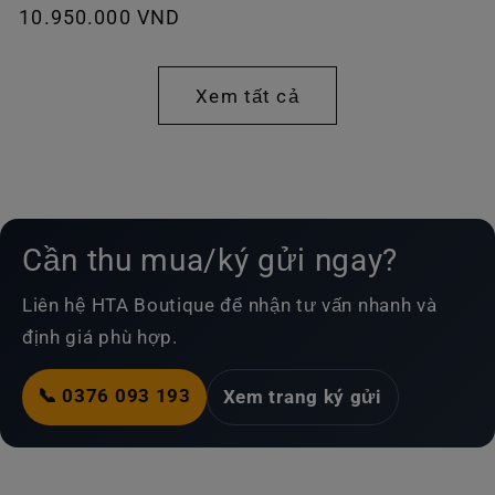
Giá
10.950.000 VND
thường
thông
thường
Xem tất cả
Cần thu mua/ký gửi ngay?
Liên hệ HTA Boutique để nhận tư vấn nhanh và
định giá phù hợp.
📞 0376 093 193
Xem trang ký gửi