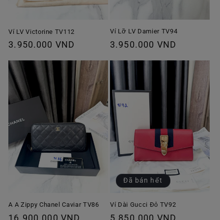
Ví Lỡ LV Damier TV94
Ví LV Victorine TV112
Giá
3.950.000 VND
Giá
3.950.000 VND
thông
thông
thường
thường
Đã bán hết
A A Zippy Chanel Caviar TV86
Ví Dài Gucci Đỏ TV92
Giá
16.900.000 VND
Giá
5.850.000 VND