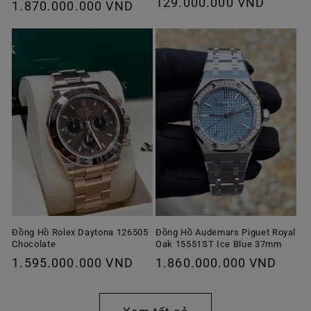
Giá
129.000.000 VND
thông
1.870.000.000 VND
ưu
thông
thường
đãi
thường
Đồng Hồ Rolex Daytona 126505
Đồng Hồ Audemars Piguet Royal
Chocolate
Oak 15551ST Ice Blue 37mm
Giá
1.595.000.000 VND
Giá
1.860.000.000 VND
thông
thông
thường
thường