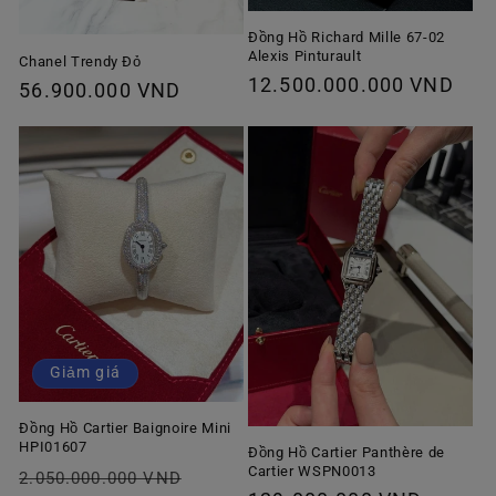
Đồng Hồ Richard Mille 67-02
Alexis Pinturault
Chanel Trendy Đỏ
Giá
12.500.000.000 VND
Giá
56.900.000 VND
thông
thông
thường
thường
Giảm giá
Đồng Hồ Cartier Baignoire Mini
HPI01607
Đồng Hồ Cartier Panthère de
Cartier WSPN0013
Giá
Giá
2.050.000.000 VND