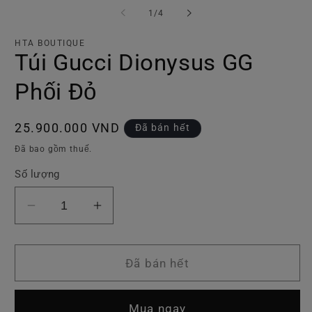
phương
p
tiện
ti
trong
1
/
4
1
2
số
trong
tr
hộp
h
HTA BOUTIQUE
tương
t
Túi Gucci Dionysus GG
tác
tá
Phối Đỏ
Giá
25.900.000 VND
Đã bán hết
thông
Đã bao gồm thuế.
thường
Số lượng
Giảm
Tăng
số
số
lượng
lượng
của
của
Đã bán hết
Túi
Túi
Gucci
Gucci
Mua ngay