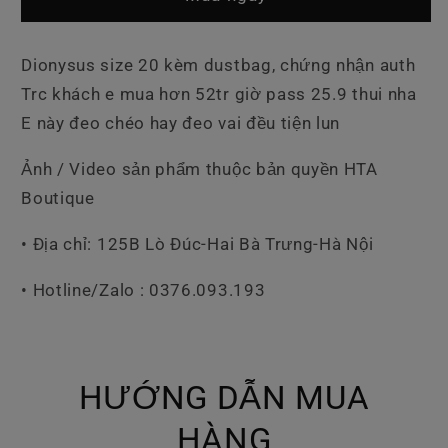
Dionysus
Dionysus
GG
GG
Phối
Phối
Dionysus size 20 kèm dustbag, chứng nhận auth
Đỏ
Đỏ
Trc khách e mua hơn 52tr giờ pass 25.9 thui nha
E này đeo chéo hay đeo vai đều tiện lun
Ảnh / Video sản phẩm thuộc bản quyền HTA
Boutique
• Địa chỉ: 125B Lò Đúc-Hai Bà Trưng-Hà Nội
• Hotline/Zalo : 0376.093.193
HƯỚNG DẪN MUA
HÀNG