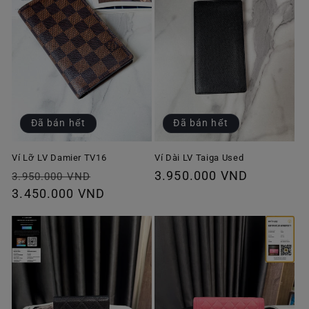
Đã bán hết
Đã bán hết
Ví Lỡ LV Damier TV16
Ví Dài LV Taiga Used
Giá
Giá
Giá
3.950.000 VND
3.950.000 VND
thông
3.450.000 VND
ưu
thông
thường
đãi
thường