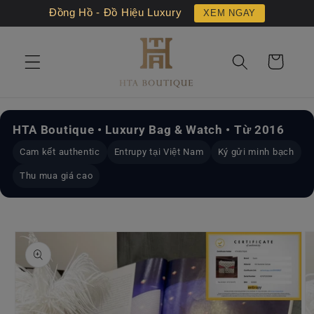
Chuyển
Đồng Hồ - Đồ Hiệu Luxury
XEM NGAY
đến nội
dung
Giỏ
hàng
HTA Boutique • Luxury Bag & Watch • Từ 2016
Cam kết authentic
Entrupy tại Việt Nam
Ký gửi minh bạch
Thu mua giá cao
Chuyển
đến
thông
tin sản
phẩm