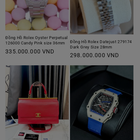
Đồng Hồ Rolex Oyster Perpetual
Đồng Hồ Rolex Datejust 279174
126000 Candy Pink size 36mm
Dark Grey Size 28mm
Giá
335.000.000 VND
Giá
298.000.000 VND
thông
thông
thường
thường