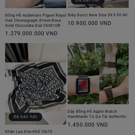
Đã bán hết
Giày Gucci New Size 39.5 Fit 40
Đồng Hồ Audemars Piguet Royal
Oak Chronograph 41mm Rose
Giá
10.900.000 VND
Gold Chocolate Dial 26331OR
thông
Giá
1.279.000.000 VND
thường
thông
thường
Dây Đồng Hồ Apple Watch
Handmade Từ Da Túi Authentic
Đã bán hết
Giá
1.450.000 VND
thông
Khăn Lụa Dior Khổ 70x70