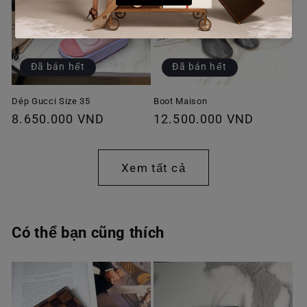
Đã bán hết
Đã bán hết
Dép Gucci Size 35
Boot Maison
Giá
8.650.000 VND
Giá
12.500.000 VND
thông
thông
thường
thường
Xem tất cả
Có thể bạn cũng thích