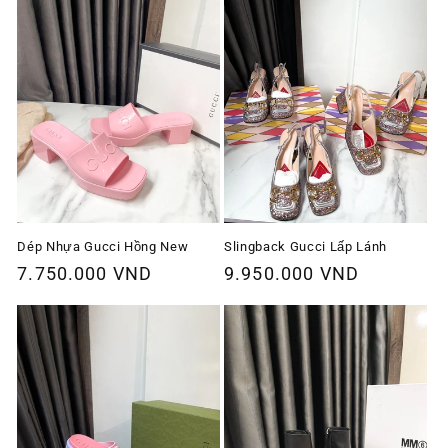
Dép Nhựa Gucci Hồng New
Slingback Gucci Lấp Lánh
Giá
7.750.000 VND
Giá
9.950.000 VND
thông
thông
thường
thường