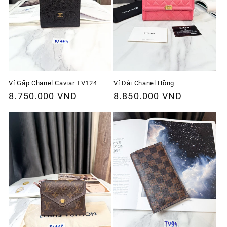
Ví Gấp Chanel Caviar TV124
Ví Dài Chanel Hồng
Giá
8.750.000 VND
Giá
8.850.000 VND
thông
thông
thường
thường