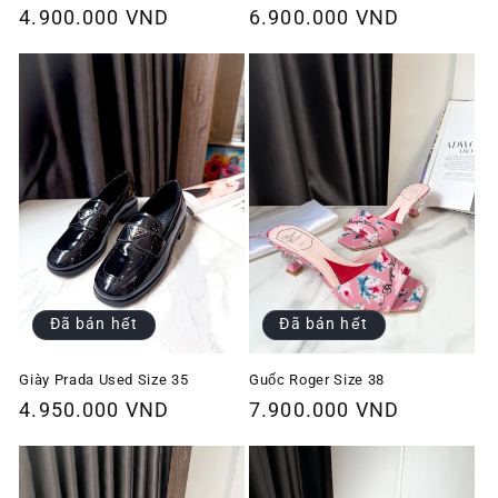
Giá
4.900.000 VND
Giá
6.900.000 VND
thông
thông
thường
thường
Đã bán hết
Đã bán hết
Giày Prada Used Size 35
Guốc Roger Size 38
Giá
4.950.000 VND
Giá
7.900.000 VND
thông
thông
thường
thường