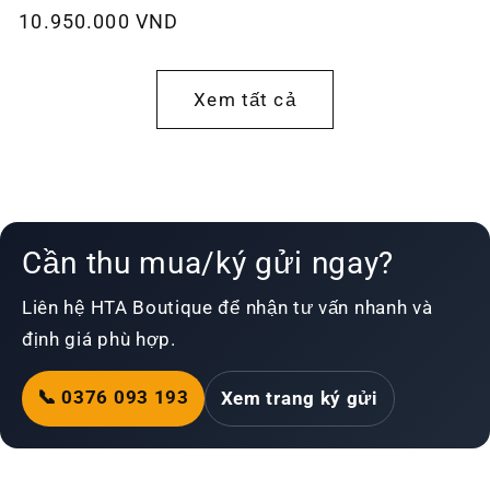
Giá
10.950.000 VND
thường
thông
thường
Xem tất cả
Cần thu mua/ký gửi ngay?
Liên hệ HTA Boutique để nhận tư vấn nhanh và
định giá phù hợp.
📞 0376 093 193
Xem trang ký gửi