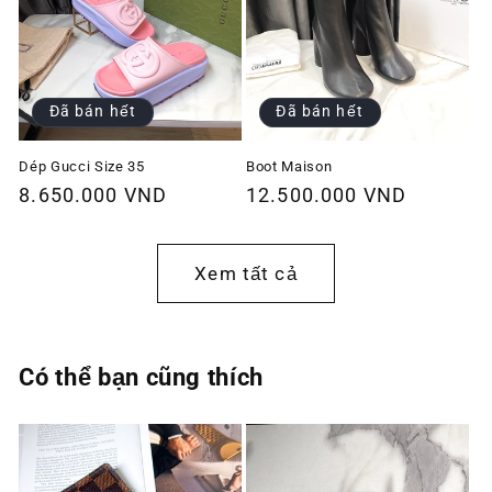
Đã bán hết
Đã bán hết
Dép Gucci Size 35
Boot Maison
Giá
8.650.000 VND
Giá
12.500.000 VND
thông
thông
thường
thường
Xem tất cả
Có thể bạn cũng thích