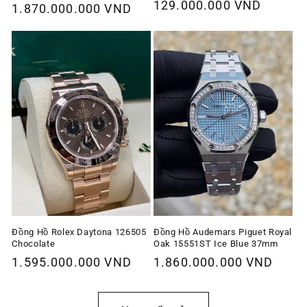
Giá
129.000.000 VND
thông
1.870.000.000 VND
ưu
thông
thường
đãi
thường
Đồng Hồ Rolex Daytona 126505
Đồng Hồ Audemars Piguet Royal
Chocolate
Oak 15551ST Ice Blue 37mm
Giá
1.595.000.000 VND
Giá
1.860.000.000 VND
thông
thông
thường
thường