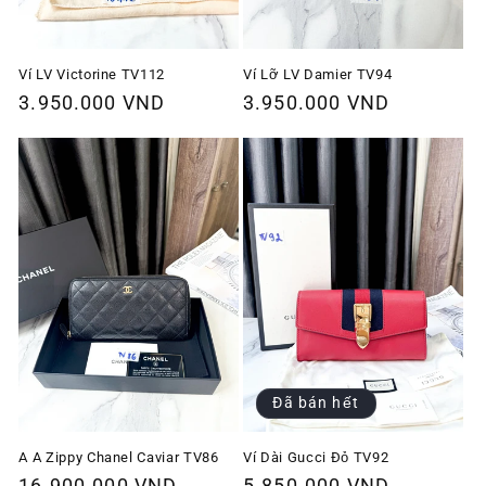
Ví Lỡ LV Damier TV94
Ví LV Victorine TV112
Giá
3.950.000 VND
Giá
3.950.000 VND
thông
thông
thường
thường
Đã bán hết
A A Zippy Chanel Caviar TV86
Ví Dài Gucci Đỏ TV92
Giá
16.900.000 VND
Giá
5.850.000 VND