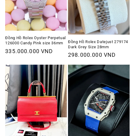
Đồng Hồ Rolex Oyster Perpetual
Đồng Hồ Rolex Datejust 279174
126000 Candy Pink size 36mm
Dark Grey Size 28mm
Giá
335.000.000 VND
Giá
298.000.000 VND
thông
thông
thường
thường