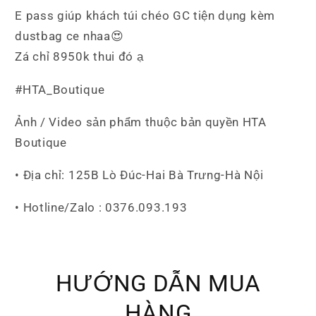
Đỏ
Đỏ
E pass giúp khách túi chéo GC tiện dụng kèm
dustbag ce nhaa😍
Zá chỉ 8950k thui đó ạ
#HTA_Boutique
Ảnh / Video sản phẩm thuộc bản quyền HTA
Boutique
• Địa chỉ: 125B Lò Đúc-Hai Bà Trưng-Hà Nội
• Hotline/Zalo : 0376.093.193
HƯỚNG DẪN MUA
HÀNG