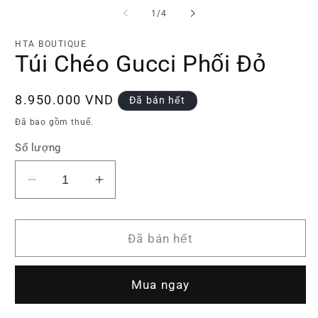
tiện
ti
trong
1
/
4
1
2
số
trong
tr
hộp
h
HTA BOUTIQUE
tương
t
Túi Chéo Gucci Phối Đỏ
tác
tá
Giá
8.950.000 VND
Đã bán hết
thông
Đã bao gồm thuế.
thường
Số lượng
Giảm
Tăng
số
số
lượng
lượng
của
của
Đã bán hết
Túi
Túi
Chéo
Chéo
Mua ngay
Gucci
Gucci
Phối
Phối