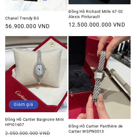
Đồng Hồ Richard Mille 67-02
Alexis Pinturault
Chanel Trendy Đỏ
Giá
12.500.000.000 VND
Giá
56.900.000 VND
thông
thông
thường
thường
Giảm giá
Đồng Hồ Cartier Baignoire Mini
HPI01607
Đồng Hồ Cartier Panthère de
Cartier WSPN0013
Giá
Giá
2.050.000.000 VND