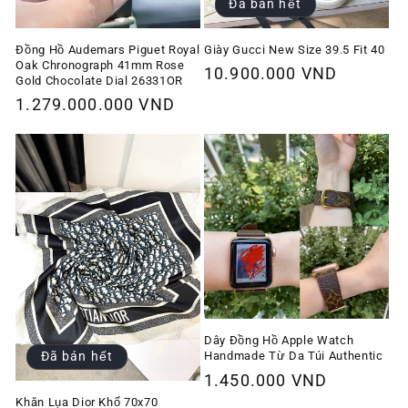
Đã bán hết
Giày Gucci New Size 39.5 Fit 40
Đồng Hồ Audemars Piguet Royal
Oak Chronograph 41mm Rose
Giá
10.900.000 VND
Gold Chocolate Dial 26331OR
thông
Giá
1.279.000.000 VND
thường
thông
thường
Dây Đồng Hồ Apple Watch
Handmade Từ Da Túi Authentic
Đã bán hết
Giá
1.450.000 VND
thông
Khăn Lụa Dior Khổ 70x70