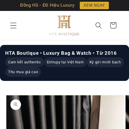
Chuyển
Đồng Hồ - Đồ Hiệu Luxury
XEM NGAY
đến nội
dung
Giỏ
hàng
HTA Boutique • Luxury Bag & Watch • Từ 2016
Cam kết authentic
Entrupy tại Việt Nam
Ký gửi minh bạch
Thu mua giá cao
Chuyển
đến
thông
tin sản
phẩm