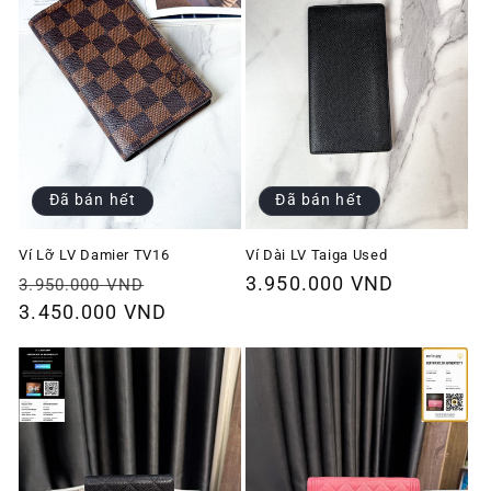
Đã bán hết
Đã bán hết
Ví Lỡ LV Damier TV16
Ví Dài LV Taiga Used
Giá
Giá
Giá
3.950.000 VND
3.950.000 VND
thông
3.450.000 VND
ưu
thông
thường
đãi
thường