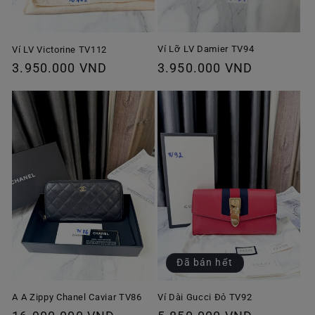
Ví Lỡ LV Damier TV94
Ví LV Victorine TV112
Giá
3.950.000 VND
Giá
3.950.000 VND
thông
thông
thường
thường
Đã bán hết
A A Zippy Chanel Caviar TV86
Ví Dài Gucci Đỏ TV92