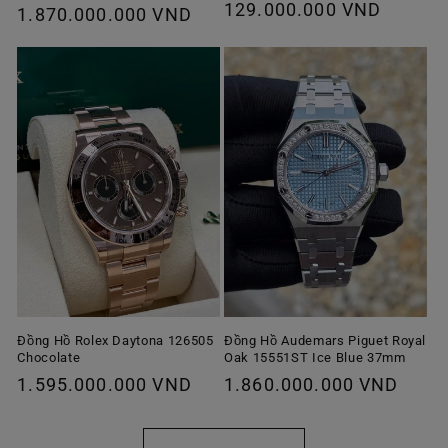
Giá
129.000.000 VND
thông
1.870.000.000 VND
ưu
thông
thường
đãi
thường
Đồng Hồ Rolex Daytona 126505
Đồng Hồ Audemars Piguet Royal
Chocolate
Oak 15551ST Ice Blue 37mm
Giá
1.595.000.000 VND
Giá
1.860.000.000 VND
thông
thông
thường
thường