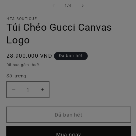
phương
p
tiện
ti
trong
1
/
4
1
2
số
trong
tr
hộp
h
HTA BOUTIQUE
tương
t
Túi Chéo Gucci Canvas
tác
tá
Logo
Giá
28.900.000 VND
Đã bán hết
thông
Đã bao gồm thuế.
thường
Số lượng
Giảm
Tăng
số
số
lượng
lượng
của
của
Đã bán hết
Túi
Túi
Chéo
Chéo
Mua ngay