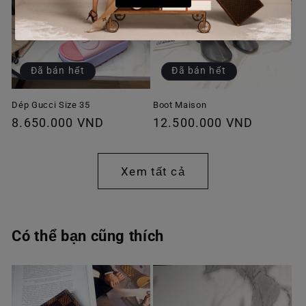
Đã bán hết
Đã bán hết
Dép Gucci Size 35
Boot Maison
Giá
8.650.000 VND
Giá
12.500.000 VND
thông
thông
thường
thường
Xem tất cả
Có thể bạn cũng thích