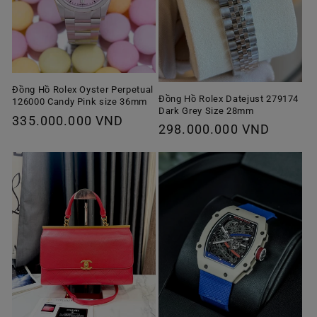
Đồng Hồ Rolex Oyster Perpetual
Đồng Hồ Rolex Datejust 279174
126000 Candy Pink size 36mm
Dark Grey Size 28mm
Giá
335.000.000 VND
Giá
298.000.000 VND
thông
thông
thường
thường