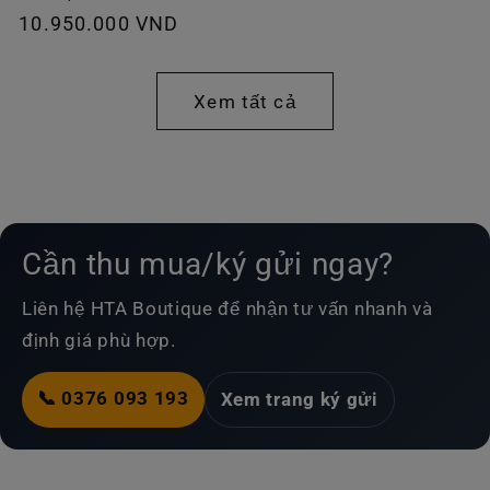
Giá
10.950.000 VND
thường
thông
thường
Xem tất cả
Cần thu mua/ký gửi ngay?
Liên hệ HTA Boutique để nhận tư vấn nhanh và
định giá phù hợp.
📞 0376 093 193
Xem trang ký gửi