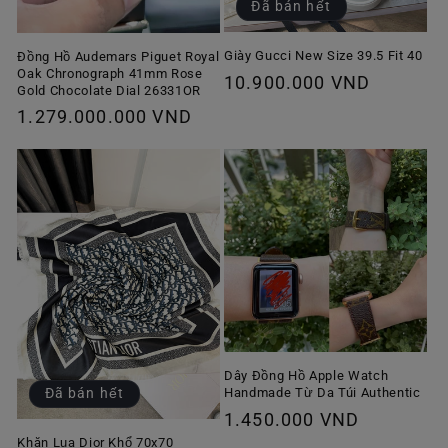
Đã bán hết
Giày Gucci New Size 39.5 Fit 40
Đồng Hồ Audemars Piguet Royal
Oak Chronograph 41mm Rose
Giá
10.900.000 VND
Gold Chocolate Dial 26331OR
thông
Giá
1.279.000.000 VND
thường
thông
thường
Dây Đồng Hồ Apple Watch
Handmade Từ Da Túi Authentic
Đã bán hết
Giá
1.450.000 VND
thông
Khăn Lụa Dior Khổ 70x70