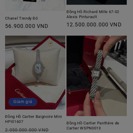
Đồng Hồ Richard Mille 67-02
Alexis Pinturault
Chanel Trendy Đỏ
Giá
12.500.000.000 VND
Giá
56.900.000 VND
thông
thông
thường
thường
Giảm giá
Đồng Hồ Cartier Baignoire Mini
HPI01607
Đồng Hồ Cartier Panthère de
Cartier WSPN0013
Giá
Giá
2.050.000.000 VND