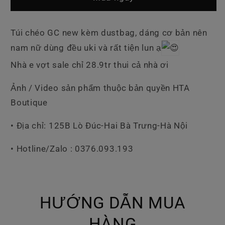
Gucci
Gucci
Canvas
Canvas
Logo
Logo
Túi chéo GC new kèm dustbag, dáng cơ bản nên
nam nữ dùng đều uki và rất tiện lun ạ
Nhà e vợt sale chỉ 28.9tr thui cả nhà ơi
Ảnh / Video sản phẩm thuộc bản quyền HTA
Boutique
• Địa chỉ: 125B Lò Đúc-Hai Bà Trưng-Hà Nội
• Hotline/Zalo : 0376.093.193
HƯỚNG DẪN MUA
HÀNG