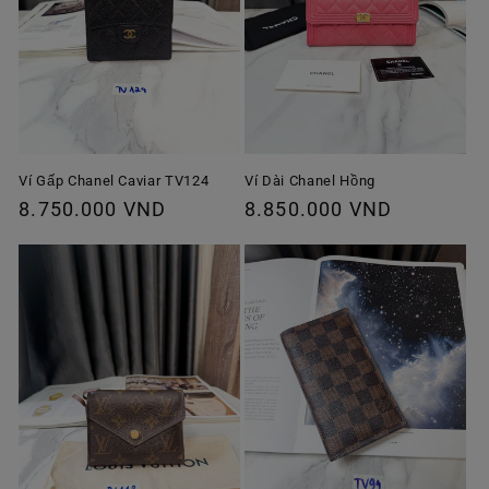
Ví Gấp Chanel Caviar TV124
Ví Dài Chanel Hồng
Giá
8.750.000 VND
Giá
8.850.000 VND
thông
thông
thường
thường