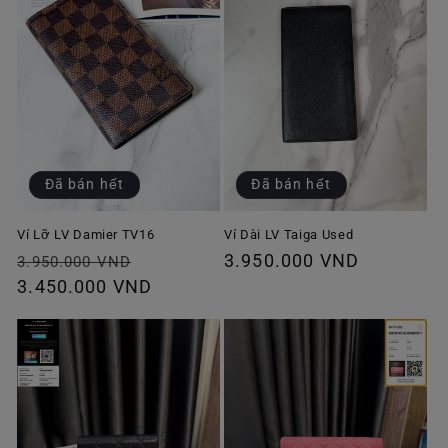
Đã bán hết
Đã bán hết
Ví Lỡ LV Damier TV16
Ví Dài LV Taiga Used
Giá
Giá
Giá
3.950.000 VND
3.950.000 VND
thông
3.450.000 VND
ưu
thông
thường
đãi
thường