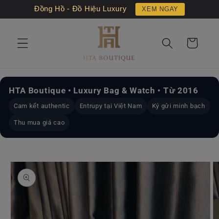
Chuyển
Đồng Hồ - Đồ Hiệu Luxury
XEM NGAY
đến nội
dung
Giỏ
hàng
HTA Boutique • Luxury Bag & Watch • Từ 2016
Cam kết authentic
Entrupy tại Việt Nam
Ký gửi minh bạch
Thu mua giá cao
Chuyển
đến
thông
tin sản
phẩm