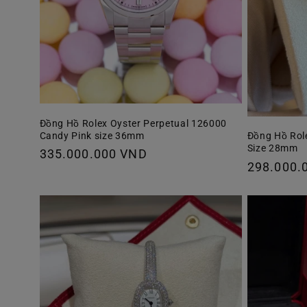
Đồng Hồ Rolex Oyster Perpetual 126000
Candy Pink size 36mm
Đồng Hồ Rol
Size 28mm
Giá
335.000.000 VND
Giá
298.000.
thông
thông
thường
thường