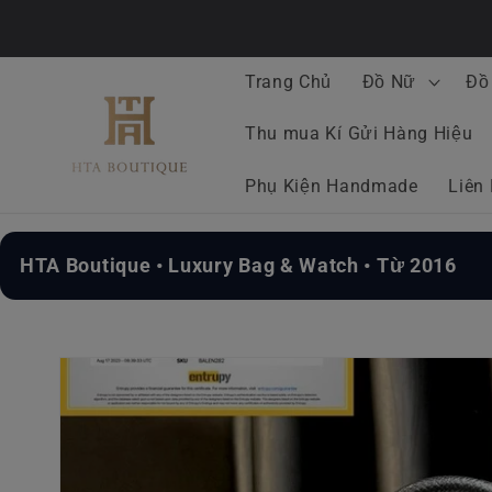
Chuyển
đến nội
dung
Trang Chủ
Đồ Nữ
Đồ
Thu mua Kí Gửi Hàng Hiệu
Phụ Kiện Handmade
Liên
HTA Boutique • Luxury Bag & Watch • Từ 2016
Chuyển
đến
thông
tin sản
phẩm