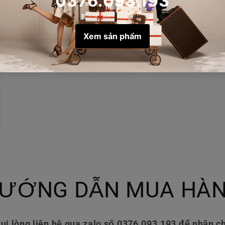
ƯỚNG DẪN MUA HÀ
ui lòng liên hệ qua zalo số 0376.093.193 để nhận ch