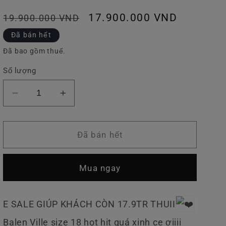
v
Giá
Giá
17.900.000 VND
19.900.000 VND
ự
thông
ưu
Đã bán hết
c
thường
đãi
Đã bao gồm thuế.
Số lượng
Giảm
Tăng
số
số
lượng
lượng
của
của
Đã bán hết
Túi
Túi
Balenciaga
Balenciaga
Mua ngay
Ville
Ville
E SALE GIÚP KHÁCH CÒN 17.9TR THUII
Balen Ville size 18 hot hit quá xinh ce ơiiii