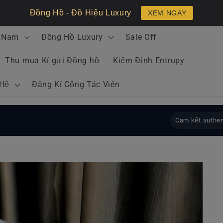
Đồng Hồ - Đồ Hiệu Luxury
XEM NGAY
 Nam
Đồng Hồ Luxury
Sale Off
Thu mua Kí gửi Đồng hồ
Kiểm Định Entrupy
 Hệ
Đăng Kí Cộng Tác Viên
Cam kết authen