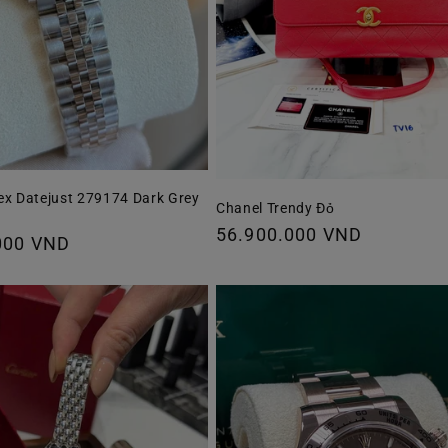
ex Datejust 279174 Dark Grey
Chanel Trendy Đỏ
Giá
56.900.000 VND
000 VND
thông
thường