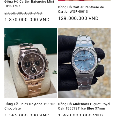
Đồng Hồ Cartier Baignoire Mini
HPI01607
Đồng Hồ Cartier Panthère de
Cartier WSPN0013
Giá
Giá
2.050.000.000 VND
Giá
129.000.000 VND
thông
1.870.000.000 VND
ưu
thông
thường
đãi
thường
Đồng Hồ Rolex Daytona 126505
Đồng Hồ Audemars Piguet Royal
Chocolate
Oak 15551ST Ice Blue 37mm
Giá
1.595.000.000 VND
Giá
1.860.000.000 VND