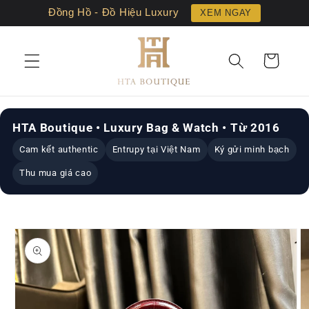
Chuyển
Đồng Hồ - Đồ Hiệu Luxury
XEM NGAY
đến nội
dung
Giỏ
hàng
HTA Boutique • Luxury Bag & Watch • Từ 2016
Cam kết authentic
Entrupy tại Việt Nam
Ký gửi minh bạch
Thu mua giá cao
Chuyển
đến
thông
tin sản
phẩm