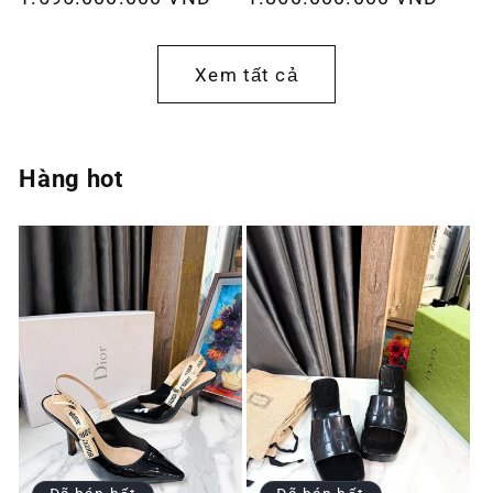
thông
thông
thường
thường
Xem tất cả
Hàng hot