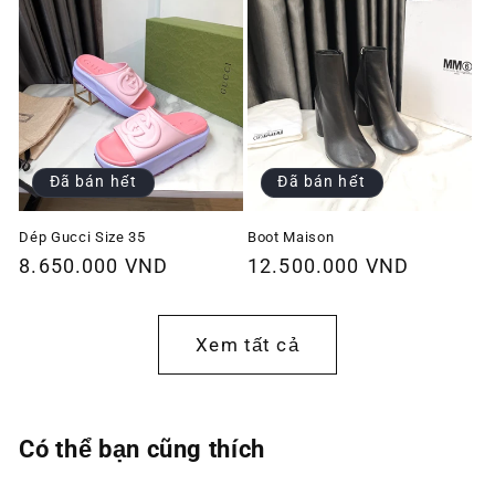
Đã bán hết
Đã bán hết
Dép Gucci Size 35
Boot Maison
Giá
8.650.000 VND
Giá
12.500.000 VND
thông
thông
thường
thường
Xem tất cả
Có thể bạn cũng thích