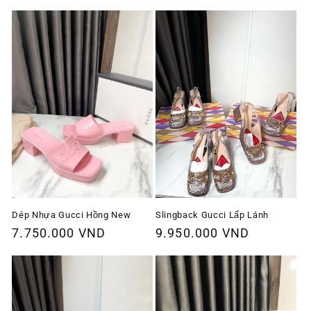
thông
thông
thường
thường
Dép Nhựa Gucci Hồng New
Slingback Gucci Lấp Lánh
Giá
7.750.000 VND
Giá
9.950.000 VND
thông
thông
thường
thường