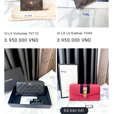
Ví Lỡ LV Damier TV94
Ví LV Victorine TV112
Giá
3.950.000 VND
Giá
3.950.000 VND
thông
thông
thường
thường
Đã bán hết