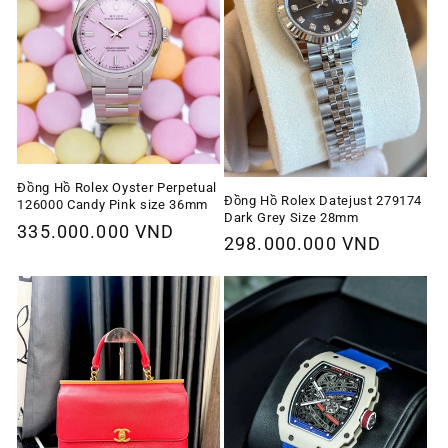
Đồng Hồ Rolex Oyster Perpetual
Đồng Hồ Rolex Datejust 279174
126000 Candy Pink size 36mm
Dark Grey Size 28mm
Giá
335.000.000 VND
Giá
298.000.000 VND
thông
thông
thường
thường