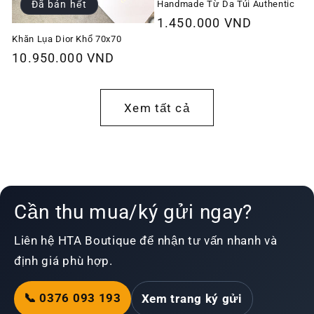
Handmade Từ Da Túi Authentic
Đã bán hết
Giá
1.450.000 VND
thông
Khăn Lụa Dior Khổ 70x70
Giá
10.950.000 VND
thường
thông
thường
Xem tất cả
Cần thu mua/ký gửi ngay?
Liên hệ HTA Boutique để nhận tư vấn nhanh và
định giá phù hợp.
📞 0376 093 193
Xem trang ký gửi