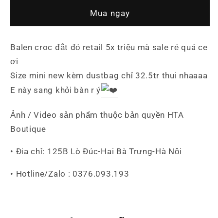
Balenciaga
Balenciaga
Mua ngay
Vân
Vân
Croc
Croc
Màu
Màu
Balen croc đắt đỏ retail 5x triệu mà sale rẻ quá ce
Mận
Mận
ơi
Size mini new kèm dustbag chỉ 32.5tr thui nhaaaa
E này sang khỏi bàn r ý
Ảnh / Video sản phẩm thuộc bản quyền HTA
Boutique
• Địa chỉ: 125B Lò Đúc-Hai Bà Trưng-Hà Nội
• Hotline/Zalo : 0376.093.193