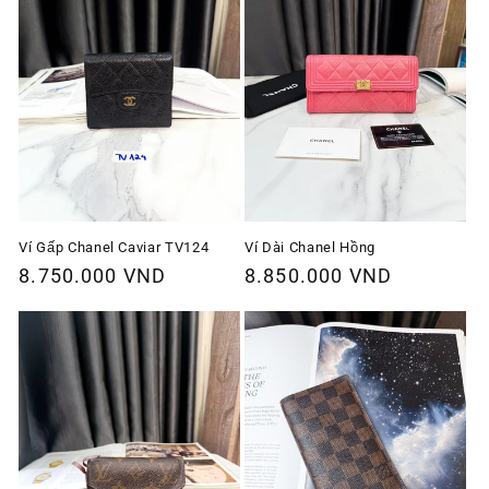
Ví Gấp Chanel Caviar TV124
Ví Dài Chanel Hồng
Giá
8.750.000 VND
Giá
8.850.000 VND
thông
thông
thường
thường