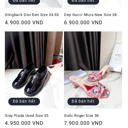
Đã bán hết
Đã bán hết
Slingback Dior Đen Size 34.5D
Dép Gucci Nhựa New Size 38
Giá
4.900.000 VND
Giá
6.900.000 VND
thông
thông
thường
thường
Đã bán hết
Đã bán hết
Giày Prada Used Size 35
Guốc Roger Size 38
Giá
4.950.000 VND
Giá
7.900.000 VND