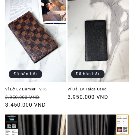
Đã bán hết
Đã bán hết
Ví Lỡ LV Damier TV16
Ví Dài LV Taiga Used
Giá
Giá
Giá
3.950.000 VND
3.950.000 VND
thông
3.450.000 VND
ưu
thông
thường
đãi
thường