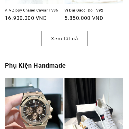
A A Zippy Chanel Caviar TV86
Ví Dài Gucci Đỏ TV92
Giá
16.900.000 VND
Giá
5.850.000 VND
thông
thông
thường
thường
Xem tất cả
Phụ Kiện Handmade