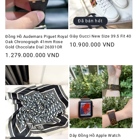
Đã bán hết
Giày Gucci New Size 39.5 Fit 40
Đồng Hồ Audemars Piguet Royal
Oak Chronograph 41mm Rose
Giá
10.900.000 VND
Gold Chocolate Dial 26331OR
thông
Giá
1.279.000.000 VND
thường
thông
thường
Dây Đồng Hồ Apple Watch