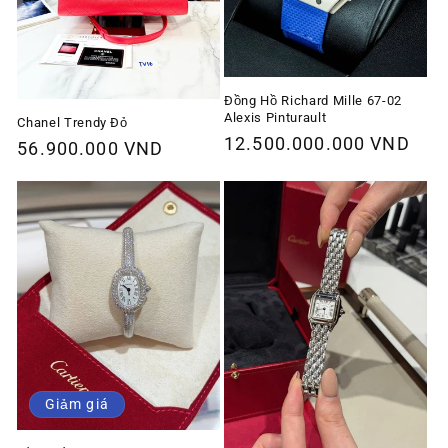
Đồng Hồ Richard Mille 67-02
Alexis Pinturault
Chanel Trendy Đỏ
Giá
12.500.000.000 VND
Giá
56.900.000 VND
thông
thông
thường
thường
Giảm giá