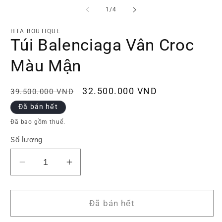
phương
p
tiện
ti
trong
1
/
4
1
2
số
trong
tr
hộp
h
HTA BOUTIQUE
tương
t
Túi Balenciaga Vân Croc
tác
tá
Màu Mận
Giá
Giá
32.500.000 VND
39.500.000 VND
thông
ưu
Đã bán hết
thường
đãi
Đã bao gồm thuế.
Số lượng
Giảm
Tăng
số
số
lượng
lượng
của
của
Đã bán hết
Túi
Túi