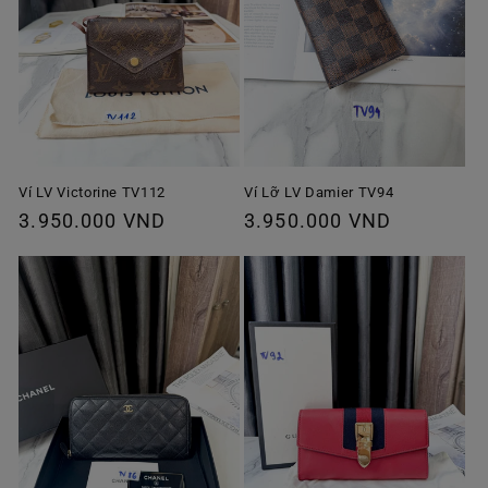
Ví Lỡ LV Damier TV94
Ví LV Victorine TV112
Giá
3.950.000 VND
Giá
3.950.000 VND
thông
thông
thường
thường