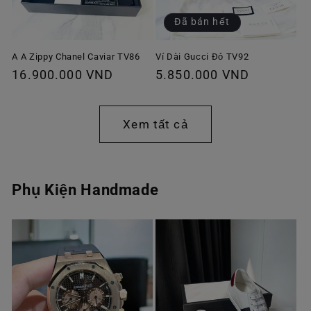
Đã bán hết
A A Zippy Chanel Caviar TV86
Ví Dài Gucci Đỏ TV92
Giá
16.900.000 VND
Giá
5.850.000 VND
thông
thông
thường
thường
Xem tất cả
Phụ Kiện Handmade