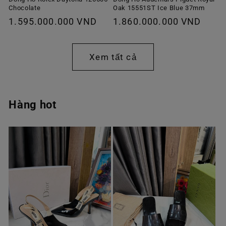
Chocolate
Oak 15551ST Ice Blue 37mm
Giá
1.595.000.000 VND
Giá
1.860.000.000 VND
thông
thông
thường
thường
Xem tất cả
Hàng hot