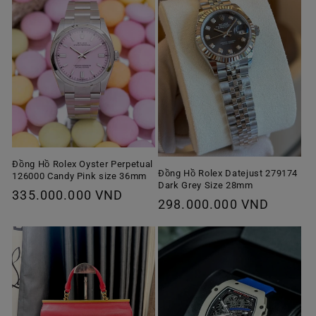
Đồng Hồ Rolex Oyster Perpetual
Đồng Hồ Rolex Datejust 279174
126000 Candy Pink size 36mm
Dark Grey Size 28mm
Giá
335.000.000 VND
Giá
298.000.000 VND
thông
thông
thường
thường