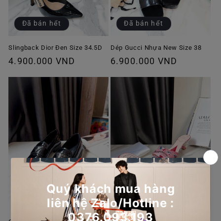
Đã bán hết
Đã bán hết
Slingback Dior Đen Size 34.5D
Dép Gucci Nhựa New Size 38
Giá
4.900.000 VND
Giá
6.900.000 VND
thông
thông
thường
thường
Đã bán hết
Đã bán hết