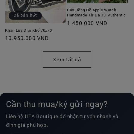
Dây Đồng Hồ Apple Watch
Handmade Từ Da Túi Authentic
Đã bán hết
Giá
1.450.000 VND
thông
Khăn Lụa Dior Khổ 70x70
Giá
10.950.000 VND
thường
thông
thường
Xem tất cả
Cần thu mua/ký gửi ngay?
Liên hệ HTA Boutique để nhận tư vấn nhanh và
định giá phù hợp.