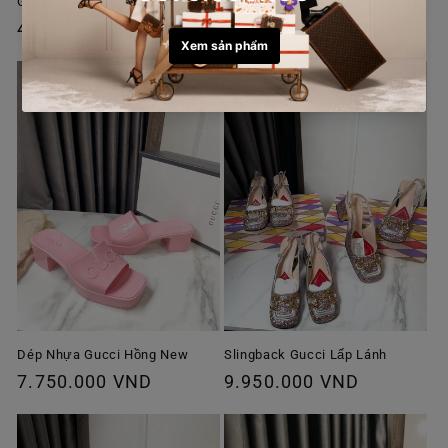
Giày Prada Used Size 35
Guốc Roger Size 38
Giá
4.950.000 VND
Giá
7.900.000 VND
thông
thông
thường
thường
Dép Nhựa Gucci Hồng New
Slingback Gucci Lấp Lánh
Giá
7.750.000 VND
Giá
9.950.000 VND
thông
thông
thường
thường