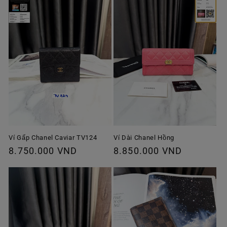
Ví Gấp Chanel Caviar TV124
Ví Dài Chanel Hồng
Giá
8.750.000 VND
Giá
8.850.000 VND
thông
thông
thường
thường