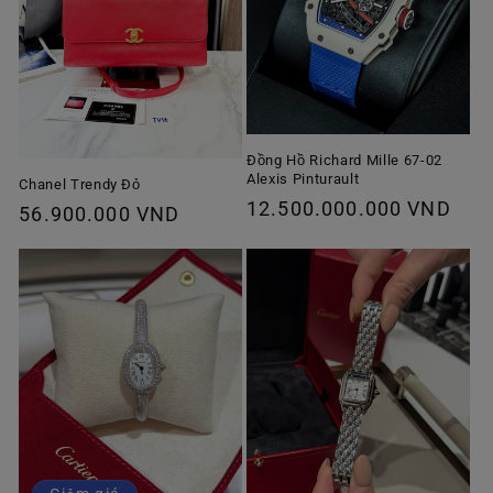
Đồng Hồ Richard Mille 67-02
Alexis Pinturault
Chanel Trendy Đỏ
Giá
12.500.000.000 VND
Giá
56.900.000 VND
thông
thông
thường
thường