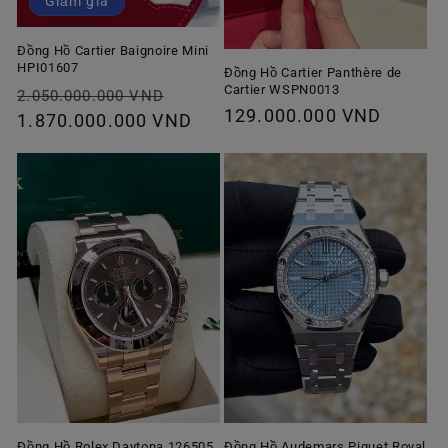
Giảm giá
Đồng Hồ Cartier Baignoire Mini
HPI01607
Đồng Hồ Cartier Panthère de
Cartier WSPN0013
Giá
Giá
2.050.000.000 VND
Giá
129.000.000 VND
thông
1.870.000.000 VND
ưu
thông
thường
đãi
thường
Đồng Hồ Rolex Daytona 126505
Đồng Hồ Audemars Piguet Royal