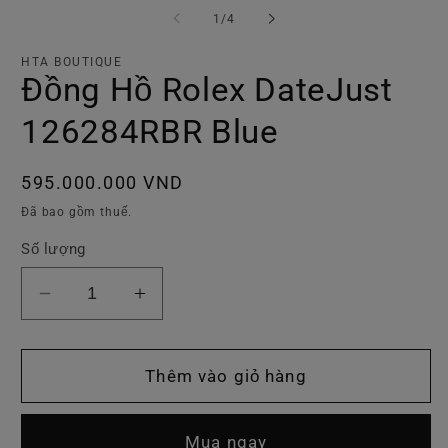
hộp
ti
trong
1
/
4
tương
2
số
tác
tr
h
HTA BOUTIQUE
t
Đồng Hồ Rolex DateJust
tá
126284RBR Blue
Giá
595.000.000 VND
thông
Đã bao gồm thuế.
thường
Số lượng
Giảm
Tăng
số
số
lượng
lượng
của
của
Thêm vào giỏ hàng
Đồng
Đồng
Hồ
Hồ
Mua ngay
Rolex
Rolex