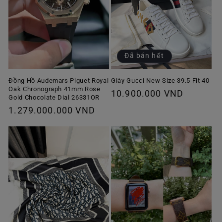
Đã bán hết
Giày Gucci New Size 39.5 Fit 40
Đồng Hồ Audemars Piguet Royal
Oak Chronograph 41mm Rose
Giá
10.900.000 VND
Gold Chocolate Dial 26331OR
thông
Giá
1.279.000.000 VND
thường
thông
thường