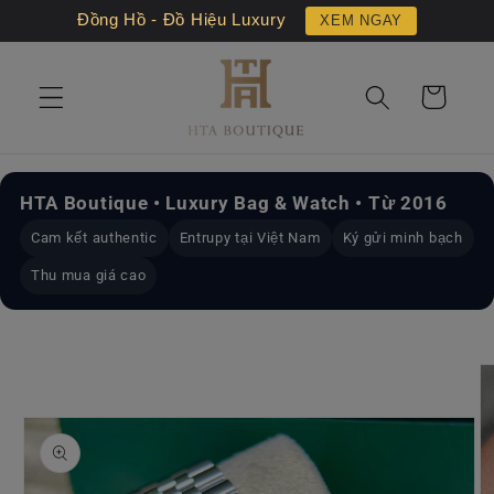
Chuyển
Đồng Hồ - Đồ Hiệu Luxury
XEM NGAY
đến nội
dung
Giỏ
hàng
HTA Boutique • Luxury Bag & Watch • Từ 2016
Cam kết authentic
Entrupy tại Việt Nam
Ký gửi minh bạch
Thu mua giá cao
Chuyển
đến
thông
tin sản
phẩm