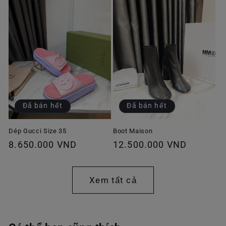
Đã bán hết
Đã bán hết
Dép Gucci Size 35
Boot Maison
Giá
8.650.000 VND
Giá
12.500.000 VND
thông
thông
thường
thường
Xem tất cả