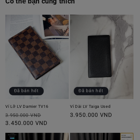
Có thể bạn cũng thích
Đã bán hết
Đã bán hết
Ví Lỡ LV Damier TV16
Ví Dài LV Taiga Used
Giá
Giá
Giá
3.950.000 VND
3.950.000 VND
thông
3.450.000 VND
ưu
thông
thường
đãi
thường