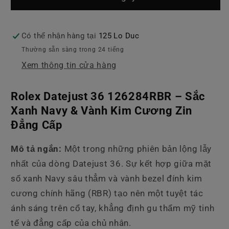
DateJust
DateJust
126284RBR
126284RBR
Blue
Blue
Có thể nhận hàng tại
125 Lo Duc
Thường sẵn sàng trong 24 tiếng
Xem thông tin cửa hàng
Rolex Datejust 36 126284RBR – Sắc
Xanh Navy & Vành Kim Cương Zin
Đẳng Cấp
Mô tả ngắn:
Một trong những phiên bản lộng lẫy
nhất của dòng Datejust 36. Sự kết hợp giữa mặt
số xanh Navy sâu thẳm và vành bezel đính kim
cương chính hãng (RBR) tạo nên một tuyệt tác
ánh sáng trên cổ tay, khẳng định gu thẩm mỹ tinh
tế và đẳng cấp của chủ nhân.