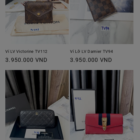
Ví Lỡ LV Damier TV94
Ví LV Victorine TV112
Giá
3.950.000 VND
Giá
3.950.000 VND
thông
thông
thường
thường