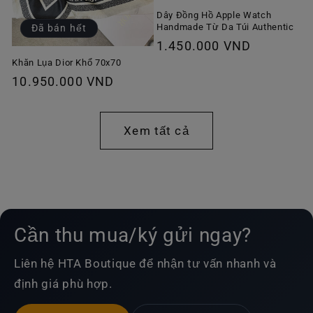
Dây Đồng Hồ Apple Watch
Handmade Từ Da Túi Authentic
Đã bán hết
Giá
1.450.000 VND
thông
Khăn Lụa Dior Khổ 70x70
Giá
10.950.000 VND
thường
thông
thường
Xem tất cả
Cần thu mua/ký gửi ngay?
Liên hệ HTA Boutique để nhận tư vấn nhanh và
định giá phù hợp.