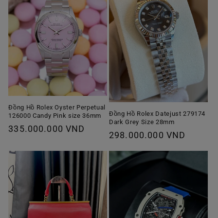
Đồng Hồ Rolex Oyster Perpetual
Đồng Hồ Rolex Datejust 279174
126000 Candy Pink size 36mm
Dark Grey Size 28mm
Giá
335.000.000 VND
Giá
298.000.000 VND
thông
thông
thường
thường