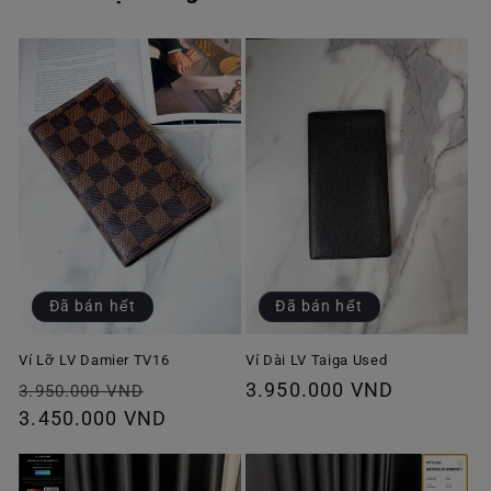
Đã bán hết
Đã bán hết
Ví Lỡ LV Damier TV16
Ví Dài LV Taiga Used
Giá
Giá
Giá
3.950.000 VND
3.950.000 VND
thông
3.450.000 VND
ưu
thông
thường
đãi
thường