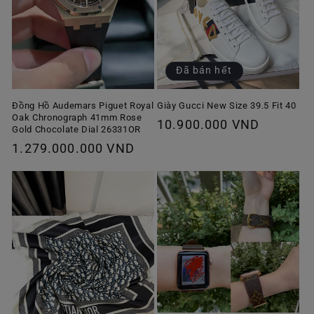
Đã bán hết
Giày Gucci New Size 39.5 Fit 40
Đồng Hồ Audemars Piguet Royal
Oak Chronograph 41mm Rose
Giá
10.900.000 VND
Gold Chocolate Dial 26331OR
thông
Giá
1.279.000.000 VND
thường
thông
thường