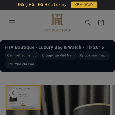
Chuyển
Đồng Hồ - Đồ Hiệu Luxury
XEM NGAY
đến nội
dung
Giỏ
hàng
HTA Boutique • Luxury Bag & Watch • Từ 2016
Cam kết authentic
Entrupy tại Việt Nam
Ký gửi minh bạch
Thu mua giá cao
Chuyển
đến
thông
tin sản
phẩm