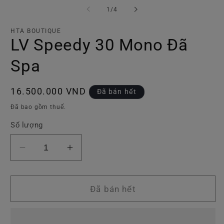
tiện
ti
trong
1
/
4
1
2
số
trong
tr
hộp
h
HTA BOUTIQUE
tương
t
LV Speedy 30 Mono Đã
tác
tá
Spa
Giá
16.500.000 VND
Đã bán hết
thông
Đã bao gồm thuế.
thường
Số lượng
Giảm
Tăng
số
số
lượng
lượng
của
của
Đã bán hết
LV
LV
Speedy
Speedy