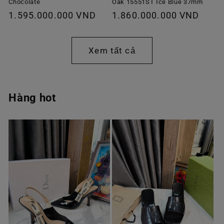
Chocolate
Oak 15551ST Ice Blue 37mm
Giá
1.595.000.000 VND
Giá
1.860.000.000 VND
thông
thông
thường
thường
Xem tất cả
Hàng hot