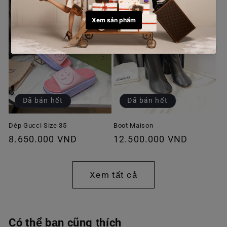
Đã bán hết
Đã bán hết
Dép Gucci Size 35
Boot Maison
Giá
8.650.000 VND
Giá
12.500.000 VND
thông
thông
thường
thường
Xem tất cả
Có thể bạn cũng thích