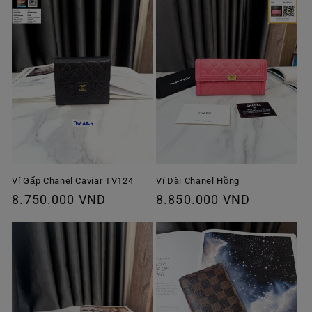
Ví Gấp Chanel Caviar TV124
Ví Dài Chanel Hồng
Giá
8.750.000 VND
Giá
8.850.000 VND
thông
thông
thường
thường