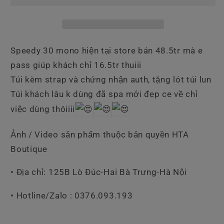
30
30
Mono
Mono
Đã
Đã
Spa
Spa
Speedy 30 mono hiện tại store bán 48.5tr mà e
pass giúp khách chỉ 16.5tr thuiii
Túi kèm strap và chứng nhận auth, tặng lót túi lun
Túi khách lâu k dùng đã spa mới đẹp ce về chỉ
việc dùng thôiiii
Ảnh / Video sản phẩm thuộc bản quyền HTA
Boutique
• Địa chỉ: 125B Lò Đúc-Hai Bà Trưng-Hà Nội
• Hotline/Zalo : 0376.093.193