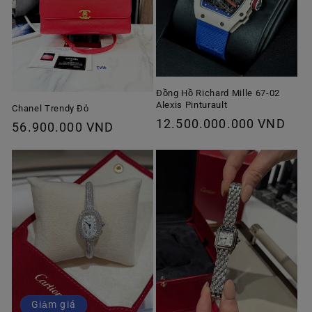
Đồng Hồ Richard Mille 67-02
Alexis Pinturault
Chanel Trendy Đỏ
Giá
12.500.000.000 VND
Giá
56.900.000 VND
thông
thông
thường
thường
Giảm giá