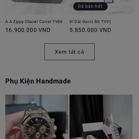
Đã bán hết
A A Zippy Chanel Caviar TV86
Ví Dài Gucci Đỏ TV92
Giá
16.900.000 VND
Giá
5.850.000 VND
thông
thông
thường
thường
Xem tất cả
Phụ Kiện Handmade