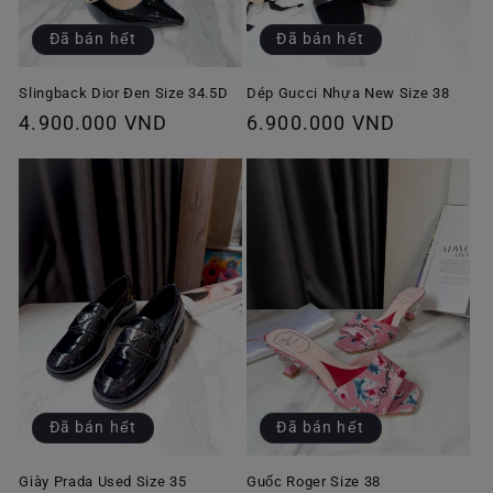
Đã bán hết
Đã bán hết
Slingback Dior Đen Size 34.5D
Dép Gucci Nhựa New Size 38
Giá
4.900.000 VND
Giá
6.900.000 VND
thông
thông
thường
thường
Đã bán hết
Đã bán hết
Giày Prada Used Size 35
Guốc Roger Size 38