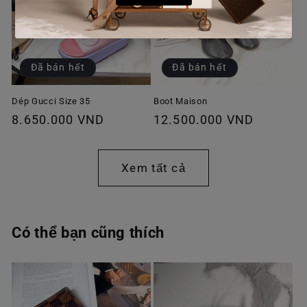
Đã bán hết
Đã bán hết
Dép Gucci Size 35
Boot Maison
Giá
8.650.000 VND
Giá
12.500.000 VND
thông
thông
thường
thường
Xem tất cả
Có thể bạn cũng thích