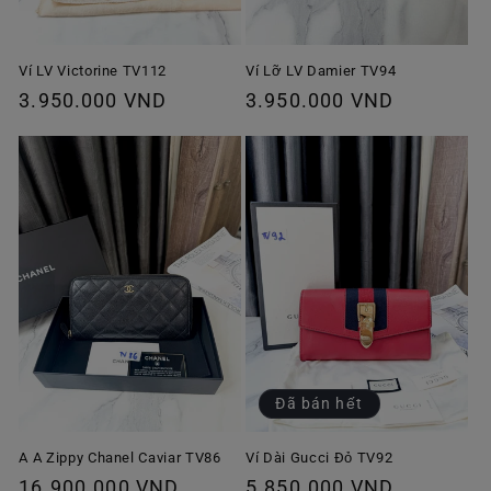
Ví Lỡ LV Damier TV94
Ví LV Victorine TV112
Giá
3.950.000 VND
Giá
3.950.000 VND
thông
thông
thường
thường
Đã bán hết
A A Zippy Chanel Caviar TV86
Ví Dài Gucci Đỏ TV92
Giá
16.900.000 VND
Giá
5.850.000 VND