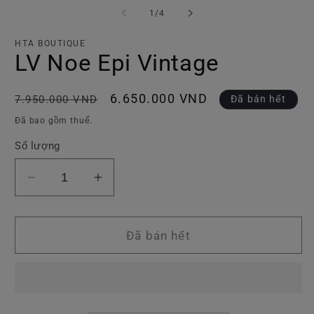
tiện
ti
trong
1
/
4
1
2
số
trong
tr
hộp
h
HTA BOUTIQUE
tương
t
LV Noe Epi Vintage
tác
tá
Giá
Giá
6.650.000 VND
Đã bán hết
7.950.000 VND
thông
ưu
Đã bao gồm thuế.
thường
đãi
Số lượng
Giảm
Tăng
số
số
lượng
lượng
của
của
Đã bán hết
LV
LV
Noe
Noe
Epi
Epi
Vintage
Vintage