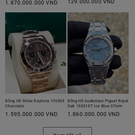
Giá
129.000.000 VND
thông
1.870.000.000 VND
ưu
thông
thường
đãi
thường
Đồng Hồ Rolex Daytona 126505
Đồng Hồ Audemars Piguet Royal
Chocolate
Oak 15551ST Ice Blue 37mm
Giá
1.595.000.000 VND
Giá
1.860.000.000 VND
thông
thông
thường
thường