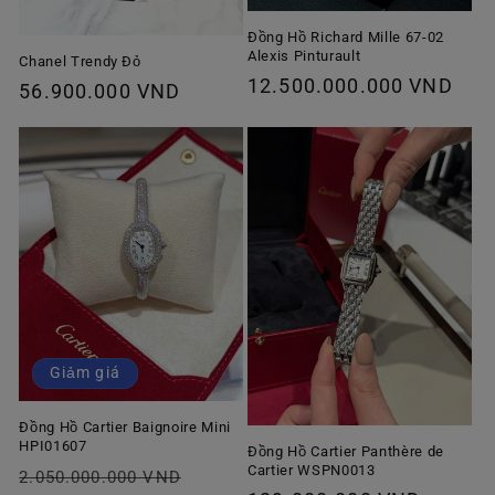
Đồng Hồ Richard Mille 67-02
Alexis Pinturault
Chanel Trendy Đỏ
Giá
12.500.000.000 VND
Giá
56.900.000 VND
thông
thông
thường
thường
Giảm giá
Đồng Hồ Cartier Baignoire Mini
HPI01607
Đồng Hồ Cartier Panthère de
Cartier WSPN0013
Giá
Giá
2.050.000.000 VND