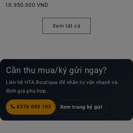
Giá
10.950.000 VND
thường
thông
thường
Xem tất cả
Cần thu mua/ký gửi ngay?
Liên hệ HTA Boutique để nhận tư vấn nhanh và
định giá phù hợp.
📞 0376 093 193
Xem trang ký gửi