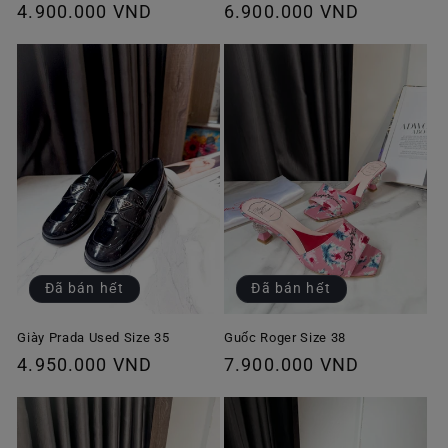
Giá
4.900.000 VND
Giá
6.900.000 VND
thông
thông
thường
thường
Đã bán hết
Đã bán hết
Giày Prada Used Size 35
Guốc Roger Size 38
Giá
4.950.000 VND
Giá
7.900.000 VND
thông
thông
thường
thường