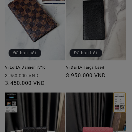
Đã bán hết
Đã bán hết
Ví Lỡ LV Damier TV16
Ví Dài LV Taiga Used
Giá
Giá
Giá
3.950.000 VND
3.950.000 VND
thông
3.450.000 VND
ưu
thông
thường
đãi
thường