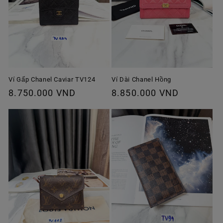
Ví Gấp Chanel Caviar TV124
Ví Dài Chanel Hồng
Giá
8.750.000 VND
Giá
8.850.000 VND
thông
thông
thường
thường