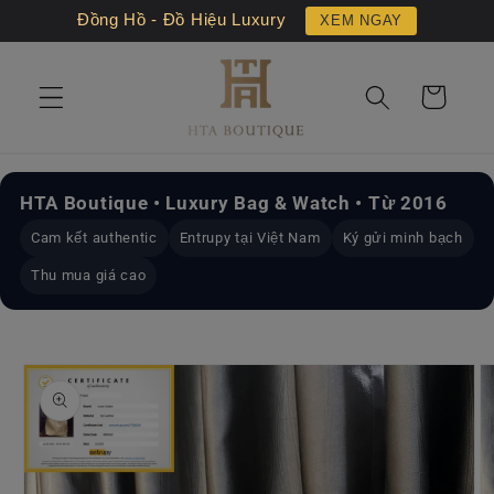
Chuyển
Đồng Hồ - Đồ Hiệu Luxury
XEM NGAY
đến nội
dung
Giỏ
hàng
HTA Boutique • Luxury Bag & Watch • Từ 2016
Cam kết authentic
Entrupy tại Việt Nam
Ký gửi minh bạch
Thu mua giá cao
Chuyển
đến
thông
tin sản
phẩm