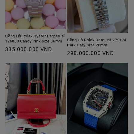
Đồng Hồ Rolex Oyster Perpetual
Đồng Hồ Rolex Datejust 279174
126000 Candy Pink size 36mm
Dark Grey Size 28mm
Giá
335.000.000 VND
Giá
298.000.000 VND
thông
thông
thường
thường