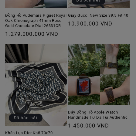
Đã bán hết
Giày Gucci New Size 39.5 Fit 40
Đồng Hồ Audemars Piguet Royal
Oak Chronograph 41mm Rose
Giá
10.900.000 VND
Gold Chocolate Dial 26331OR
thông
Giá
1.279.000.000 VND
thường
thông
thường
Dây Đồng Hồ Apple Watch
Handmade Từ Da Túi Authentic
Đã bán hết
Giá
1.450.000 VND
thông
Khăn Lụa Dior Khổ 70x70