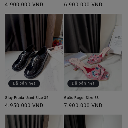
Giá
4.900.000 VND
Giá
6.900.000 VND
thông
thông
thường
thường
Đã bán hết
Đã bán hết
Giày Prada Used Size 35
Guốc Roger Size 38
Giá
4.950.000 VND
Giá
7.900.000 VND
thông
thông
thường
thường