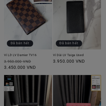
Đã bán hết
Đã bán hết
Ví Lỡ LV Damier TV16
Ví Dài LV Taiga Used
Giá
Giá
Giá
3.950.000 VND
3.950.000 VND
thông
3.450.000 VND
ưu
thông
thường
đãi
thường