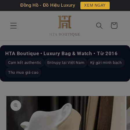
Chuyển
Đồng Hồ - Đồ Hiệu Luxury
XEM NGAY
đến nội
dung
Giỏ
hàng
HTA Boutique • Luxury Bag & Watch • Từ 2016
Cam kết authentic
Entrupy tại Việt Nam
Ký gửi minh bạch
Thu mua giá cao
Chuyển
đến
thông
tin sản
phẩm