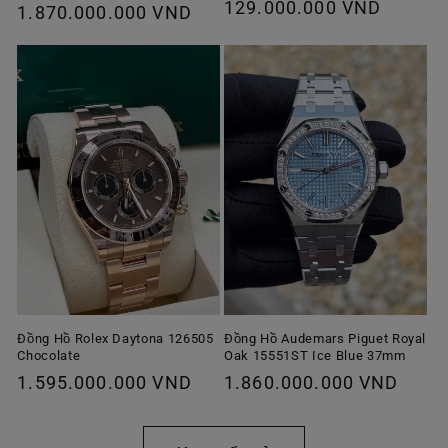
Giá
129.000.000 VND
thông
1.870.000.000 VND
ưu
thông
thường
đãi
thường
Đồng Hồ Rolex Daytona 126505
Đồng Hồ Audemars Piguet Royal
Chocolate
Oak 15551ST Ice Blue 37mm
Giá
1.595.000.000 VND
Giá
1.860.000.000 VND
thông
thông
thường
thường