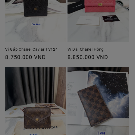
Ví Gấp Chanel Caviar TV124
Ví Dài Chanel Hồng
Giá
8.750.000 VND
Giá
8.850.000 VND
thông
thông
thường
thường