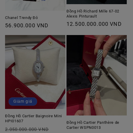
Đồng Hồ Richard Mille 67-02
Alexis Pinturault
Chanel Trendy Đỏ
Giá
12.500.000.000 VND
Giá
56.900.000 VND
thông
thông
thường
thường
Giảm giá
Đồng Hồ Cartier Baignoire Mini
HPI01607
Đồng Hồ Cartier Panthère de
Cartier WSPN0013
Giá
Giá
2.050.000.000 VND