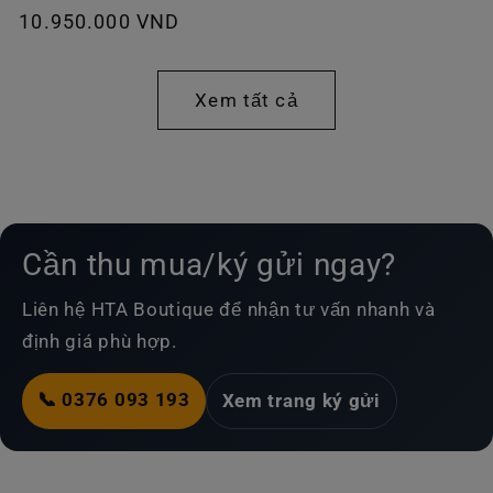
Giá
10.950.000 VND
thường
thông
thường
Xem tất cả
Cần thu mua/ký gửi ngay?
Liên hệ HTA Boutique để nhận tư vấn nhanh và
định giá phù hợp.
📞 0376 093 193
Xem trang ký gửi