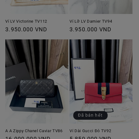
Ví Lỡ LV Damier TV94
Ví LV Victorine TV112
Giá
3.950.000 VND
Giá
3.950.000 VND
thông
thông
thường
thường
Đã bán hết
A A Zippy Chanel Caviar TV86
Ví Dài Gucci Đỏ TV92
Giá
16.900.000 VND
Giá
5.850.000 VND