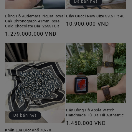
Đã bán hết
Giày Gucci New Size 39.5 Fit 40
Đồng Hồ Audemars Piguet Royal
Oak Chronograph 41mm Rose
Giá
10.900.000 VND
Gold Chocolate Dial 26331OR
thông
Giá
1.279.000.000 VND
thường
thông
thường
Dây Đồng Hồ Apple Watch
Handmade Từ Da Túi Authentic
Đã bán hết
Giá
1.450.000 VND
thông
Khăn Lụa Dior Khổ 70x70