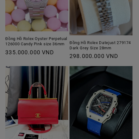
Đồng Hồ Rolex Oyster Perpetual
Đồng Hồ Rolex Datejust 279174
126000 Candy Pink size 36mm
Dark Grey Size 28mm
Giá
335.000.000 VND
Giá
298.000.000 VND
thông
thông
thường
thường