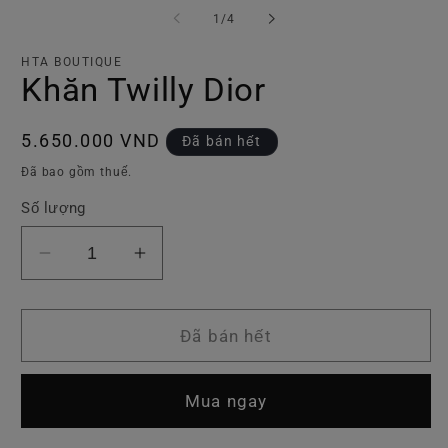
tiện
ti
trong
1
/
4
1
2
số
trong
tr
hộp
h
HTA BOUTIQUE
tương
t
Khăn Twilly Dior
tác
tá
Giá
5.650.000 VND
Đã bán hết
thông
Đã bao gồm thuế.
thường
Số lượng
Giảm
Tăng
số
số
lượng
lượng
của
của
Đã bán hết
Khăn
Khăn
Twilly
Twilly
Mua ngay
Dior
Dior