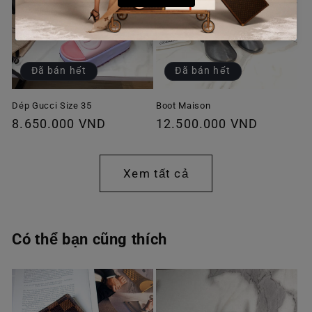
Đã bán hết
Đã bán hết
Dép Gucci Size 35
Boot Maison
Giá
8.650.000 VND
Giá
12.500.000 VND
thông
thông
thường
thường
Xem tất cả
Có thể bạn cũng thích