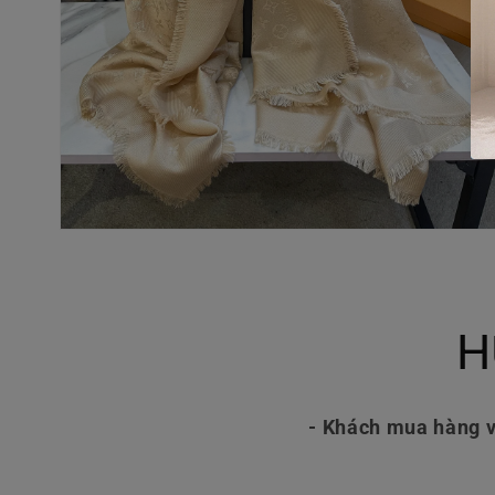
Mở
phương
tiện
4
trong
hộp
H
tương
tác
- Khách mua hàng v