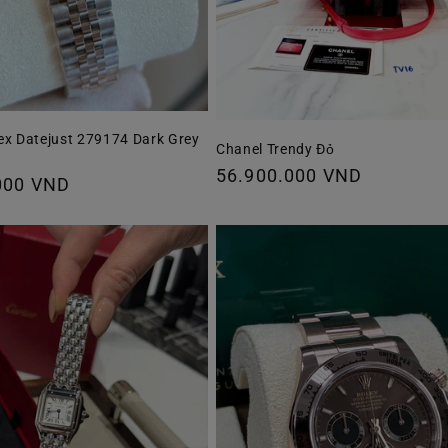
ex Datejust 279174 Dark Grey
Chanel Trendy Đỏ
Giá
56.900.000 VND
000 VND
thông
thường