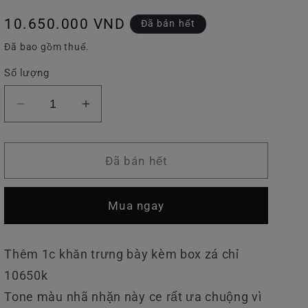
v
Giá
10.650.000 VND
Đã bán hết
ự
thông
Đã bao gồm thuế.
c
thường
Số lượng
Giảm
Tăng
số
số
lượng
lượng
của
của
Đã bán hết
Khăn
Khăn
LV
LV
Mua ngay
Khổ
Khổ
140x140
140x140
Thêm 1c khăn trưng bày kèm box zá chỉ
10650k
Tone màu nhã nhặn này ce rất ưa chuộng vì