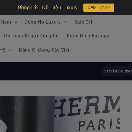
Đồng Hồ - Đồ Hiệu Luxury
XEM NGAY
 Nam
Đồng Hồ Luxury
Sale Off
Thu mua Kí gửi Đồng hồ
Kiểm Định Entrupy
 Hệ
Đăng Kí Cộng Tác Viên
Cam kết authen