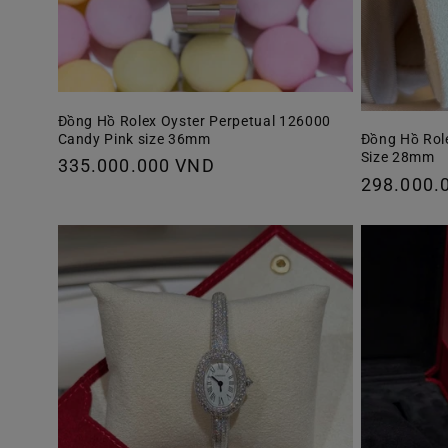
Đồng Hồ Rolex Oyster Perpetual 126000
Candy Pink size 36mm
Đồng Hồ Rol
Size 28mm
Giá
335.000.000 VND
Giá
298.000.
thông
thông
thường
thường