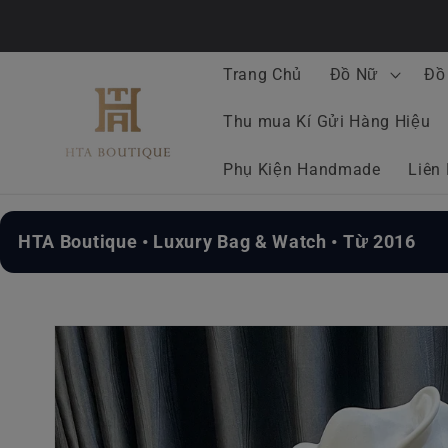
Chuyển
đến nội
dung
Trang Chủ
Đồ Nữ
Đồ
Thu mua Kí Gửi Hàng Hiệu
Phụ Kiện Handmade
Liên
HTA Boutique • Luxury Bag & Watch • Từ 2016
Chuyển
đến
thông
tin sản
phẩm