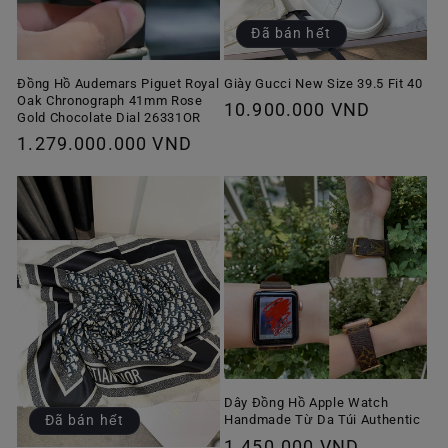
Đã bán hết
Giày Gucci New Size 39.5 Fit 40
Đồng Hồ Audemars Piguet Royal
Oak Chronograph 41mm Rose
Giá
10.900.000 VND
Gold Chocolate Dial 26331OR
thông
Giá
1.279.000.000 VND
thường
thông
thường
Dây Đồng Hồ Apple Watch
Handmade Từ Da Túi Authentic
Đã bán hết
Giá
1.450.000 VND