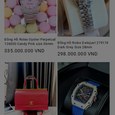
Đồng Hồ Rolex Oyster Perpetual
Đồng Hồ Rolex Datejust 279174
126000 Candy Pink size 36mm
Dark Grey Size 28mm
Giá
335.000.000 VND
Giá
298.000.000 VND
thông
thông
thường
thường