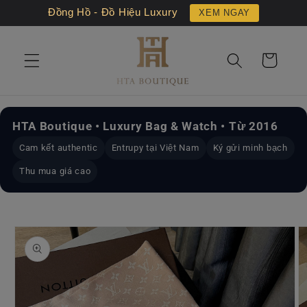
Chuyển
Đồng Hồ - Đồ Hiệu Luxury
XEM NGAY
đến nội
dung
Giỏ
hàng
HTA Boutique • Luxury Bag & Watch • Từ 2016
Cam kết authentic
Entrupy tại Việt Nam
Ký gửi minh bạch
Thu mua giá cao
Chuyển
đến
thông
tin sản
phẩm