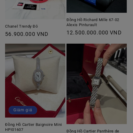
Đồng Hồ Richard Mille 67-02
Alexis Pinturault
Chanel Trendy Đỏ
Giá
12.500.000.000 VND
Giá
56.900.000 VND
thông
thông
thường
thường
Giảm giá
Đồng Hồ Cartier Baignoire Mini
HPI01607
Đồng Hồ Cartier Panthère de