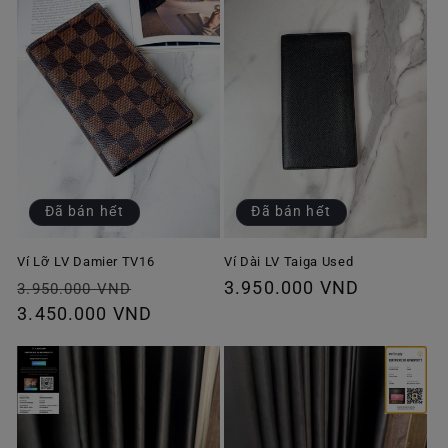
Đã bán hết
Đã bán hết
Ví Lỡ LV Damier TV16
Ví Dài LV Taiga Used
Giá
Giá
Giá
3.950.000 VND
3.950.000 VND
thông
3.450.000 VND
ưu
thông
thường
đãi
thường