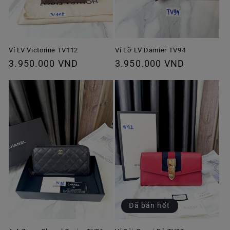
Ví Lỡ LV Damier TV94
Ví LV Victorine TV112
Giá
3.950.000 VND
Giá
3.950.000 VND
thông
thông
thường
thường
Đã bán hết