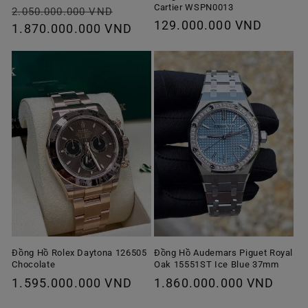
Cartier WSPN0013
Giá
Giá
2.050.000.000 VND
Giá
129.000.000 VND
thông
1.870.000.000 VND
ưu
thông
thường
đãi
thường
Đồng Hồ Rolex Daytona 126505
Đồng Hồ Audemars Piguet Royal
Chocolate
Oak 15551ST Ice Blue 37mm
Giá
1.595.000.000 VND
Giá
1.860.000.000 VND
thông
thông