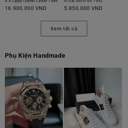
A A Zippy Chanel Caviar TV86
Ví Dài Gucci Đỏ TV92
Giá
16.900.000 VND
Giá
5.850.000 VND
thông
thông
thường
thường
Xem tất cả
Phụ Kiện Handmade