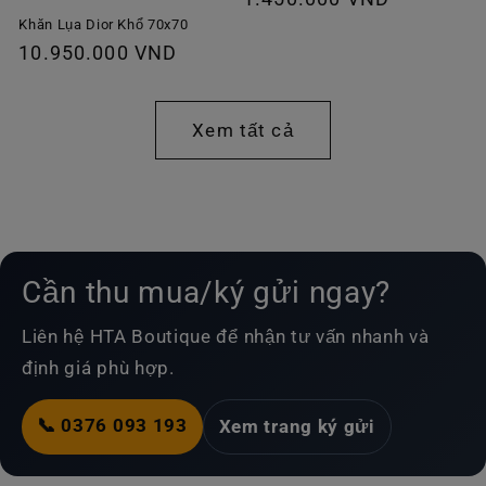
thông
Khăn Lụa Dior Khổ 70x70
Giá
10.950.000 VND
thường
thông
thường
Xem tất cả
Cần thu mua/ký gửi ngay?
Liên hệ HTA Boutique để nhận tư vấn nhanh và
định giá phù hợp.
📞 0376 093 193
Xem trang ký gửi