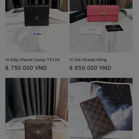
Ví Gấp Chanel Caviar TV124
Ví Dài Chanel Hồng
Giá
8.750.000 VND
Giá
8.850.000 VND
thông
thông
thường
thường