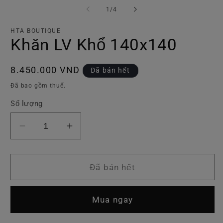
tiện
ti
trong
1
/
4
1
2
số
trong
tr
hộp
h
HTA BOUTIQUE
tương
t
Khăn LV Khổ 140x140
tác
tá
Giá
8.450.000 VND
Đã bán hết
thông
Đã bao gồm thuế.
thường
Số lượng
Giảm
Tăng
số
số
lượng
lượng
của
của
Đã bán hết
Khăn
Khăn
LV
LV
Mua ngay
Khổ
Khổ
140x140
140x140