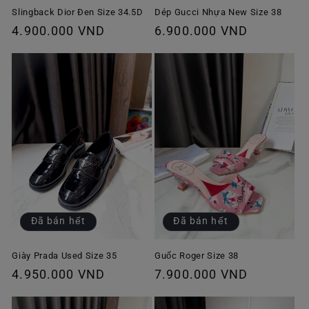
Slingback Dior Đen Size 34.5D
Dép Gucci Nhựa New Size 38
Giá
4.900.000 VND
Giá
6.900.000 VND
thông
thông
thường
thường
Đã bán hết
Đã bán hết
Giày Prada Used Size 35
Guốc Roger Size 38
Giá
4.950.000 VND
Giá
7.900.000 VND
thông
thông