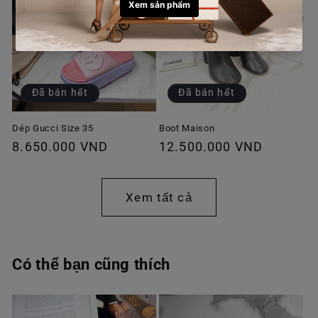
Đã bán hết
Đã bán hết
Dép Gucci Size 35
Boot Maison
Giá
8.650.000 VND
Giá
12.500.000 VND
thông
thông
thường
thường
Xem tất cả
Có thể bạn cũng thích