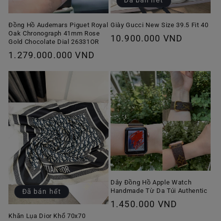
Đã bán hết
Giày Gucci New Size 39.5 Fit 40
Đồng Hồ Audemars Piguet Royal
Oak Chronograph 41mm Rose
Giá
10.900.000 VND
Gold Chocolate Dial 26331OR
thông
Giá
1.279.000.000 VND
thường
thông
thường
Dây Đồng Hồ Apple Watch
Handmade Từ Da Túi Authentic
Đã bán hết
Giá
1.450.000 VND
thông
Khăn Lụa Dior Khổ 70x70