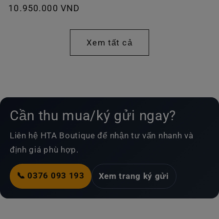
Giá
10.950.000 VND
thường
thông
thường
Xem tất cả
Cần thu mua/ký gửi ngay?
Liên hệ HTA Boutique để nhận tư vấn nhanh và
định giá phù hợp.
📞 0376 093 193
Xem trang ký gửi