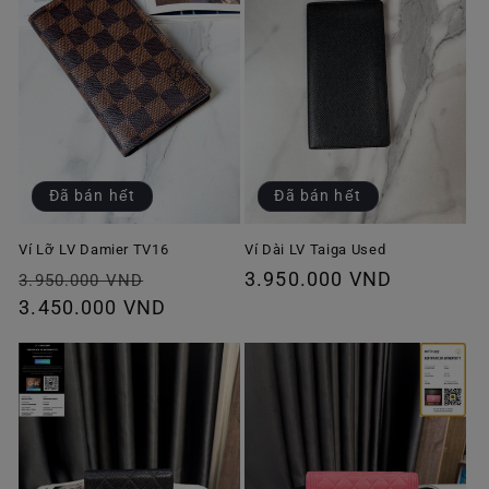
Đã bán hết
Đã bán hết
Ví Lỡ LV Damier TV16
Ví Dài LV Taiga Used
Giá
Giá
Giá
3.950.000 VND
3.950.000 VND
thông
3.450.000 VND
ưu
thông
thường
đãi
thường