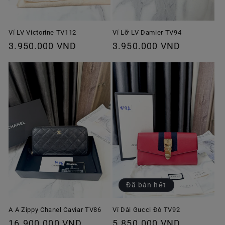
Ví Lỡ LV Damier TV94
Ví LV Victorine TV112
Giá
3.950.000 VND
Giá
3.950.000 VND
thông
thông
thường
thường
Đã bán hết
A A Zippy Chanel Caviar TV86
Ví Dài Gucci Đỏ TV92
Giá
16.900.000 VND
Giá
5.850.000 VND