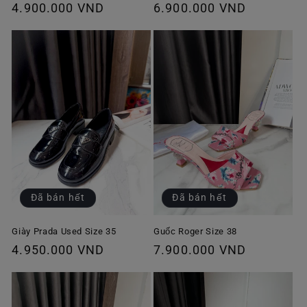
Giá
4.900.000 VND
Giá
6.900.000 VND
thông
thông
thường
thường
Đã bán hết
Đã bán hết
Giày Prada Used Size 35
Guốc Roger Size 38
Giá
4.950.000 VND
Giá
7.900.000 VND
thông
thông
thường
thường