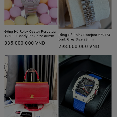
Đồng Hồ Rolex Oyster Perpetual
Đồng Hồ Rolex Datejust 279174
126000 Candy Pink size 36mm
Dark Grey Size 28mm
Giá
335.000.000 VND
Giá
298.000.000 VND
thông
thông
thường
thường