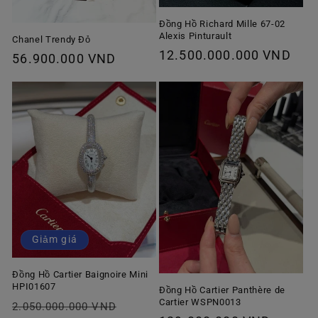
Đồng Hồ Richard Mille 67-02
Alexis Pinturault
Chanel Trendy Đỏ
Giá
12.500.000.000 VND
Giá
56.900.000 VND
thông
thông
thường
thường
Giảm giá
Đồng Hồ Cartier Baignoire Mini
HPI01607
Đồng Hồ Cartier Panthère de
Cartier WSPN0013
Giá
Giá
2.050.000.000 VND