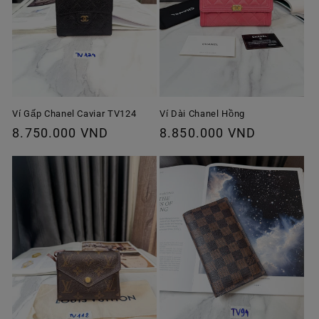
Ví Gấp Chanel Caviar TV124
Ví Dài Chanel Hồng
Giá
8.750.000 VND
Giá
8.850.000 VND
thông
thông
thường
thường