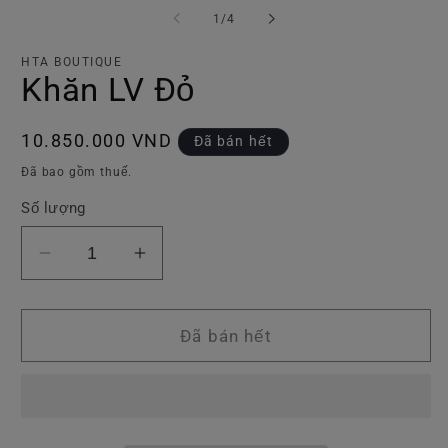
tiện
ti
trong
1
/
4
1
2
số
trong
tr
hộp
h
HTA BOUTIQUE
tương
t
Khăn LV Đỏ
tác
tá
Giá
10.850.000 VND
Đã bán hết
thông
Đã bao gồm thuế.
thường
Số lượng
Giảm
Tăng
số
số
lượng
lượng
của
của
Đã bán hết
Khăn
Khăn
LV
LV
Đỏ
Đỏ