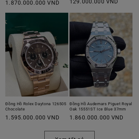
Giá
129.000.000 VND
thông
1.870.000.000 VND
ưu
thông
thường
đãi
thường
Đồng Hồ Rolex Daytona 126505
Đồng Hồ Audemars Piguet Royal
Chocolate
Oak 15551ST Ice Blue 37mm
Giá
1.595.000.000 VND
Giá
1.860.000.000 VND
thông
thông
thường
thường