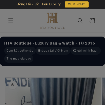
Chuyển
Đồng Hồ - Đồ Hiệu Luxury
XEM NGAY
đến nội
dung
Giỏ
hàng
HTA Boutique • Luxury Bag & Watch • Từ 2016
Cam kết authentic
Entrupy tại Việt Nam
Ký gửi minh bạch
Thu mua giá cao
Chuyển
đến
thông
tin sản
phẩm