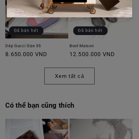
Đã bán hết
Đã bán hết
Dép Gucci Size 35
Boot Maison
Giá
8.650.000 VND
Giá
12.500.000 VND
thông
thông
thường
thường
Xem tất cả
Có thể bạn cũng thích