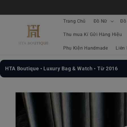
Chuyển
đến nội
dung
Trang Chủ
Đồ Nữ
Đồ
Thu mua Kí Gửi Hàng Hiệu
Phụ Kiện Handmade
Liên
HTA Boutique • Luxury Bag & Watch • Từ 2016
Chuyển
đến
thông
tin sản
phẩm