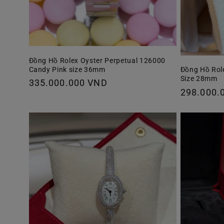
Đồng Hồ Rolex Oyster Perpetual 126000
Candy Pink size 36mm
Đồng Hồ Rol
Size 28mm
Giá
335.000.000 VND
Giá
298.000.
thông
thông
thường
thường