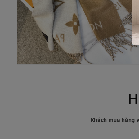
Mở
phương
tiện
4
trong
hộp
H
tương
tác
- Khách mua hàng v