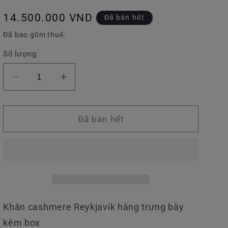
v
Giá
14.500.000 VND
Đã bán hết
ự
thông
Đã bao gồm thuế.
c
thường
Số lượng
Giảm
Tăng
số
số
lượng
lượng
của
của
Đã bán hết
Khăn
Khăn
LV
LV
Cashmere
Cashmere
Reykjavik
Reykjavik
Khăn cashmere Reykjavik hàng trưng bày
kèm box