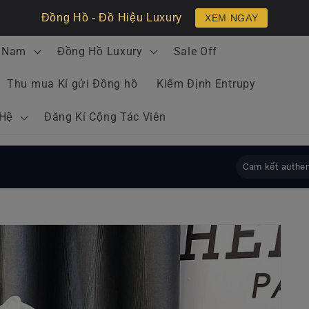
Đồng Hồ - Đồ Hiệu Luxury
XEM NGAY
 Nam
Đồng Hồ Luxury
Sale Off
Thu mua Kí gửi Đồng hồ
Kiểm Định Entrupy
 Hệ
Đăng Kí Cộng Tác Viên
Cam kết authen