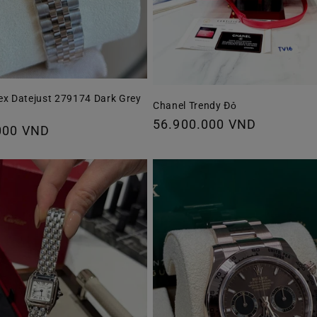
ex Datejust 279174 Dark Grey
Chanel Trendy Đỏ
Giá
56.900.000 VND
000 VND
thông
thường