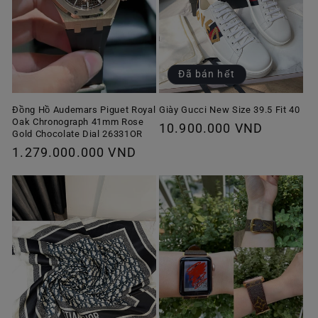
Đã bán hết
Giày Gucci New Size 39.5 Fit 40
Đồng Hồ Audemars Piguet Royal
Oak Chronograph 41mm Rose
Giá
10.900.000 VND
Gold Chocolate Dial 26331OR
thông
Giá
1.279.000.000 VND
thường
thông
thường