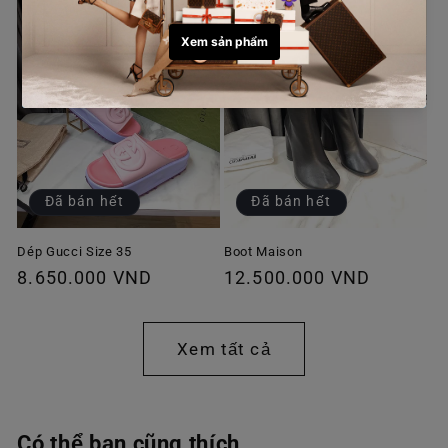
Đã bán hết
Đã bán hết
Dép Gucci Size 35
Boot Maison
Giá
8.650.000 VND
Giá
12.500.000 VND
thông
thông
thường
thường
Xem tất cả
Có thể bạn cũng thích