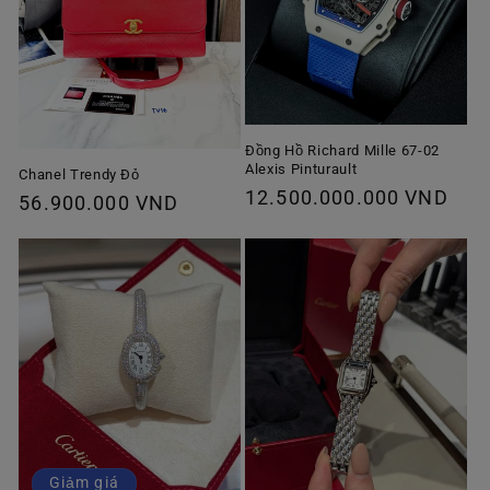
Đồng Hồ Richard Mille 67-02
Alexis Pinturault
Chanel Trendy Đỏ
Giá
12.500.000.000 VND
Giá
56.900.000 VND
thông
thông
thường
thường
Giảm giá