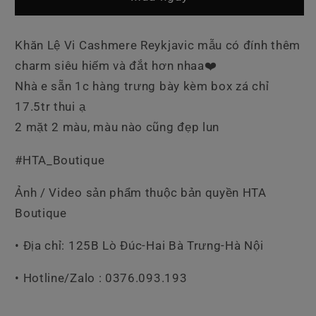
Cashmere
Cashmere
Reykjavic
Reykjavic
Charm
Charm
Khăn Lệ Vi Cashmere Reykjavic mẫu có đính thêm
charm siêu hiếm và đắt hơn nhaa❤️
Nhà e sẵn 1c hàng trưng bày kèm box zá chỉ
17.5tr thui ạ
2 mặt 2 màu, màu nào cũng đẹp lun
#HTA_Boutique
Ảnh / Video sản phẩm thuộc bản quyền HTA
Boutique
• Địa chỉ: 125B Lò Đúc-Hai Bà Trưng-Hà Nội
• Hotline/Zalo : 0376.093.193