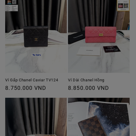
Ví Gấp Chanel Caviar TV124
Ví Dài Chanel Hồng
Giá
8.750.000 VND
Giá
8.850.000 VND
thông
thông
thường
thường