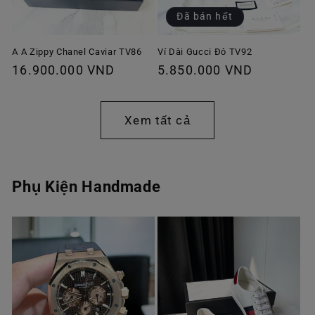
Đã bán hết
A A Zippy Chanel Caviar TV86
Ví Dài Gucci Đỏ TV92
Giá
16.900.000 VND
Giá
5.850.000 VND
thông
thông
thường
thường
Xem tất cả
Phụ Kiện Handmade