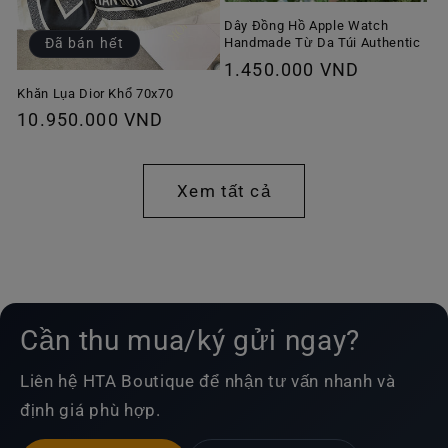
Dây Đồng Hồ Apple Watch
Handmade Từ Da Túi Authentic
Đã bán hết
Giá
1.450.000 VND
thông
Khăn Lụa Dior Khổ 70x70
Giá
10.950.000 VND
thường
thông
thường
Xem tất cả
Cần thu mua/ký gửi ngay?
Liên hệ HTA Boutique để nhận tư vấn nhanh và
định giá phù hợp.