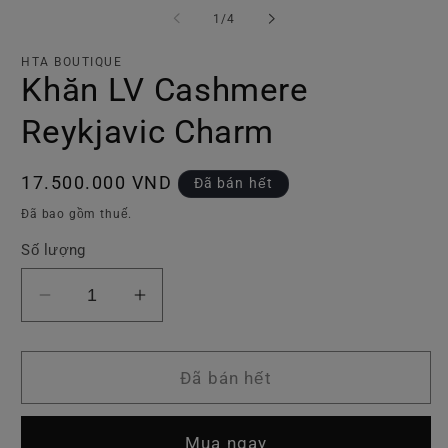
tiện
ti
trong
1
/
4
1
2
số
trong
tr
hộp
h
HTA BOUTIQUE
tương
t
Khăn LV Cashmere
tác
tá
Reykjavic Charm
Giá
17.500.000 VND
Đã bán hết
thông
Đã bao gồm thuế.
thường
Số lượng
Giảm
Tăng
số
số
lượng
lượng
của
của
Đã bán hết
Khăn
Khăn
LV
LV
Mua ngay