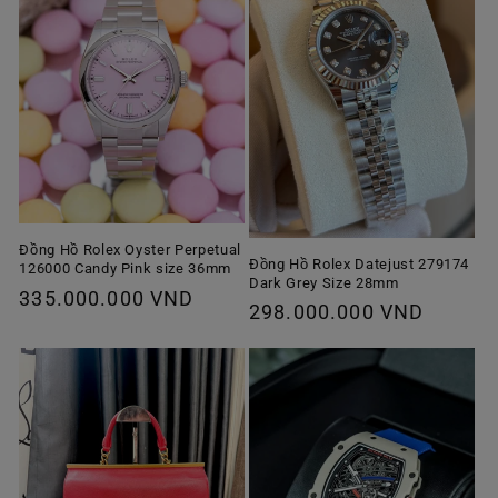
Đồng Hồ Rolex Oyster Perpetual
Đồng Hồ Rolex Datejust 279174
126000 Candy Pink size 36mm
Dark Grey Size 28mm
Giá
335.000.000 VND
Giá
298.000.000 VND
thông
thông
thường
thường