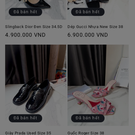
Đã bán hết
Đã bán hết
Slingback Dior Đen Size 34.5D
Dép Gucci Nhựa New Size 38
Giá
4.900.000 VND
Giá
6.900.000 VND
thông
thông
thường
thường
Đã bán hết
Đã bán hết
Giày Prada Used Size 35
Guốc Roger Size 38