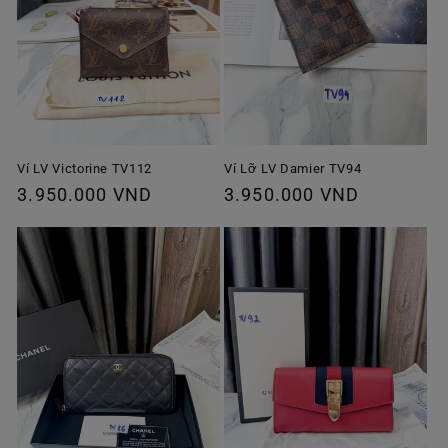
Ví Lỡ LV Damier TV94
Ví LV Victorine TV112
Giá
3.950.000 VND
Giá
3.950.000 VND
thông
thông
thường
thường