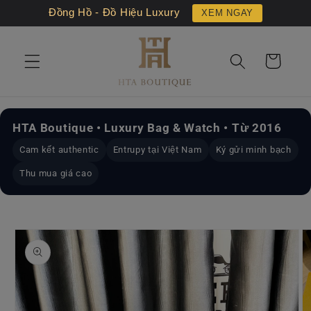
Chuyển
Đồng Hồ - Đồ Hiệu Luxury
XEM NGAY
đến nội
dung
Giỏ
hàng
HTA Boutique • Luxury Bag & Watch • Từ 2016
Cam kết authentic
Entrupy tại Việt Nam
Ký gửi minh bạch
Thu mua giá cao
Chuyển
đến
thông
tin sản
phẩm