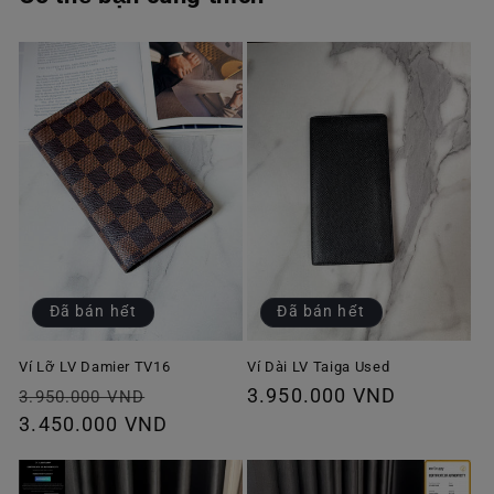
Đã bán hết
Đã bán hết
Ví Lỡ LV Damier TV16
Ví Dài LV Taiga Used
Giá
Giá
Giá
3.950.000 VND
3.950.000 VND
thông
3.450.000 VND
ưu
thông
thường
đãi
thường