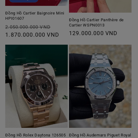
Đồng Hồ Cartier Baignoire Mini
HPI01607
Đồng Hồ Cartier Panthère de
Cartier WSPN0013
Giá
Giá
2.050.000.000 VND
Giá
129.000.000 VND
thông
1.870.000.000 VND
ưu
thông
thường
đãi
thường
Đồng Hồ Rolex Daytona 126505
Đồng Hồ Audemars Piguet Royal