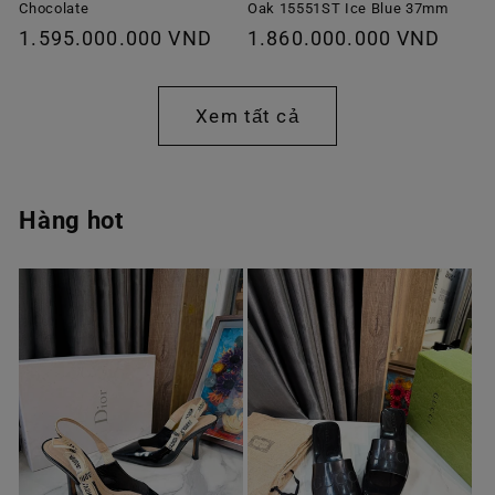
Chocolate
Oak 15551ST Ice Blue 37mm
Giá
1.595.000.000 VND
Giá
1.860.000.000 VND
thông
thông
thường
thường
Xem tất cả
Hàng hot