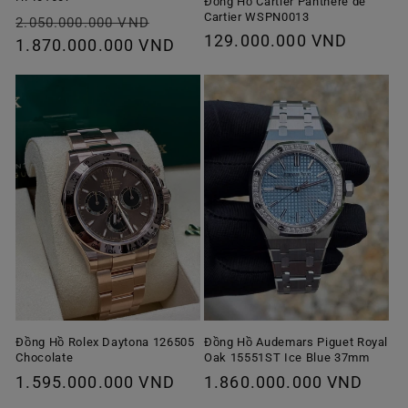
Đồng Hồ Cartier Panthère de
Cartier WSPN0013
Giá
Giá
2.050.000.000 VND
Giá
129.000.000 VND
thông
1.870.000.000 VND
ưu
thông
thường
đãi
thường
Đồng Hồ Rolex Daytona 126505
Đồng Hồ Audemars Piguet Royal
Chocolate
Oak 15551ST Ice Blue 37mm
Giá
1.595.000.000 VND
Giá
1.860.000.000 VND
thông
thông