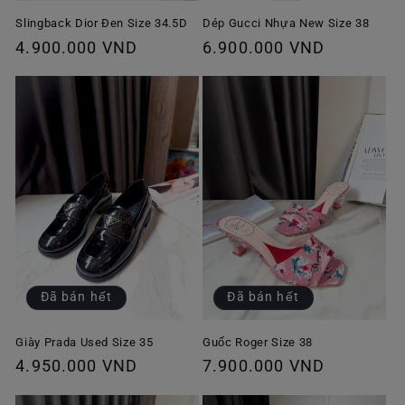
Slingback Dior Đen Size 34.5D
Dép Gucci Nhựa New Size 38
Giá
4.900.000 VND
Giá
6.900.000 VND
thông
thông
thường
thường
Đã bán hết
Đã bán hết
Giày Prada Used Size 35
Guốc Roger Size 38
Giá
4.950.000 VND
Giá
7.900.000 VND
thông
thông