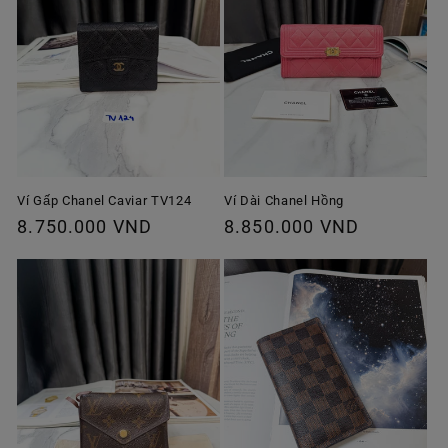
Ví Gấp Chanel Caviar TV124
Ví Dài Chanel Hồng
Giá
8.750.000 VND
Giá
8.850.000 VND
thông
thông
thường
thường