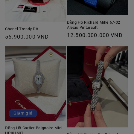
Đồng Hồ Richard Mille 67-02
Alexis Pinturault
Chanel Trendy Đỏ
Giá
12.500.000.000 VND
Giá
56.900.000 VND
thông
thông
thường
thường
Giảm giá
Đồng Hồ Cartier Baignoire Mini
HPI01607