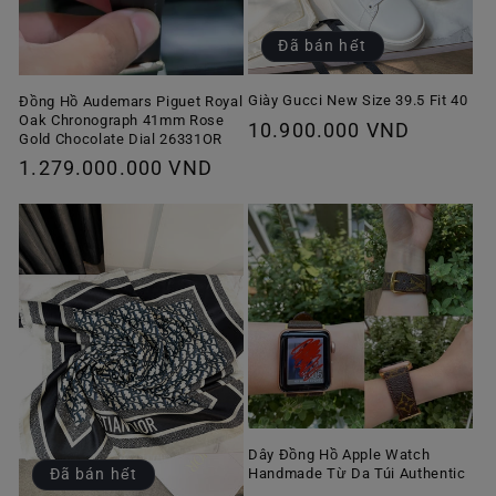
Đã bán hết
Giày Gucci New Size 39.5 Fit 40
Đồng Hồ Audemars Piguet Royal
Oak Chronograph 41mm Rose
Giá
10.900.000 VND
Gold Chocolate Dial 26331OR
thông
Giá
1.279.000.000 VND
thường
thông
thường
Dây Đồng Hồ Apple Watch
Handmade Từ Da Túi Authentic
Đã bán hết