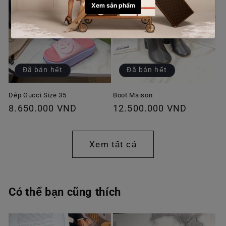
Đã bán hết
Đã bán hết
Dép Gucci Size 35
Boot Maison
Giá
8.650.000 VND
Giá
12.500.000 VND
thông
thông
thường
thường
Xem tất cả
Có thể bạn cũng thích