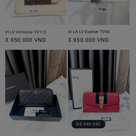
Ví Lỡ LV Damier TV94
Ví LV Victorine TV112
Giá
3.950.000 VND
Giá
3.950.000 VND
thông
thông
thường
thường
Đã bán hết