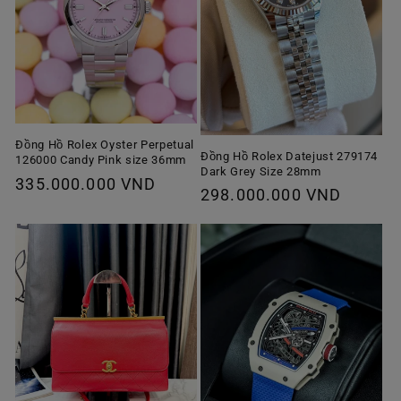
Đồng Hồ Rolex Oyster Perpetual
Đồng Hồ Rolex Datejust 279174
126000 Candy Pink size 36mm
Dark Grey Size 28mm
Giá
335.000.000 VND
Giá
298.000.000 VND
thông
thông
thường
thường