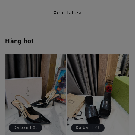
thường
thường
Xem tất cả
Hàng hot
Đã bán hết
Đã bán hết