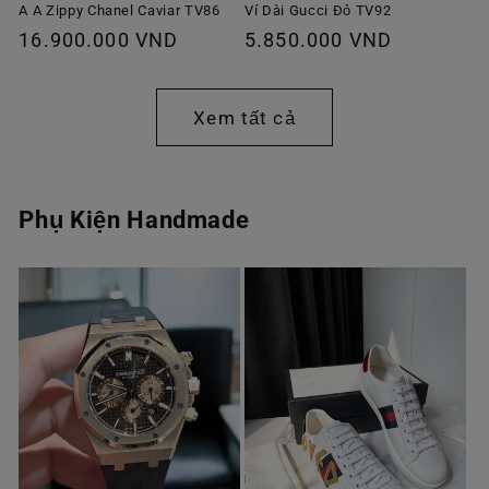
A A Zippy Chanel Caviar TV86
Ví Dài Gucci Đỏ TV92
Giá
16.900.000 VND
Giá
5.850.000 VND
thông
thông
thường
thường
Xem tất cả
Phụ Kiện Handmade