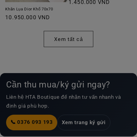
Giá
1.450.000 VND
thông
Khăn Lụa Dior Khổ 70x70
Giá
10.950.000 VND
thường
thông
thường
Xem tất cả
Cần thu mua/ký gửi ngay?
Liên hệ HTA Boutique để nhận tư vấn nhanh và
định giá phù hợp.
📞 0376 093 193
Xem trang ký gửi