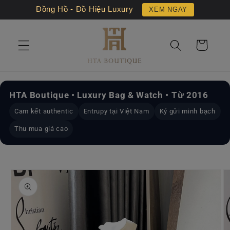
Chuyển
Đồng Hồ - Đồ Hiệu Luxury
XEM NGAY
đến nội
dung
Giỏ
hàng
HTA Boutique • Luxury Bag & Watch • Từ 2016
Cam kết authentic
Entrupy tại Việt Nam
Ký gửi minh bạch
Thu mua giá cao
Chuyển
đến
thông
tin sản
phẩm