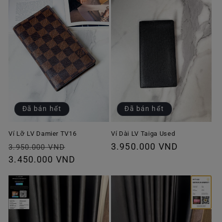
Đã bán hết
Đã bán hết
Ví Lỡ LV Damier TV16
Ví Dài LV Taiga Used
Giá
Giá
Giá
3.950.000 VND
3.950.000 VND
thông
3.450.000 VND
ưu
thông
thường
đãi
thường