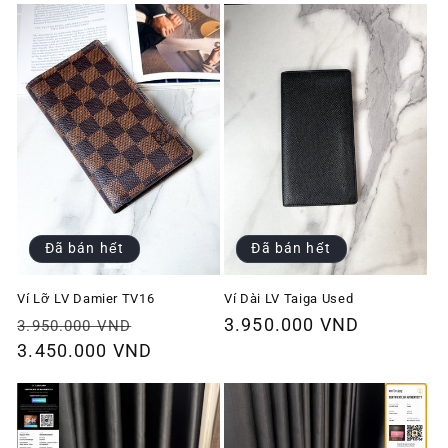
Đã bán hết
Đã bán hết
Ví Lỡ LV Damier TV16
Ví Dài LV Taiga Used
Giá
Giá
Giá
3.950.000 VND
3.950.000 VND
thông
3.450.000 VND
ưu
thông
thường
đãi
thường