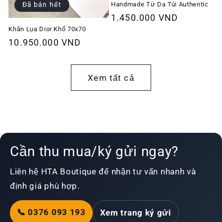
Handmade Từ Da Túi Authentic
Đã bán hết
Giá
1.450.000 VND
thông
Khăn Lụa Dior Khổ 70x70
Giá
10.950.000 VND
thường
thông
thường
Xem tất cả
Cần thu mua/ký gửi ngay?
Liên hệ HTA Boutique để nhận tư vấn nhanh và
định giá phù hợp.
📞 0376 093 193
Xem trang ký gửi