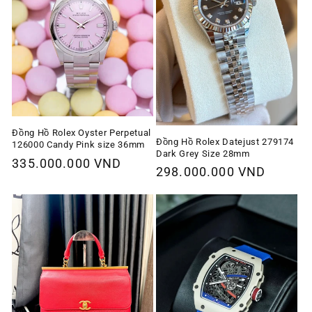
Đồng Hồ Rolex Oyster Perpetual
Đồng Hồ Rolex Datejust 279174
126000 Candy Pink size 36mm
Dark Grey Size 28mm
Giá
335.000.000 VND
Giá
298.000.000 VND
thông
thông
thường
thường