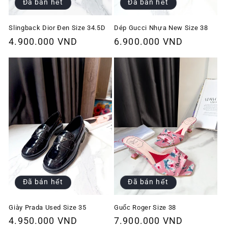
Đã bán hết
Đã bán hết
Slingback Dior Đen Size 34.5D
Dép Gucci Nhựa New Size 38
Giá
4.900.000 VND
Giá
6.900.000 VND
thông
thông
thường
thường
Đã bán hết
Đã bán hết
Giày Prada Used Size 35
Guốc Roger Size 38
Giá
4.950.000 VND
Giá
7.900.000 VND