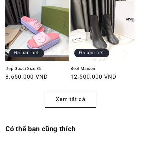
Đã bán hết
Đã bán hết
Dép Gucci Size 35
Boot Maison
Giá
8.650.000 VND
Giá
12.500.000 VND
thông
thông
thường
thường
Xem tất cả
Có thể bạn cũng thích