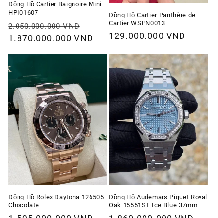
Đồng Hồ Cartier Baignoire Mini
HPI01607
Đồng Hồ Cartier Panthère de
Cartier WSPN0013
Giá
Giá
2.050.000.000 VND
Giá
129.000.000 VND
thông
1.870.000.000 VND
ưu
thông
thường
đãi
thường
Đồng Hồ Rolex Daytona 126505
Đồng Hồ Audemars Piguet Royal
Chocolate
Oak 15551ST Ice Blue 37mm