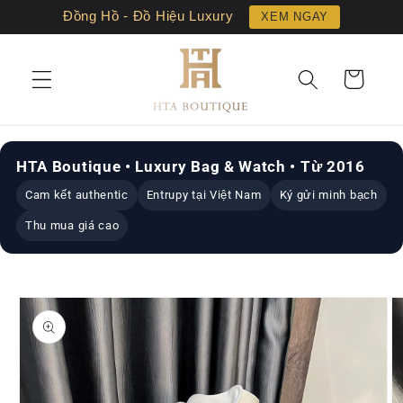
Chuyển
Đồng Hồ - Đồ Hiệu Luxury
XEM NGAY
đến nội
dung
Giỏ
hàng
HTA Boutique • Luxury Bag & Watch • Từ 2016
Cam kết authentic
Entrupy tại Việt Nam
Ký gửi minh bạch
Thu mua giá cao
Chuyển
đến
thông
tin sản
phẩm