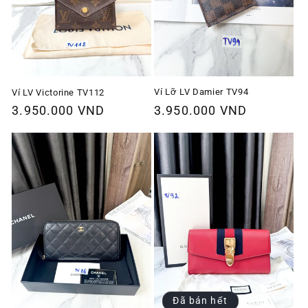
Ví Lỡ LV Damier TV94
Ví LV Victorine TV112
Giá
3.950.000 VND
Giá
3.950.000 VND
thông
thông
thường
thường
Đã bán hết