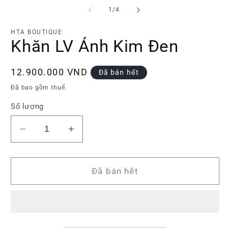
phương
p
tiện
ti
trong
1
/
4
1
2
số
trong
tr
hộp
h
HTA BOUTIQUE
tương
t
Khăn LV Ánh Kim Đen
tác
tá
Giá
12.900.000 VND
Đã bán hết
thông
Đã bao gồm thuế.
thường
Số lượng
Giảm
Tăng
số
số
lượng
lượng
của
của
Đã bán hết
Khăn
Khăn
LV
LV
Ánh
Ánh
Kim
Kim