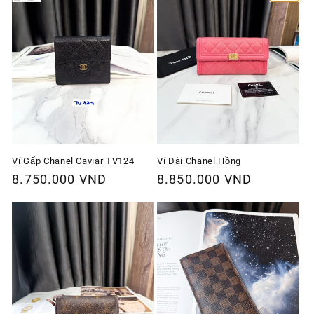
Ví Gấp Chanel Caviar TV124
Ví Dài Chanel Hồng
Giá
8.750.000 VND
Giá
8.850.000 VND
thông
thông
thường
thường