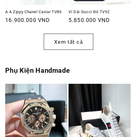
A A Zippy Chanel Caviar TV86
Ví Dài Gucci Đỏ TV92
Giá
16.900.000 VND
Giá
5.850.000 VND
thông
thông
thường
thường
Xem tất cả
Phụ Kiện Handmade