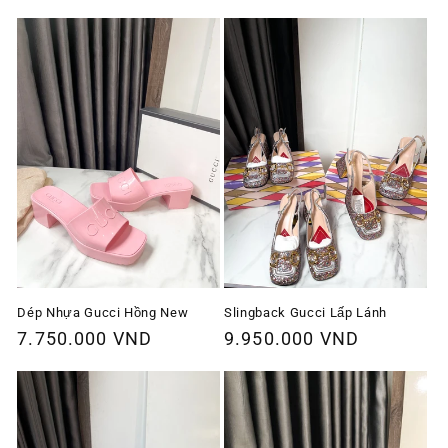
thông
thông
thường
thường
Dép Nhựa Gucci Hồng New
Slingback Gucci Lấp Lánh
Giá
7.750.000 VND
Giá
9.950.000 VND
thông
thông
thường
thường