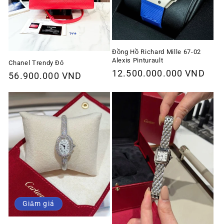
Đồng Hồ Richard Mille 67-02
Alexis Pinturault
Chanel Trendy Đỏ
Giá
12.500.000.000 VND
Giá
56.900.000 VND
thông
thông
thường
thường
Giảm giá