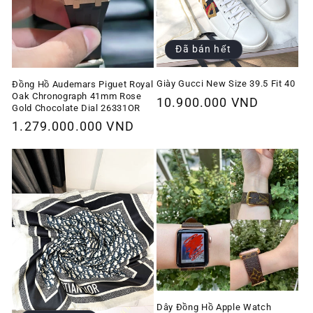
Đã bán hết
Giày Gucci New Size 39.5 Fit 40
Đồng Hồ Audemars Piguet Royal
Oak Chronograph 41mm Rose
Giá
10.900.000 VND
Gold Chocolate Dial 26331OR
thông
Giá
1.279.000.000 VND
thường
thông
thường
Dây Đồng Hồ Apple Watch