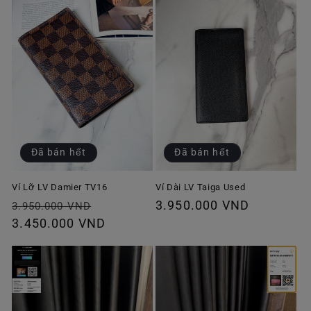
Đã bán hết
Đã bán hết
Ví Lỡ LV Damier TV16
Ví Dài LV Taiga Used
Giá
Giá
Giá
3.950.000 VND
3.950.000 VND
thông
3.450.000 VND
ưu
thông
thường
đãi
thường