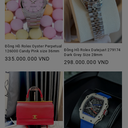
Đồng Hồ Rolex Oyster Perpetual
Đồng Hồ Rolex Datejust 279174
126000 Candy Pink size 36mm
Dark Grey Size 28mm
Giá
335.000.000 VND
Giá
298.000.000 VND
thông
thông
thường
thường