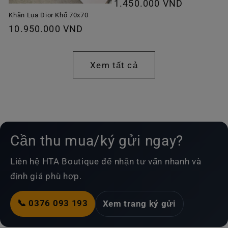
Giá
1.450.000 VND
thông
Khăn Lụa Dior Khổ 70x70
Giá
10.950.000 VND
thường
thông
thường
Xem tất cả
Cần thu mua/ký gửi ngay?
Liên hệ HTA Boutique để nhận tư vấn nhanh và
định giá phù hợp.
📞 0376 093 193
Xem trang ký gửi