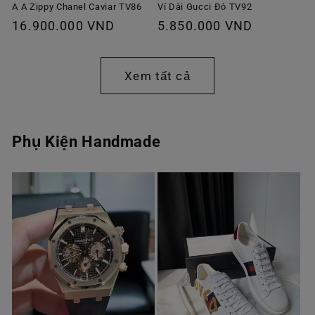
A A Zippy Chanel Caviar TV86
Ví Dài Gucci Đỏ TV92
Giá
16.900.000 VND
Giá
5.850.000 VND
thông
thông
thường
thường
Xem tất cả
Phụ Kiện Handmade