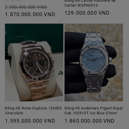
Đồng Hồ Cartier Panthère de
Cartier WSPN0013
Giá
Giá
2.050.000.000 VND
Giá
129.000.000 VND
thông
1.870.000.000 VND
ưu
thông
thường
đãi
thường
Đồng Hồ Rolex Daytona 126505
Đồng Hồ Audemars Piguet Royal
Chocolate
Oak 15551ST Ice Blue 37mm
Giá
1.595.000.000 VND
Giá
1.860.000.000 VND
thông
thông