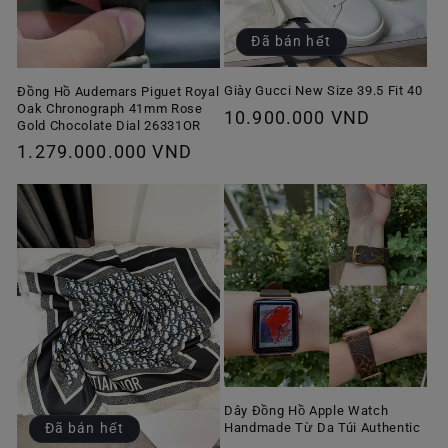
Đã bán hết
Giày Gucci New Size 39.5 Fit 40
Đồng Hồ Audemars Piguet Royal
Oak Chronograph 41mm Rose
Giá
10.900.000 VND
Gold Chocolate Dial 26331OR
thông
Giá
1.279.000.000 VND
thường
thông
thường
Dây Đồng Hồ Apple Watch
Handmade Từ Da Túi Authentic
Đã bán hết