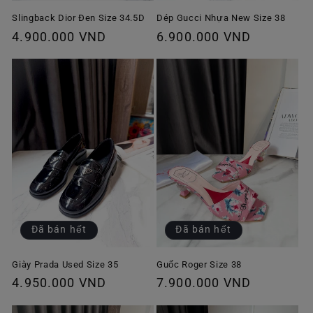
Slingback Dior Đen Size 34.5D
Dép Gucci Nhựa New Size 38
Giá
4.900.000 VND
Giá
6.900.000 VND
thông
thông
thường
thường
Đã bán hết
Đã bán hết
Giày Prada Used Size 35
Guốc Roger Size 38
Giá
4.950.000 VND
Giá
7.900.000 VND
thông
thông