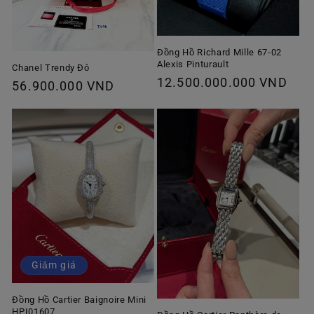
Đồng Hồ Richard Mille 67-02
Alexis Pinturault
Chanel Trendy Đỏ
Giá
12.500.000.000 VND
Giá
56.900.000 VND
thông
thông
thường
thường
Giảm giá
Đồng Hồ Cartier Baignoire Mini
HPI01607