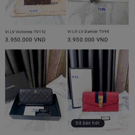
Ví Lỡ LV Damier TV94
Ví LV Victorine TV112
Giá
3.950.000 VND
Giá
3.950.000 VND
thông
thông
thường
thường
Đã bán hết