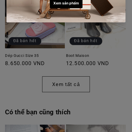
Đã bán hết
Đã bán hết
Dép Gucci Size 35
Boot Maison
Giá
8.650.000 VND
Giá
12.500.000 VND
thông
thông
thường
thường
Xem tất cả
Có thể bạn cũng thích