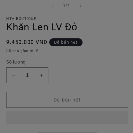
phương
p
tiện
ti
trong
1
/
4
1
2
số
trong
tr
hộp
h
HTA BOUTIQUE
tương
t
Khăn Len LV Đỏ
tác
tá
Giá
9.450.000 VND
Đã bán hết
thông
Đã bao gồm thuế.
thường
Số lượng
Giảm
Tăng
số
số
lượng
lượng
của
của
Đã bán hết
Khăn
Khăn
Len
Len
LV
LV
Đỏ
Đỏ