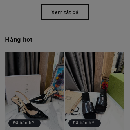
thường
thường
Xem tất cả
Hàng hot
Đã bán hết
Đã bán hết