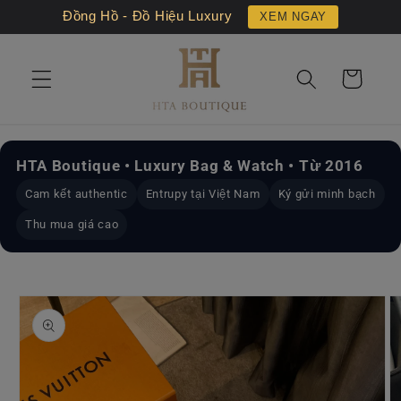
Chuyển
Đồng Hồ - Đồ Hiệu Luxury
XEM NGAY
đến nội
dung
Giỏ
hàng
HTA Boutique • Luxury Bag & Watch • Từ 2016
Cam kết authentic
Entrupy tại Việt Nam
Ký gửi minh bạch
Thu mua giá cao
Chuyển
đến
thông
tin sản
phẩm