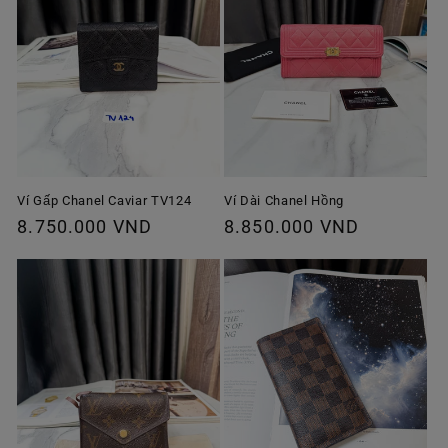
Ví Gấp Chanel Caviar TV124
Ví Dài Chanel Hồng
Giá
8.750.000 VND
Giá
8.850.000 VND
thông
thông
thường
thường