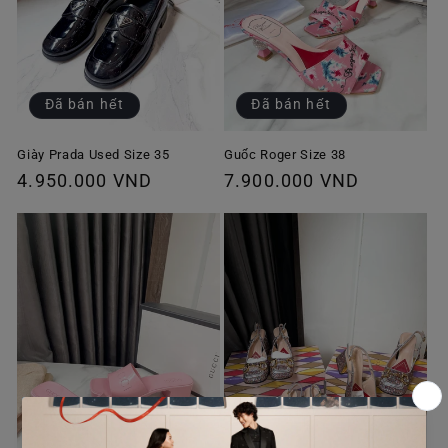
Đã bán hết
Đã bán hết
Giày Prada Used Size 35
Guốc Roger Size 38
Giá
4.950.000 VND
Giá
7.900.000 VND
thông
thông
thường
thường