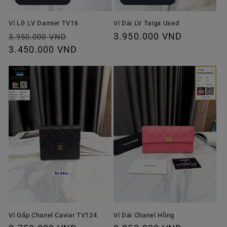
Ví Lỡ LV Damier TV16
Ví Dài LV Taiga Used
Giá
Giá
Giá
3.950.000 VND
3.950.000 VND
thông
3.450.000 VND
ưu
thông
thường
đãi
thường
Ví Gấp Chanel Caviar TV124
Ví Dài Chanel Hồng