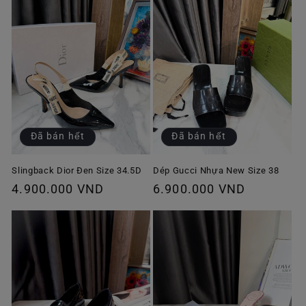
Đã bán hết
Đã bán hết
Slingback Dior Đen Size 34.5D
Dép Gucci Nhựa New Size 38
Giá
4.900.000 VND
Giá
6.900.000 VND
thông
thông
thường
thường