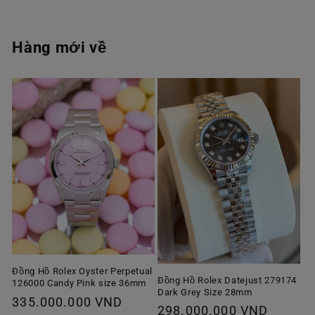
Hàng mới về
Đồng Hồ Rolex Oyster Perpetual
Đồng Hồ Rolex Datejust 279174
126000 Candy Pink size 36mm
Dark Grey Size 28mm
Giá
335.000.000 VND
Giá
298.000.000 VND