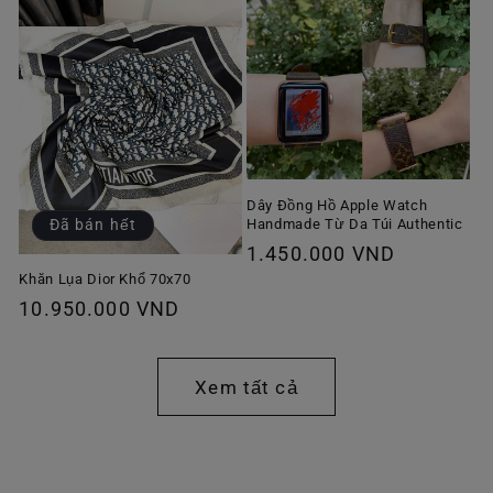
Dây Đồng Hồ Apple Watch
Handmade Từ Da Túi Authentic
Đã bán hết
Giá
1.450.000 VND
thông
Khăn Lụa Dior Khổ 70x70
Giá
10.950.000 VND
thường
thông
thường
Xem tất cả