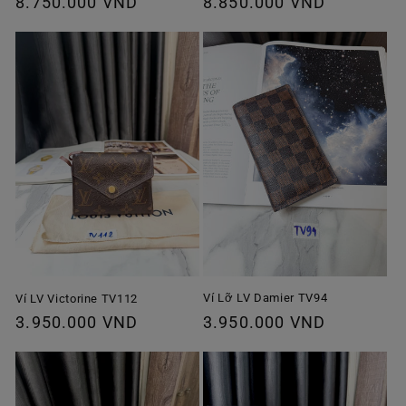
Giá
8.750.000 VND
Giá
8.850.000 VND
thông
thông
thường
thường
Ví Lỡ LV Damier TV94
Ví LV Victorine TV112
Giá
3.950.000 VND
Giá
3.950.000 VND
thông
thông
thường
thường