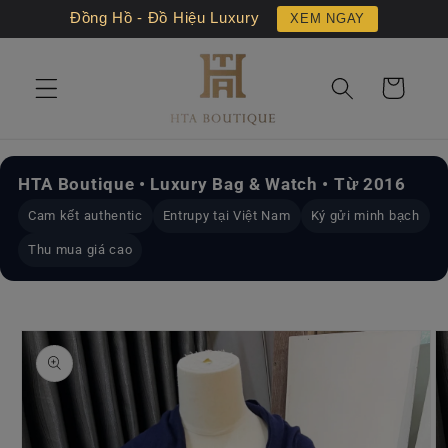
Chuyển
Đồng Hồ - Đồ Hiệu Luxury
XEM NGAY
đến nội
dung
Giỏ
hàng
HTA Boutique • Luxury Bag & Watch • Từ 2016
Cam kết authentic
Entrupy tại Việt Nam
Ký gửi minh bạch
Thu mua giá cao
Chuyển
đến
thông
tin sản
phẩm