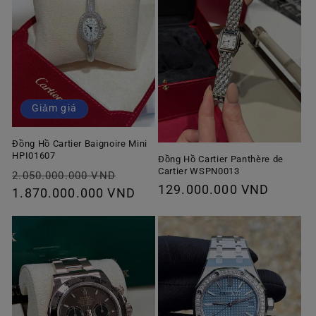
Giảm giá
Đồng Hồ Cartier Baignoire Mini
HPI01607
Đồng Hồ Cartier Panthère de
Cartier WSPN0013
Giá
Giá
2.050.000.000 VND
Giá
129.000.000 VND
thông
1.870.000.000 VND
ưu
thông
thường
đãi
thường