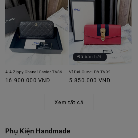
Đã bán hết
A A Zippy Chanel Caviar TV86
Ví Dài Gucci Đỏ TV92
Giá
16.900.000 VND
Giá
5.850.000 VND
thông
thông
thường
thường
Xem tất cả
Phụ Kiện Handmade