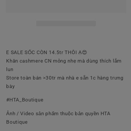
Chanel
Chanel
Cashmere
Cashmere
Xanh
Xanh
E SALE SỐC CÒN 14.5tr THÔI Ạ😍
Khăn cashmere CN mỏng nhẹ mà dùng thích lắm
lun
Store toàn bán >30tr mà nhà e sẵn 1c hàng trưng
bày
#HTA_Boutique
Ảnh / Video sản phẩm thuộc bản quyền HTA
Boutique