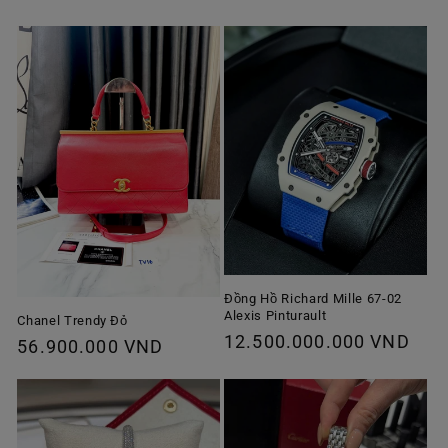
thông
thông
thường
thường
Đồng Hồ Richard Mille 67-02
Alexis Pinturault
Chanel Trendy Đỏ
Giá
12.500.000.000 VND
Giá
56.900.000 VND
thông
thông
thường
thường