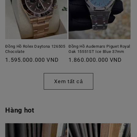
Đồng Hồ Rolex Daytona 126505
Đồng Hồ Audemars Piguet Royal
Chocolate
Oak 15551ST Ice Blue 37mm
Giá
1.595.000.000 VND
Giá
1.860.000.000 VND
thông
thông
thường
thường
Xem tất cả
Hàng hot