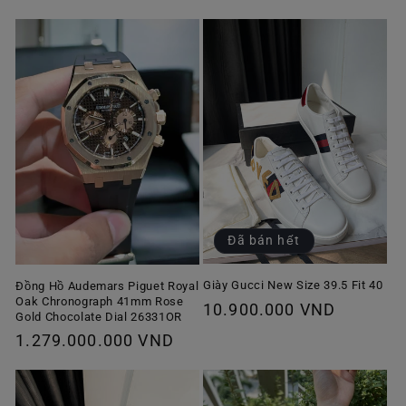
Đã bán hết
Giày Gucci New Size 39.5 Fit 40
Đồng Hồ Audemars Piguet Royal
Oak Chronograph 41mm Rose
Giá
10.900.000 VND
Gold Chocolate Dial 26331OR
thông
Giá
1.279.000.000 VND
thường
thông
thường