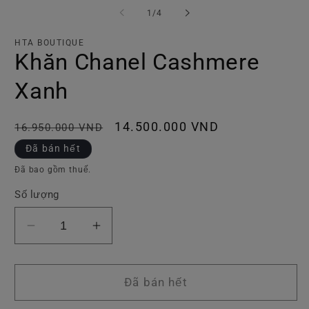
phương
p
tiện
ti
trong
1
/
4
1
2
số
trong
tr
hộp
h
HTA BOUTIQUE
tương
t
Khăn Chanel Cashmere
tác
tá
Xanh
Giá
Giá
14.500.000 VND
16.950.000 VND
thông
ưu
Đã bán hết
thường
đãi
Đã bao gồm thuế.
Số lượng
Giảm
Tăng
số
số
lượng
lượng
của
của
Đã bán hết
Khăn
Khăn