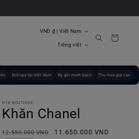
Q
VND ₫ | Việt Nam
Giỏ
u
N
hàng
Tiếng việt
ố
g
c
ô
g
n
tic
Entrupy tại Việt Nam
Ký gửi minh bạch
Thu mua giá cao
i
n
a
g
/
HTA BOUTIQUE
ữ
Khăn Chanel
k
h
Giá
Giá
11.650.000 VND
12.550.000 VND
u