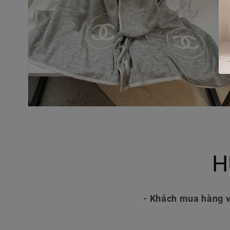
Mở
phương
tiện
4
trong
hộp
H
tương
tác
- Khách mua hàng v