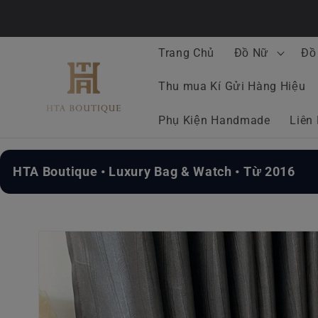
Chuyển
đến nội
dung
Trang Chủ
Đồ Nữ
Đồ
Thu mua Kí Gửi Hàng Hiệu
Phụ Kiện Handmade
Liên
HTA Boutique • Luxury Bag & Watch • Từ 2016
Chuyển
đến
thông
tin sản
phẩm