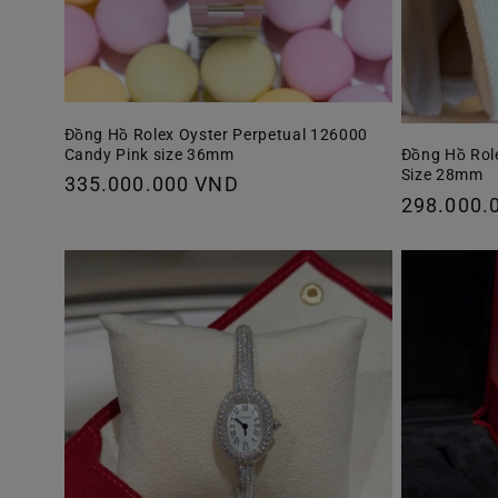
Đồng Hồ Rolex Oyster Perpetual 126000
Candy Pink size 36mm
Đồng Hồ Rol
Size 28mm
Giá
335.000.000 VND
Giá
298.000.
thông
thông
thường
thường