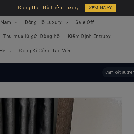
Đồng Hồ - Đồ Hiệu Luxury
XEM NGAY
 Nam
Đồng Hồ Luxury
Sale Off
Thu mua Kí gửi Đồng hồ
Kiểm Định Entrupy
 Hệ
Đăng Kí Cộng Tác Viên
Cam kết authen