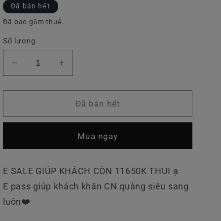
thông
ưu
Đã bán hết
v
thường
đãi
Đã bao gồm thuế.
ự
c
Số lượng
Giảm
Tăng
số
số
lượng
lượng
của
của
Đã bán hết
Khăn
Khăn
Chanel
Chanel
Mua ngay
E SALE GIÚP KHÁCH CÒN 11650K THUI ạ
E pass giúp khách khăn CN quàng siêu sang
luôn❤️