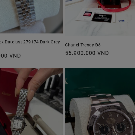
ex Datejust 279174 Dark Grey
Chanel Trendy Đỏ
Giá
56.900.000 VND
000 VND
thông
thường