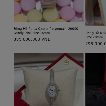
Đồng Hồ Rolex Oyster Perpetual 126000
Candy Pink size 36mm
Đồng Hồ Rol
Size 28mm
Giá
335.000.000 VND
Giá
298.000.
thông
thông
thường
thường