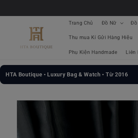
Chuyển
đến nội
dung
Trang Chủ
Đồ Nữ
Đồ
Thu mua Kí Gửi Hàng Hiệu
Phụ Kiện Handmade
Liên
HTA Boutique • Luxury Bag & Watch • Từ 2016
Chuyển
đến
thông
tin sản
phẩm