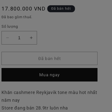
v
Giá
17.800.000 VND
Đã bán hết
ự
thông
Đã bao gồm thuế.
c
thường
Số lượng
Giảm
Tăng
số
số
lượng
lượng
của
của
Đã bán hết
Khăn
Khăn
Cashmere
Cashmere
Mua ngay
Reykjavik
Reykjavik
Khăn cashmere Reykjavik tone màu hot nhất
năm nay
Store đang bán 28.9tr luôn nha