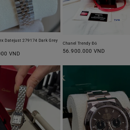
ex Datejust 279174 Dark Grey
Chanel Trendy Đỏ
Giá
56.900.000 VND
000 VND
thông
thường