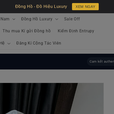
Đồng Hồ - Đồ Hiệu Luxury
XEM NGAY
 Nam
Đồng Hồ Luxury
Sale Off
Thu mua Kí gửi Đồng hồ
Kiểm Định Entrupy
 Hệ
Đăng Kí Cộng Tác Viên
Cam kết authen