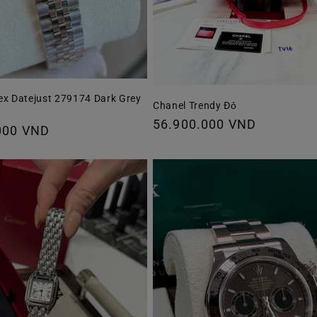
ex Datejust 279174 Dark Grey
Chanel Trendy Đỏ
Giá
56.900.000 VND
000 VND
thông
thường