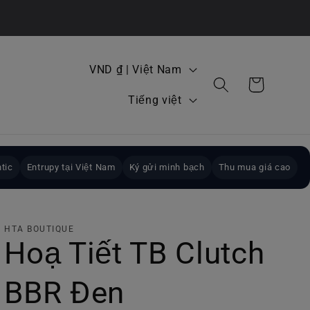
Q
VND ₫ | Việt Nam
Giỏ
u
N
hàng
Tiếng việt
ố
g
c
ô
g
n
tic
Entrupy tại Việt Nam
Ký gửi minh bạch
Thu mua giá cao
i
n
a
g
/
HTA BOUTIQUE
ữ
Hoạ Tiết TB Clutch
k
h
BBR Đen
u