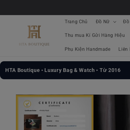
Chuyển
đến nội
dung
Trang Chủ
Đồ Nữ
Đồ
Thu mua Kí Gửi Hàng Hiệu
Phụ Kiện Handmade
Liên
HTA Boutique • Luxury Bag & Watch • Từ 2016
Chuyển
đến
thông
tin sản
phẩm