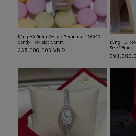
Đồng Hồ Rolex Oyster Perpetual 126000
Candy Pink size 36mm
Đồng Hồ Rol
Size 28mm
Giá
335.000.000 VND
Giá
298.000.
thông
thông
thường
thường