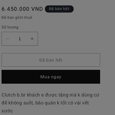
v
Giá
6.450.000 VND
Đã bán hết
ự
thông
Đã bao gồm thuế.
c
thường
Số lượng
Giảm
Tăng
số
số
lượng
lượng
của
của
Đã bán hết
Hoạ
Hoạ
Tiết
Tiết
Mua ngay
TB
TB
Clutch
Clutch
BBR
BBR
Clutch b.br khách e được tặng mà k dùng cứ
Đen
Đen
để không suốt, bảo quản k tốt có vài vết
xước