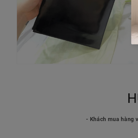
Mở
phương
tiện
4
trong
hộp
H
tương
tác
- Khách mua hàng v