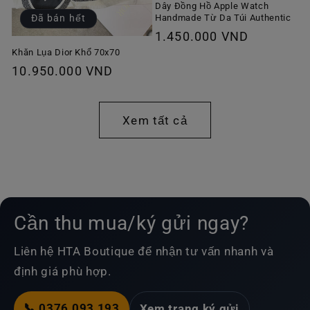
Dây Đồng Hồ Apple Watch
Handmade Từ Da Túi Authentic
Đã bán hết
Giá
1.450.000 VND
thông
Khăn Lụa Dior Khổ 70x70
Giá
10.950.000 VND
thường
thông
thường
Xem tất cả
Cần thu mua/ký gửi ngay?
Liên hệ HTA Boutique để nhận tư vấn nhanh và
định giá phù hợp.
📞 0376 093 193
Xem trang ký gửi