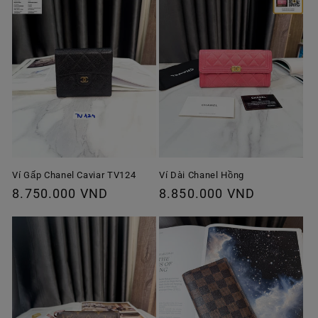
Ví Gấp Chanel Caviar TV124
Ví Dài Chanel Hồng
Giá
8.750.000 VND
Giá
8.850.000 VND
thông
thông
thường
thường