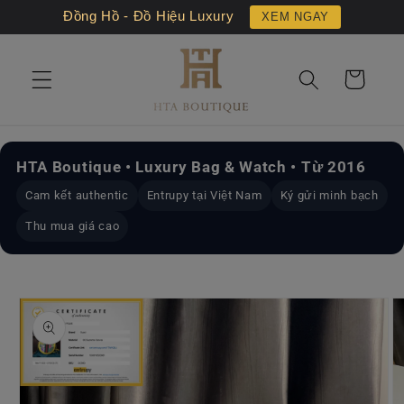
Chuyển
Đồng Hồ - Đồ Hiệu Luxury
XEM NGAY
đến nội
dung
Giỏ
hàng
HTA Boutique • Luxury Bag & Watch • Từ 2016
Cam kết authentic
Entrupy tại Việt Nam
Ký gửi minh bạch
Thu mua giá cao
Chuyển
đến
thông
tin sản
phẩm