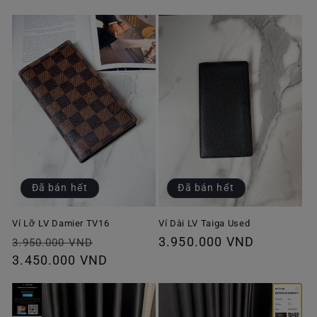
Đã bán hết
Đã bán hết
Ví Lỡ LV Damier TV16
Ví Dài LV Taiga Used
Giá
Giá
Giá
3.950.000 VND
3.950.000 VND
thông
3.450.000 VND
ưu
thông
thường
đãi
thường