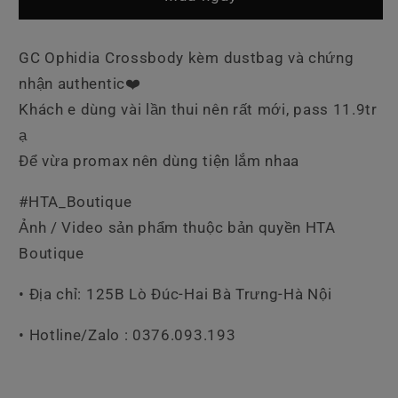
Crossbody
Crossbody
Vàng
Vàng
GC Ophidia Crossbody kèm dustbag và chứng
nhận authentic❤️
Khách e dùng vài lần thui nên rất mới, pass 11.9tr
ạ
Để vừa promax nên dùng tiện lắm nhaa
#HTA_Boutique
Ảnh / Video sản phẩm thuộc bản quyền HTA
Boutique
• Địa chỉ: 125B Lò Đúc-Hai Bà Trưng-Hà Nội
• Hotline/Zalo : 0376.093.193