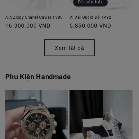
Đã bán hết
A A Zippy Chanel Caviar TV86
Ví Dài Gucci Đỏ TV92
Giá
16.900.000 VND
Giá
5.850.000 VND
thông
thông
thường
thường
Xem tất cả
Phụ Kiện Handmade