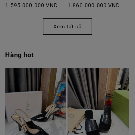
Giá
1.595.000.000 VND
Giá
1.860.000.000 VND
thông
thông
thường
thường
Xem tất cả
Hàng hot