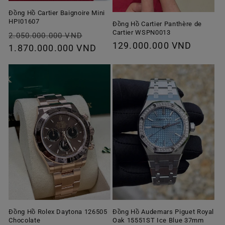
Đồng Hồ Cartier Baignoire Mini
HPI01607
Đồng Hồ Cartier Panthère de
Cartier WSPN0013
Giá
Giá
2.050.000.000 VND
Giá
129.000.000 VND
thông
1.870.000.000 VND
ưu
thông
thường
đãi
thường
Đồng Hồ Rolex Daytona 126505
Đồng Hồ Audemars Piguet Royal
Chocolate
Oak 15551ST Ice Blue 37mm