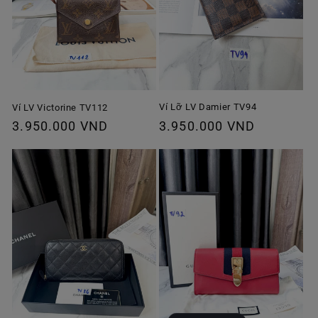
Ví Lỡ LV Damier TV94
Ví LV Victorine TV112
Giá
3.950.000 VND
Giá
3.950.000 VND
thông
thông
thường
thường