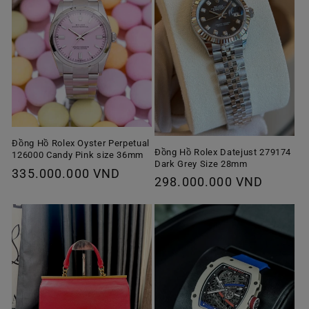
Đồng Hồ Rolex Oyster Perpetual
Đồng Hồ Rolex Datejust 279174
126000 Candy Pink size 36mm
Dark Grey Size 28mm
Giá
335.000.000 VND
Giá
298.000.000 VND
thông
thông
thường
thường