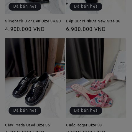
Đã bán hết
Đã bán hết
Slingback Dior Đen Size 34.5D
Dép Gucci Nhựa New Size 38
Giá
4.900.000 VND
Giá
6.900.000 VND
thông
thông
thường
thường
Đã bán hết
Đã bán hết
Giày Prada Used Size 35
Guốc Roger Size 38