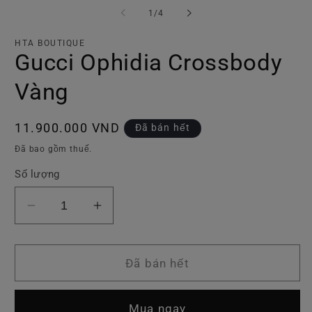
p
phương
ti
tiện
trong
1
/
4
2
1
số
tr
trong
h
hộp
HTA BOUTIQUE
t
tương
Gucci Ophidia Crossbody
tá
tác
Vàng
Giá
11.900.000 VND
Đã bán hết
thông
Đã bao gồm thuế.
thường
Số lượng
Giảm
Tăng
số
số
lượng
lượng
của
của
Đã bán hết
Gucci
Gucci
Ophidia
Ophidia
Mua ngay