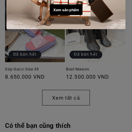
Đã bán hết
Đã bán hết
Dép Gucci Size 35
Boot Maison
Giá
8.650.000 VND
Giá
12.500.000 VND
thông
thông
thường
thường
Xem tất cả
Có thể bạn cũng thích