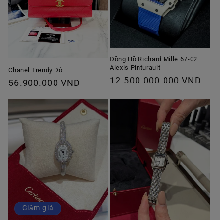
Đồng Hồ Richard Mille 67-02
Alexis Pinturault
Chanel Trendy Đỏ
Giá
12.500.000.000 VND
Giá
56.900.000 VND
thông
thông
thường
thường
Giảm giá