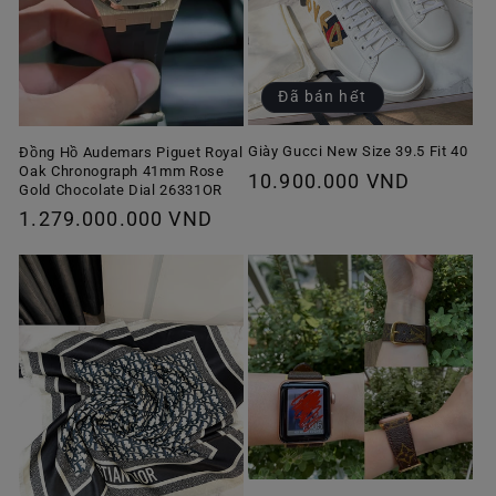
Đã bán hết
Giày Gucci New Size 39.5 Fit 40
Đồng Hồ Audemars Piguet Royal
Oak Chronograph 41mm Rose
Giá
10.900.000 VND
Gold Chocolate Dial 26331OR
thông
Giá
1.279.000.000 VND
thường
thông
thường