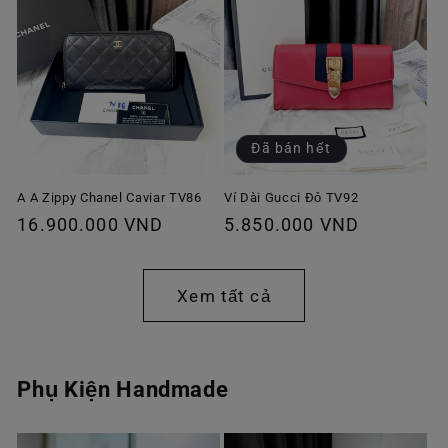
Đã bán hết
A A Zippy Chanel Caviar TV86
Ví Dài Gucci Đỏ TV92
Giá
16.900.000 VND
Giá
5.850.000 VND
thông
thông
thường
thường
Xem tất cả
Phụ Kiện Handmade