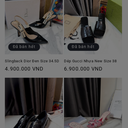
Đã bán hết
Đã bán hết
Slingback Dior Đen Size 34.5D
Dép Gucci Nhựa New Size 38
Giá
4.900.000 VND
Giá
6.900.000 VND
thông
thông
thường
thường