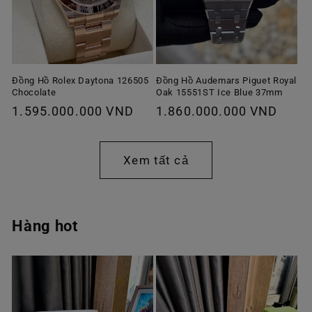
Đồng Hồ Rolex Daytona 126505
Đồng Hồ Audemars Piguet Royal
Chocolate
Oak 15551ST Ice Blue 37mm
Giá
1.595.000.000 VND
Giá
1.860.000.000 VND
thông
thông
thường
thường
Xem tất cả
Hàng hot