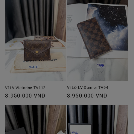
thường
thường
Ví Lỡ LV Damier TV94
Ví LV Victorine TV112
Giá
3.950.000 VND
Giá
3.950.000 VND
thông
thông
thường
thường