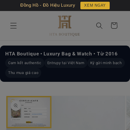
Chuyển
Đồng Hồ - Đồ Hiệu Luxury
XEM NGAY
đến nội
dung
Giỏ
hàng
HTA Boutique • Luxury Bag & Watch • Từ 2016
Cam kết authentic
Entrupy tại Việt Nam
Ký gửi minh bạch
Thu mua giá cao
Chuyển
đến
thông
tin sản
phẩm