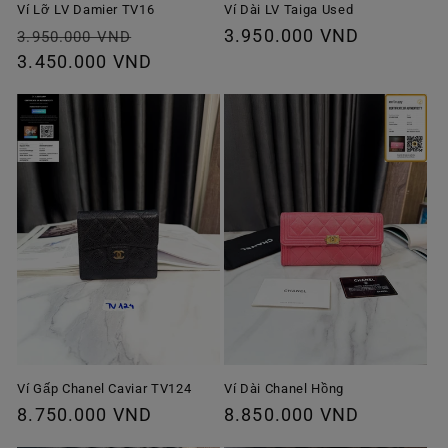
Ví Lỡ LV Damier TV16
Ví Dài LV Taiga Used
Giá
Giá
Giá
3.950.000 VND
3.950.000 VND
thông
3.450.000 VND
ưu
thông
thường
đãi
thường
Ví Gấp Chanel Caviar TV124
Ví Dài Chanel Hồng
Giá
8.750.000 VND
Giá
8.850.000 VND
thông
thông