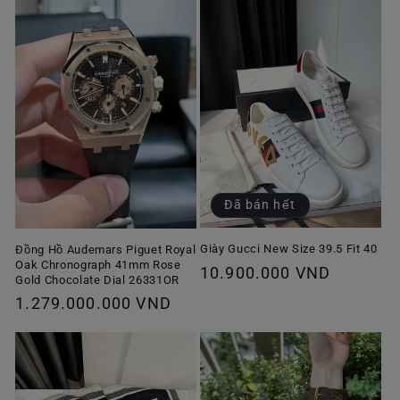
Đã bán hết
Giày Gucci New Size 39.5 Fit 40
Đồng Hồ Audemars Piguet Royal
Oak Chronograph 41mm Rose
Giá
10.900.000 VND
Gold Chocolate Dial 26331OR
thông
Giá
1.279.000.000 VND
thường
thông
thường