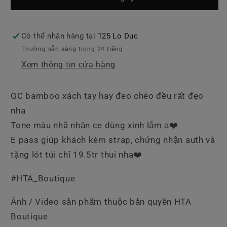
Tiết
Tiết
Hoa
Hoa
Có thể nhận hàng tại
125 Lo Duc
Thường sẵn sàng trong 24 tiếng
Xem thông tin cửa hàng
GC bamboo xách tay hay đeo chéo đều rất đẹo
nha
Tone màu nhã nhặn ce dùng xinh lắm ạ❤️
E pass giúp khách kèm strap, chứng nhận auth và
tặng lót túi chỉ 19.5tr thui nha❤️
#HTA_Boutique
Ảnh / Video sản phẩm thuộc bản quyền HTA
Boutique