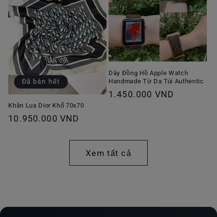
Dây Đồng Hồ Apple Watch
Handmade Từ Da Túi Authentic
Đã bán hết
Giá
1.450.000 VND
thông
Khăn Lụa Dior Khổ 70x70
Giá
10.950.000 VND
thường
thông
thường
Xem tất cả