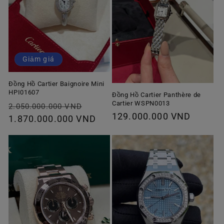
Giảm giá
Đồng Hồ Cartier Baignoire Mini
HPI01607
Đồng Hồ Cartier Panthère de
Cartier WSPN0013
Giá
Giá
2.050.000.000 VND
Giá
129.000.000 VND
thông
1.870.000.000 VND
ưu
thông
thường
đãi
thường