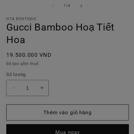
p
phương
ti
tiện
trong
1
/
4
2
1
số
tr
trong
h
hộp
HTA BOUTIQUE
t
tương
Gucci Bamboo Hoạ Tiết
tá
tác
Hoa
Giá
19.500.000 VND
thông
Đã bao gồm thuế.
thường
Số lượng
Giảm
Tăng
số
số
lượng
lượng
của
của
Thêm vào giỏ hàng
Gucci
Gucci
Bamboo
Bamboo
Mua ngay
Hoạ
Hoạ