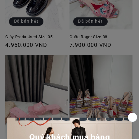
Đã bán hết
Đã bán hết
Giày Prada Used Size 35
Guốc Roger Size 38
Giá
4.950.000 VND
Giá
7.900.000 VND
thông
thông
thường
thường