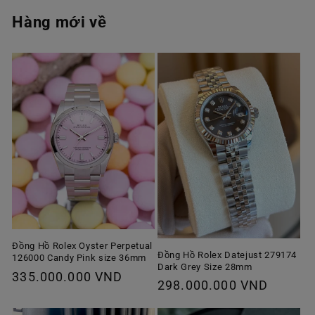
Hàng mới về
Đồng Hồ Rolex Oyster Perpetual
Đồng Hồ Rolex Datejust 279174
126000 Candy Pink size 36mm
Dark Grey Size 28mm
Giá
335.000.000 VND
Giá
298.000.000 VND
thông
thông
thường