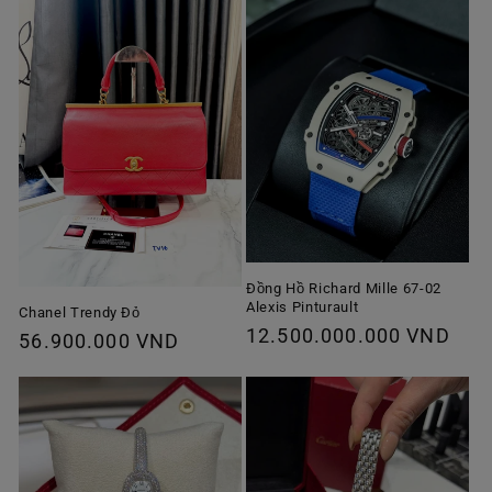
thường
Đồng Hồ Richard Mille 67-02
Alexis Pinturault
Chanel Trendy Đỏ
Giá
12.500.000.000 VND
Giá
56.900.000 VND
thông
thông
thường
thường