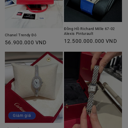
Đồng Hồ Richard Mille 67-02
Alexis Pinturault
Chanel Trendy Đỏ
Giá
12.500.000.000 VND
Giá
56.900.000 VND
thông
thông
thường
thường
Giảm giá