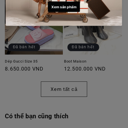
Đã bán hết
Đã bán hết
Dép Gucci Size 35
Boot Maison
Giá
8.650.000 VND
Giá
12.500.000 VND
thông
thông
thường
thường
Xem tất cả
Có thể bạn cũng thích