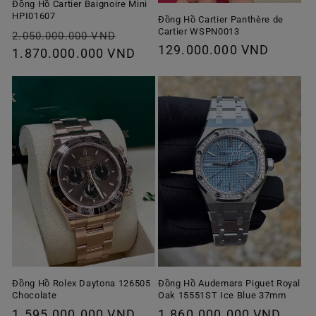
Đồng Hồ Cartier Baignoire Mini
HPI01607
Đồng Hồ Cartier Panthère de
Cartier WSPN0013
Giá
Giá
2.050.000.000 VND
Giá
129.000.000 VND
thông
1.870.000.000 VND
ưu
thông
thường
đãi
thường
Đồng Hồ Rolex Daytona 126505
Đồng Hồ Audemars Piguet Royal
Chocolate
Oak 15551ST Ice Blue 37mm
Giá
1.595.000.000 VND
Giá
1.860.000.000 VND