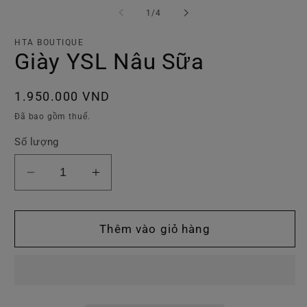
tiện
ti
trong
1
/
4
1
2
số
trong
tr
hộp
h
HTA BOUTIQUE
tương
t
Giày YSL Nâu Sữa
tác
tá
Giá
1.950.000 VND
thông
Đã bao gồm thuế.
thường
Số lượng
Giảm
Tăng
số
số
lượng
lượng
của
của
Thêm vào giỏ hàng
Giày
Giày
YSL
YSL
Nâu
Nâu
Sữa
Sữa