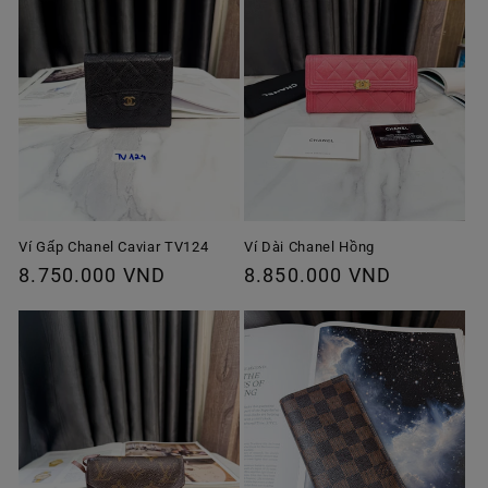
Ví Gấp Chanel Caviar TV124
Ví Dài Chanel Hồng
Giá
8.750.000 VND
Giá
8.850.000 VND
thông
thông
thường
thường