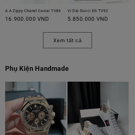
A A Zippy Chanel Caviar TV86
Ví Dài Gucci Đỏ TV92
Giá
16.900.000 VND
Giá
5.850.000 VND
thông
thông
thường
thường
Xem tất cả
Phụ Kiện Handmade