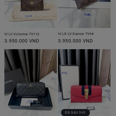
Ví Lỡ LV Damier TV94
Ví LV Victorine TV112
Giá
3.950.000 VND
Giá
3.950.000 VND
thông
thông
thường
thường
Đã bán hết