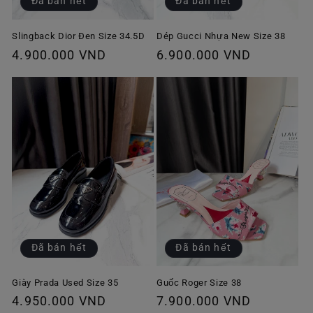
Đã bán hết
Đã bán hết
Slingback Dior Đen Size 34.5D
Dép Gucci Nhựa New Size 38
Giá
4.900.000 VND
Giá
6.900.000 VND
thông
thông
thường
thường
Đã bán hết
Đã bán hết
Giày Prada Used Size 35
Guốc Roger Size 38
Giá
4.950.000 VND
Giá
7.900.000 VND