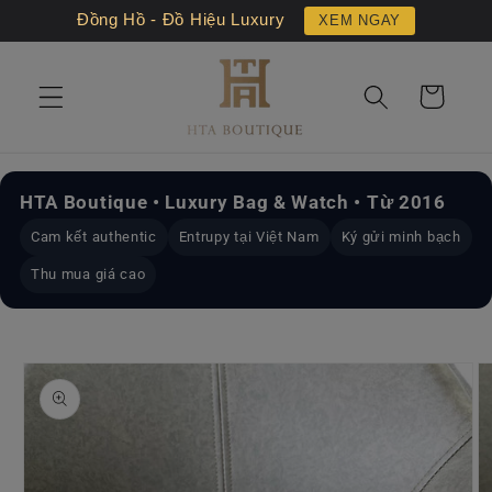
Chuyển
Đồng Hồ - Đồ Hiệu Luxury
XEM NGAY
đến nội
dung
Giỏ
hàng
HTA Boutique • Luxury Bag & Watch • Từ 2016
Cam kết authentic
Entrupy tại Việt Nam
Ký gửi minh bạch
Thu mua giá cao
Chuyển
đến
thông
tin sản
phẩm