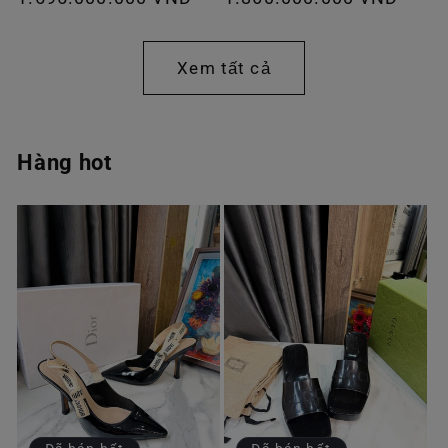
thông
thông
thường
thường
Xem tất cả
Hàng hot