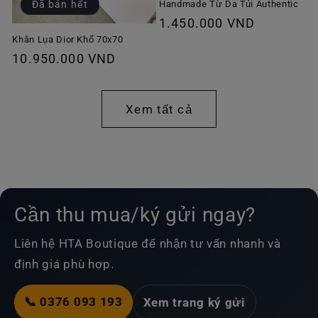
Handmade Từ Da Túi Authentic
Đã bán hết
Giá
1.450.000 VND
thông
Khăn Lụa Dior Khổ 70x70
Giá
10.950.000 VND
thường
thông
thường
Xem tất cả
Cần thu mua/ký gửi ngay?
Liên hệ HTA Boutique để nhận tư vấn nhanh và
định giá phù hợp.
📞 0376 093 193
Xem trang ký gửi