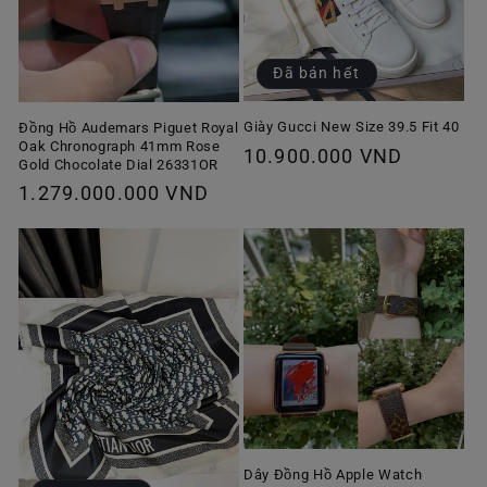
Đã bán hết
Giày Gucci New Size 39.5 Fit 40
Đồng Hồ Audemars Piguet Royal
Oak Chronograph 41mm Rose
Giá
10.900.000 VND
Gold Chocolate Dial 26331OR
thông
Giá
1.279.000.000 VND
thường
thông
thường
Dây Đồng Hồ Apple Watch