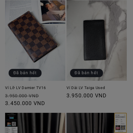
Đã bán hết
Đã bán hết
Ví Lỡ LV Damier TV16
Ví Dài LV Taiga Used
Giá
Giá
Giá
3.950.000 VND
3.950.000 VND
thông
3.450.000 VND
ưu
thông
thường
đãi
thường