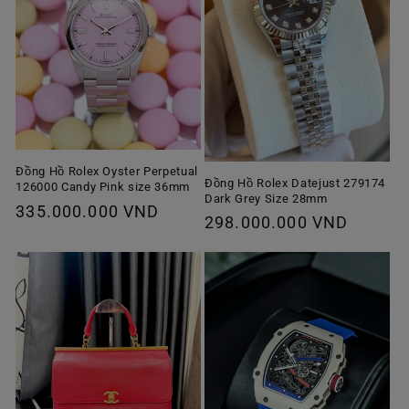
Đồng Hồ Rolex Oyster Perpetual
Đồng Hồ Rolex Datejust 279174
126000 Candy Pink size 36mm
Dark Grey Size 28mm
Giá
335.000.000 VND
Giá
298.000.000 VND
thông
thông
thường
thường