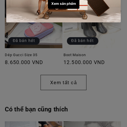
Đã bán hết
Đã bán hết
Dép Gucci Size 35
Boot Maison
Giá
8.650.000 VND
Giá
12.500.000 VND
thông
thông
thường
thường
Xem tất cả
Có thể bạn cũng thích