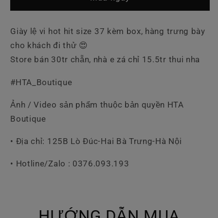
Thao
Thao
LV
LV
Trắng
Trắng
Giày lệ vi hot hit size 37 kèm box, hàng trưng bày
Size
Size
cho khách đi thử 😍
37
37
Store bán 30tr chẵn, nhà e zá chỉ 15.5tr thui nha
#HTA_Boutique
Ảnh / Video sản phẩm thuộc bản quyền HTA
Boutique
• Địa chỉ: 125B Lò Đúc-Hai Bà Trưng-Hà Nội
• Hotline/Zalo : 0376.093.193
HƯỚNG DẪN MUA