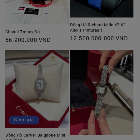
Đồng Hồ Richard Mille 67-02
Alexis Pinturault
Chanel Trendy Đỏ
Giá
12.500.000.000 VND
Giá
56.900.000 VND
thông
thông
thường
thường
Giảm giá
Đồng Hồ Cartier Baignoire Mini