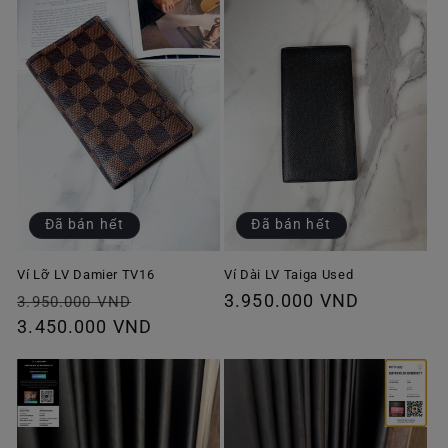
Đã bán hết
Đã bán hết
Ví Lỡ LV Damier TV16
Ví Dài LV Taiga Used
Giá
Giá
Giá
3.950.000 VND
3.950.000 VND
thông
3.450.000 VND
ưu
thông
thường
đãi
thường