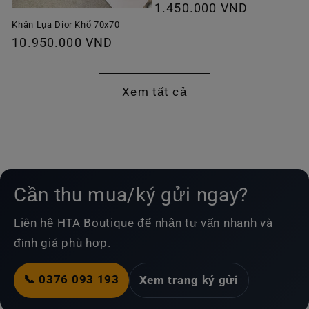
Giá
1.450.000 VND
thông
Khăn Lụa Dior Khổ 70x70
Giá
10.950.000 VND
thường
thông
thường
Xem tất cả
Cần thu mua/ký gửi ngay?
Liên hệ HTA Boutique để nhận tư vấn nhanh và
định giá phù hợp.
📞 0376 093 193
Xem trang ký gửi