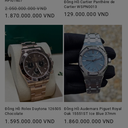
HPI01607
Đồng Hồ Cartier Panthère de
Cartier WSPN0013
Giá
Giá
2.050.000.000 VND
Giá
129.000.000 VND
thông
1.870.000.000 VND
ưu
thông
thường
đãi
thường
Đồng Hồ Rolex Daytona 126505
Đồng Hồ Audemars Piguet Royal
Chocolate
Oak 15551ST Ice Blue 37mm
Giá
1.595.000.000 VND
Giá
1.860.000.000 VND