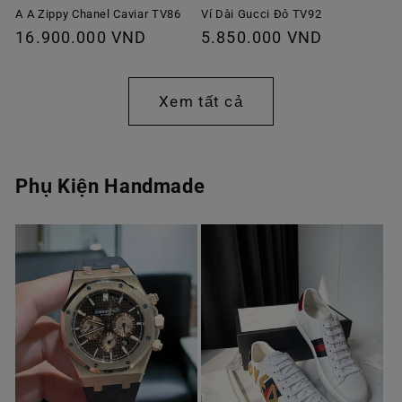
A A Zippy Chanel Caviar TV86
Ví Dài Gucci Đỏ TV92
Giá
16.900.000 VND
Giá
5.850.000 VND
thông
thông
thường
thường
Xem tất cả
Phụ Kiện Handmade