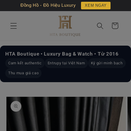
Chuyển
Đồng Hồ - Đồ Hiệu Luxury
XEM NGAY
đến nội
dung
Giỏ
hàng
HTA Boutique • Luxury Bag & Watch • Từ 2016
Cam kết authentic
Entrupy tại Việt Nam
Ký gửi minh bạch
Thu mua giá cao
Chuyển
đến
thông
tin sản
phẩm