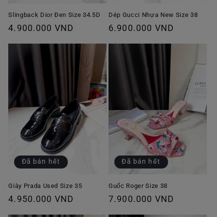
Slingback Dior Đen Size 34.5D
Dép Gucci Nhựa New Size 38
Giá
4.900.000 VND
Giá
6.900.000 VND
thông
thông
thường
thường
Đã bán hết
Đã bán hết
Giày Prada Used Size 35
Guốc Roger Size 38
Giá
4.950.000 VND
Giá
7.900.000 VND
thông
thông