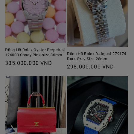
Đồng Hồ Rolex Oyster Perpetual
Đồng Hồ Rolex Datejust 279174
126000 Candy Pink size 36mm
Dark Grey Size 28mm
Giá
335.000.000 VND
Giá
298.000.000 VND
thông
thông
thường
thường