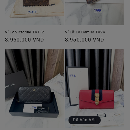
Ví Lỡ LV Damier TV94
Ví LV Victorine TV112
Giá
3.950.000 VND
Giá
3.950.000 VND
thông
thông
thường
thường
Đã bán hết