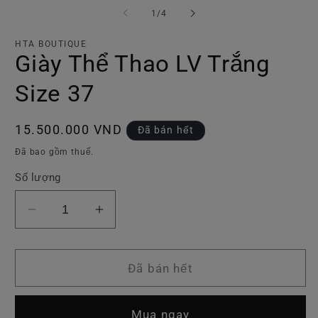
tiện
ti
trong
1
/
4
1
2
số
trong
tr
hộp
h
HTA BOUTIQUE
tương
t
Giày Thể Thao LV Trắng
tác
tá
Size 37
Giá
15.500.000 VND
Đã bán hết
thông
Đã bao gồm thuế.
thường
Số lượng
Giảm
Tăng
số
số
lượng
lượng
của
của
Đã bán hết
Giày
Giày
Thể
Thể
Mua ngay