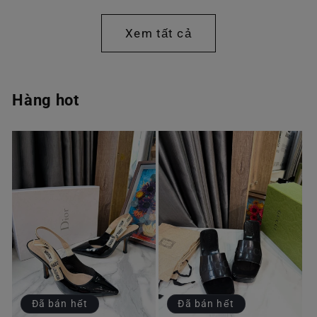
thông
thông
thường
thường
Xem tất cả
Hàng hot
Đã bán hết
Đã bán hết