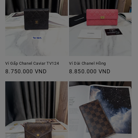
Ví Gấp Chanel Caviar TV124
Ví Dài Chanel Hồng
Giá
8.750.000 VND
Giá
8.850.000 VND
thông
thông
thường
thường