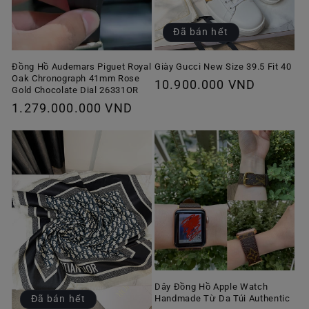
Đã bán hết
Giày Gucci New Size 39.5 Fit 40
Đồng Hồ Audemars Piguet Royal
Oak Chronograph 41mm Rose
Giá
10.900.000 VND
Gold Chocolate Dial 26331OR
thông
Giá
1.279.000.000 VND
thường
thông
thường
Dây Đồng Hồ Apple Watch
Handmade Từ Da Túi Authentic
Đã bán hết