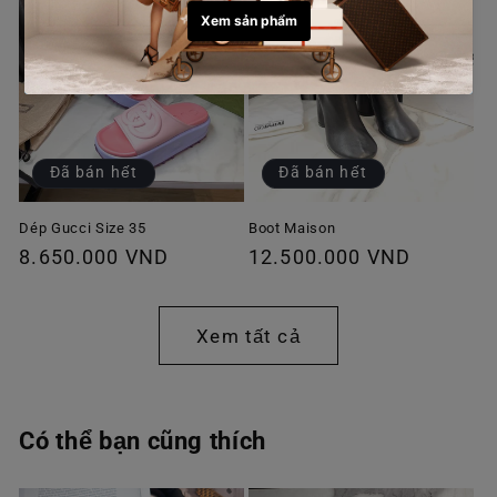
Đã bán hết
Đã bán hết
Dép Gucci Size 35
Boot Maison
Giá
8.650.000 VND
Giá
12.500.000 VND
thông
thông
thường
thường
Xem tất cả
Có thể bạn cũng thích