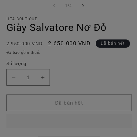
phương
p
tiện
ti
trong
1
/
4
1
2
số
trong
tr
hộp
h
HTA BOUTIQUE
tương
t
Giày Salvatore Nơ Đỏ
tác
tá
Giá
Giá
2.650.000 VND
Đã bán hết
2.950.000 VND
thông
ưu
Đã bao gồm thuế.
thường
đãi
Số lượng
Giảm
Tăng
số
số
lượng
lượng
của
của
Đã bán hết
Giày
Giày
Salvatore
Salvatore
Nơ
Nơ
Đỏ
Đỏ