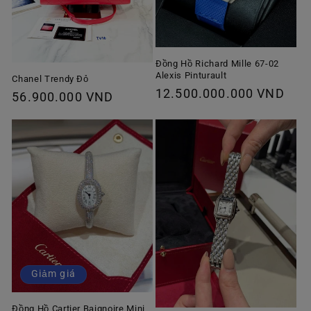
Đồng Hồ Richard Mille 67-02
Alexis Pinturault
Chanel Trendy Đỏ
Giá
12.500.000.000 VND
Giá
56.900.000 VND
thông
thông
thường
thường
Giảm giá
Đồng Hồ Cartier Baignoire Mini