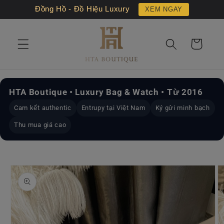
Chuyển
Đồng Hồ - Đồ Hiệu Luxury
XEM NGAY
đến nội
dung
Giỏ
hàng
HTA Boutique • Luxury Bag & Watch • Từ 2016
Cam kết authentic
Entrupy tại Việt Nam
Ký gửi minh bạch
Thu mua giá cao
Chuyển
đến
thông
tin sản
phẩm