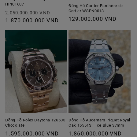
HPI01607
Đồng Hồ Cartier Panthère de
Cartier WSPN0013
Giá
Giá
2.050.000.000 VND
Giá
129.000.000 VND
thông
1.870.000.000 VND
ưu
thông
thường
đãi
thường
Đồng Hồ Rolex Daytona 126505
Đồng Hồ Audemars Piguet Royal
Chocolate
Oak 15551ST Ice Blue 37mm
Giá
1.595.000.000 VND
Giá
1.860.000.000 VND