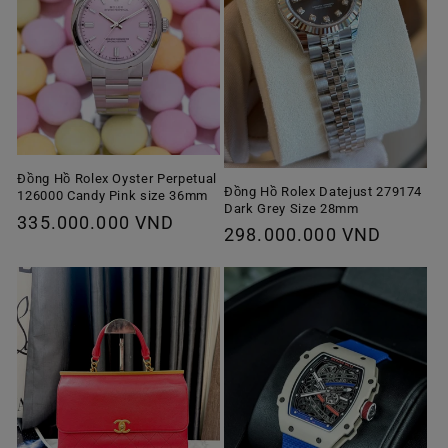
Đồng Hồ Rolex Oyster Perpetual
Đồng Hồ Rolex Datejust 279174
126000 Candy Pink size 36mm
Dark Grey Size 28mm
Giá
335.000.000 VND
Giá
298.000.000 VND
thông
thông
thường
thường