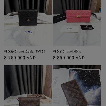
Ví Gấp Chanel Caviar TV124
Ví Dài Chanel Hồng
Giá
8.750.000 VND
Giá
8.850.000 VND
thông
thông
thường
thường