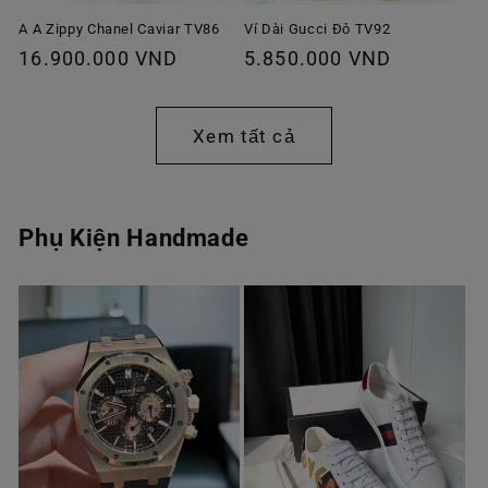
A A Zippy Chanel Caviar TV86
Ví Dài Gucci Đỏ TV92
Giá
16.900.000 VND
Giá
5.850.000 VND
thông
thông
thường
thường
Xem tất cả
Phụ Kiện Handmade