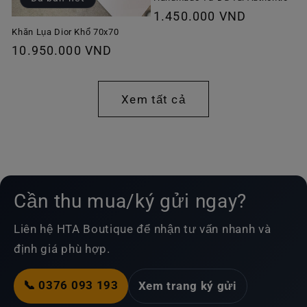
Giá
1.450.000 VND
thông
Khăn Lụa Dior Khổ 70x70
Giá
10.950.000 VND
thường
thông
thường
Xem tất cả
Cần thu mua/ký gửi ngay?
Liên hệ HTA Boutique để nhận tư vấn nhanh và
định giá phù hợp.
📞 0376 093 193
Xem trang ký gửi