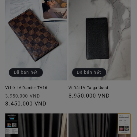
Đã bán hết
Đã bán hết
Ví Lỡ LV Damier TV16
Ví Dài LV Taiga Used
Giá
Giá
Giá
3.950.000 VND
3.950.000 VND
thông
3.450.000 VND
ưu
thông
thường
đãi
thường