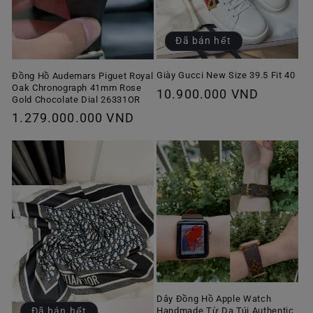
Đã bán hết
Giày Gucci New Size 39.5 Fit 40
Đồng Hồ Audemars Piguet Royal
Oak Chronograph 41mm Rose
Giá
10.900.000 VND
Gold Chocolate Dial 26331OR
thông
Giá
1.279.000.000 VND
thường
thông
thường
Dây Đồng Hồ Apple Watch
Handmade Từ Da Túi Authentic
Đã bán hết