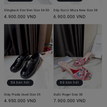
Slingback Dior Đen Size 34.5D
Dép Gucci Nhựa New Size 38
Giá
4.900.000 VND
Giá
6.900.000 VND
thông
thông
thường
thường
Đã bán hết
Đã bán hết
Giày Prada Used Size 35
Guốc Roger Size 38
Giá
4.950.000 VND
Giá
7.900.000 VND
thông
thông