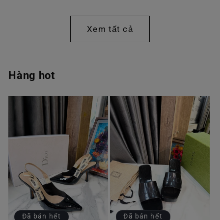
thông
thông
thường
thường
Xem tất cả
Hàng hot
Đã bán hết
Đã bán hết