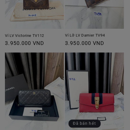
Ví Lỡ LV Damier TV94
Ví LV Victorine TV112
Giá
3.950.000 VND
Giá
3.950.000 VND
thông
thông
thường
thường
Đã bán hết