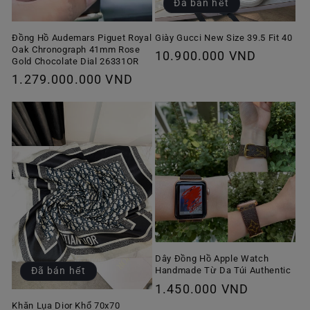
Đã bán hết
Giày Gucci New Size 39.5 Fit 40
Đồng Hồ Audemars Piguet Royal
Oak Chronograph 41mm Rose
Giá
10.900.000 VND
Gold Chocolate Dial 26331OR
thông
Giá
1.279.000.000 VND
thường
thông
thường
Dây Đồng Hồ Apple Watch
Handmade Từ Da Túi Authentic
Đã bán hết
Giá
1.450.000 VND
thông
Khăn Lụa Dior Khổ 70x70