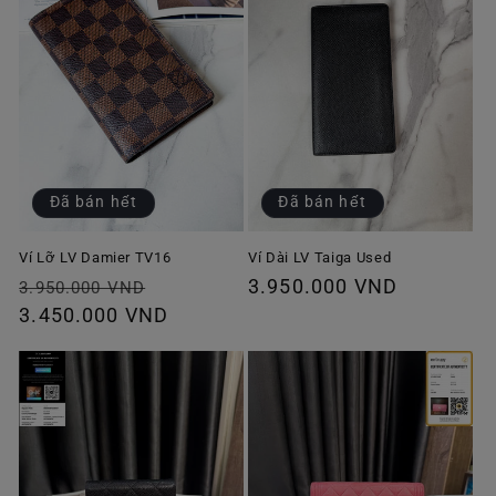
Đã bán hết
Đã bán hết
Ví Lỡ LV Damier TV16
Ví Dài LV Taiga Used
Giá
Giá
Giá
3.950.000 VND
3.950.000 VND
thông
3.450.000 VND
ưu
thông
thường
đãi
thường