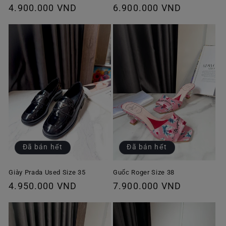
Giá
4.900.000 VND
Giá
6.900.000 VND
thông
thông
thường
thường
Đã bán hết
Đã bán hết
Giày Prada Used Size 35
Guốc Roger Size 38
Giá
4.950.000 VND
Giá
7.900.000 VND
thông
thông
thường
thường