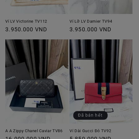
Ví Lỡ LV Damier TV94
Ví LV Victorine TV112
Giá
3.950.000 VND
Giá
3.950.000 VND
thông
thông
thường
thường
Đã bán hết
A A Zippy Chanel Caviar TV86
Ví Dài Gucci Đỏ TV92
Giá
16.900.000 VND
Giá
5.850.000 VND