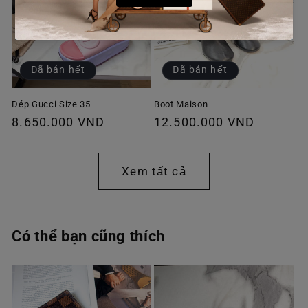
Đã bán hết
Đã bán hết
Dép Gucci Size 35
Boot Maison
Giá
8.650.000 VND
Giá
12.500.000 VND
thông
thông
thường
thường
Xem tất cả
Có thể bạn cũng thích