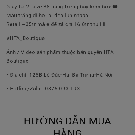
Cổ
Cổ
Giày Lệ Vi size 38 hàng trưng bày kèm box ❤️
Màu trắng đi hơi bị đẹp lun nhaaa
Retail ~35tr mà e để zá chỉ 16.8tr thuiiiii
#HTA_Boutique
Ảnh / Video sản phẩm thuộc bản quyền HTA
Boutique
• Địa chỉ: 125B Lò Đúc-Hai Bà Trưng-Hà Nội
• Hotline/Zalo : 0376.093.193
HƯỚNG DẪN MUA
HÀNG