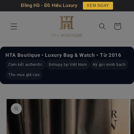
Chuyển
Đồng Hồ - Đồ Hiệu Luxury
XEM NGAY
đến nội
dung
Giỏ
hàng
HTA Boutique • Luxury Bag & Watch • Từ 2016
Cam kết authentic
Entrupy tại Việt Nam
Ký gửi minh bạch
Thu mua giá cao
Chuyển
đến
thông
tin sản
phẩm