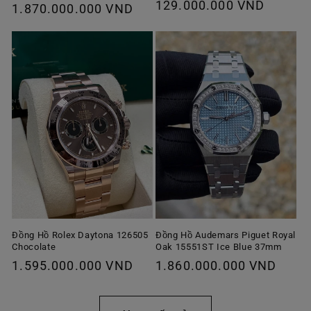
Giá
129.000.000 VND
thông
1.870.000.000 VND
ưu
thông
thường
đãi
thường
Đồng Hồ Rolex Daytona 126505
Đồng Hồ Audemars Piguet Royal
Chocolate
Oak 15551ST Ice Blue 37mm
Giá
1.595.000.000 VND
Giá
1.860.000.000 VND
thông
thông
thường
thường