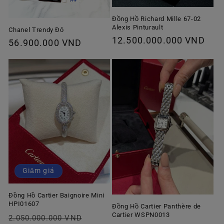
Đồng Hồ Richard Mille 67-02
Alexis Pinturault
Chanel Trendy Đỏ
Giá
12.500.000.000 VND
Giá
56.900.000 VND
thông
thông
thường
thường
Giảm giá
Đồng Hồ Cartier Baignoire Mini
HPI01607
Đồng Hồ Cartier Panthère de
Cartier WSPN0013
Giá
Giá
2.050.000.000 VND