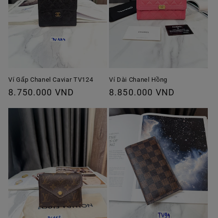
Ví Gấp Chanel Caviar TV124
Ví Dài Chanel Hồng
Giá
8.750.000 VND
Giá
8.850.000 VND
thông
thông
thường
thường