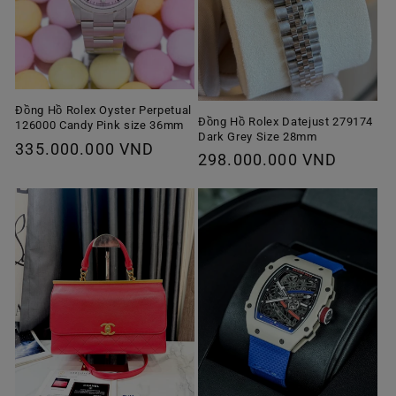
Đồng Hồ Rolex Oyster Perpetual
Đồng Hồ Rolex Datejust 279174
126000 Candy Pink size 36mm
Dark Grey Size 28mm
Giá
335.000.000 VND
Giá
298.000.000 VND
thông
thông
thường
thường