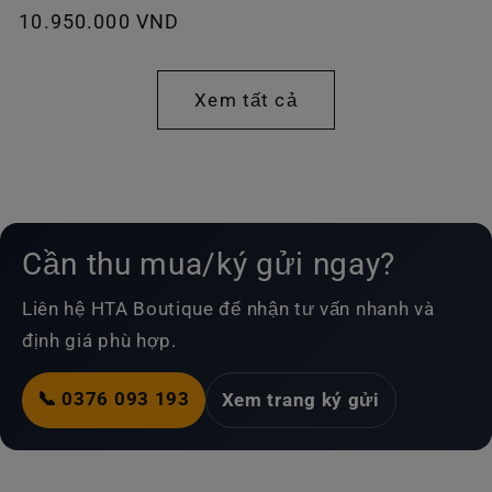
Giá
10.950.000 VND
thường
thông
thường
Xem tất cả
Cần thu mua/ký gửi ngay?
Liên hệ HTA Boutique để nhận tư vấn nhanh và
định giá phù hợp.
📞 0376 093 193
Xem trang ký gửi