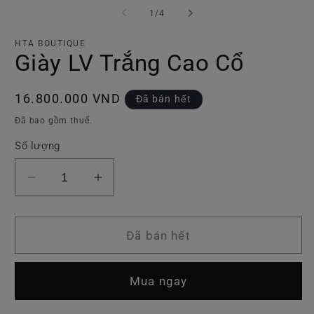
tiện
ti
trong
1
/
4
1
2
số
trong
tr
hộp
h
HTA BOUTIQUE
tương
t
Giày LV Trắng Cao Cổ
tác
tá
Giá
16.800.000 VND
Đã bán hết
thông
Đã bao gồm thuế.
thường
Số lượng
Giảm
Tăng
số
số
lượng
lượng
của
của
Đã bán hết
Giày
Giày
LV
LV
Mua ngay
Trắng
Trắng
Cao
Cao