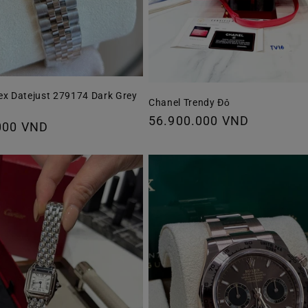
ex Datejust 279174 Dark Grey
Chanel Trendy Đỏ
Giá
56.900.000 VND
000 VND
thông
thường