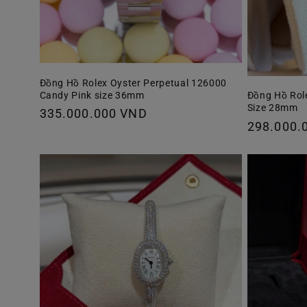
Đồng Hồ Rolex Oyster Perpetual 126000
Candy Pink size 36mm
Đồng Hồ Rol
Size 28mm
Giá
335.000.000 VND
Giá
298.000.
thông
thông
thường
thường