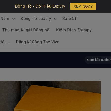
Đồng Hồ - Đồ Hiệu Luxury
XEM NGAY
 Nam
Đồng Hồ Luxury
Sale Off
Thu mua Kí gửi Đồng hồ
Kiểm Định Entrupy
 Hệ
Đăng Kí Cộng Tác Viên
Cam kết authen