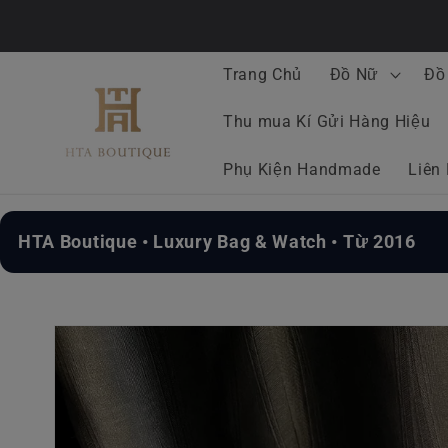
Chuyển
đến nội
dung
Trang Chủ
Đồ Nữ
Đồ
Thu mua Kí Gửi Hàng Hiệu
Phụ Kiện Handmade
Liên
HTA Boutique • Luxury Bag & Watch • Từ 2016
Chuyển
đến
thông
tin sản
phẩm