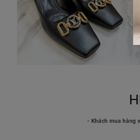
Mở
phương
tiện
4
trong
hộp
H
tương
tác
- Khách mua hàng v