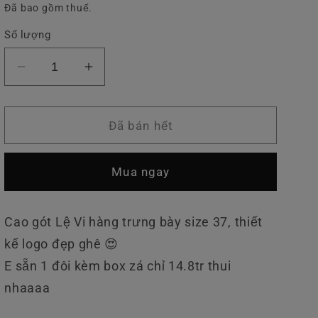
thông
Đã bao gồm thuế.
v
thường
ự
Số lượng
c
Giảm
Tăng
số
số
lượng
lượng
của
của
Đã bán hết
Giày
Giày
LV
LV
Mua ngay
Mũi
Mũi
Vuông
Vuông
Cao gót Lệ Vi hàng trưng bày size 37, thiết
kế logo đẹp ghê 😍
E sẵn 1 đôi kèm box zá chỉ 14.8tr thui
nhaaaa