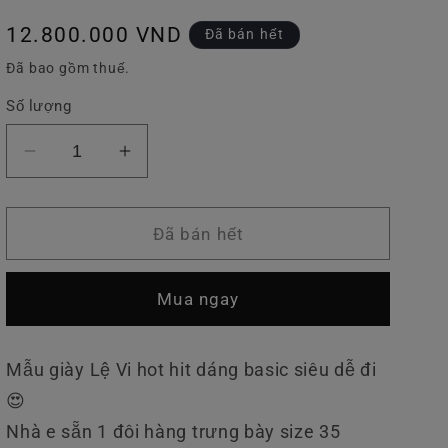
v
Giá
12.800.000 VND
Đã bán hết
ự
thông
Đã bao gồm thuế.
c
thường
Số lượng
Giảm
Tăng
số
số
lượng
lượng
của
của
Đã bán hết
Giày
Giày
LV
LV
Mua ngay
Mono
Mono
Basic
Basic
Mẫu giày Lệ Vi hot hit dáng basic siêu dễ đi
😍
Nhà e sẵn 1 đôi hàng trưng bày size 35