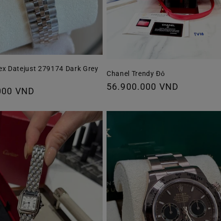
ex Datejust 279174 Dark Grey
Chanel Trendy Đỏ
Giá
56.900.000 VND
000 VND
thông
thường