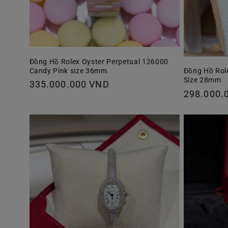
Đồng Hồ Rolex Oyster Perpetual 126000
Candy Pink size 36mm
Đồng Hồ Rol
Size 28mm
Giá
335.000.000 VND
Giá
298.000.
thông
thông
thường
thường