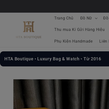
Chuyển
đến nội
dung
Trang Chủ
Đồ Nữ
Đồ
Thu mua Kí Gửi Hàng Hiệu
Phụ Kiện Handmade
Liên
HTA Boutique • Luxury Bag & Watch • Từ 2016
Chuyển
đến
thông
tin sản
phẩm