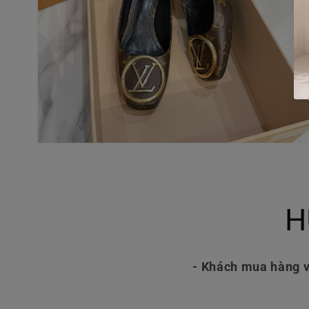
Mở
phương
tiện
4
trong
hộp
H
tương
tác
- Khách mua hàng v