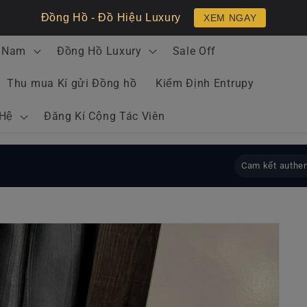
Đồng Hồ - Đồ Hiệu Luxury
XEM NGAY
 Nam
Đồng Hồ Luxury
Sale Off
Thu mua Kí gửi Đồng hồ
Kiểm Định Entrupy
 Hệ
Đăng Kí Cộng Tác Viên
Cam kết authen