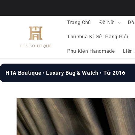
Chuyển
đến nội
dung
Trang Chủ
Đồ Nữ
Đồ
Thu mua Kí Gửi Hàng Hiệu
Phụ Kiện Handmade
Liên
HTA Boutique • Luxury Bag & Watch • Từ 2016
Chuyển
đến
thông
tin sản
phẩm