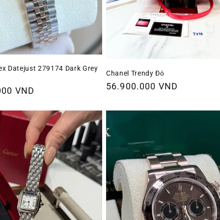
ex Datejust 279174 Dark Grey
Chanel Trendy Đỏ
Giá
56.900.000 VND
000 VND
thông
thường