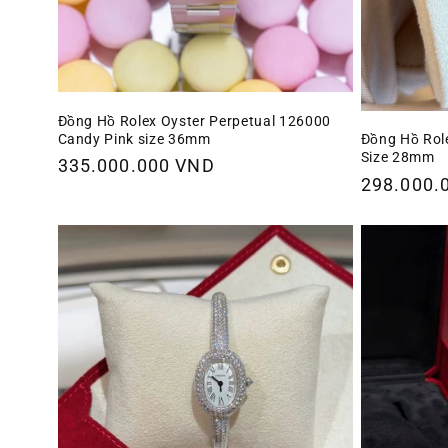
Đồng Hồ Rolex Oyster Perpetual 126000
Candy Pink size 36mm
Đồng Hồ Rol
Size 28mm
Giá
335.000.000 VND
Giá
298.000.
thông
thông
thường
thường