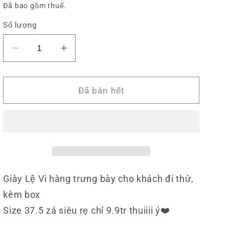
thông
Đã bao gồm thuế.
v
thường
ự
Số lượng
c
Giảm
Tăng
số
số
lượng
lượng
của
của
Đã bán hết
Giày
Giày
LV
LV
Dây
Dây
Logo
Logo
Giày Lệ Vi hàng trưng bày cho khách đi thử,
kèm box
Size 37.5 zá siêu rẹ chỉ 9.9tr thuiiii ý❤️