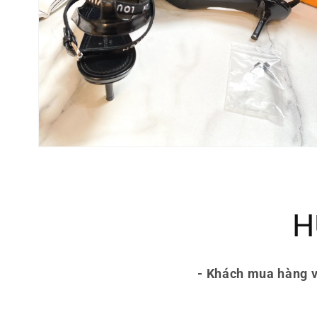
Mở
phương
tiện
4
trong
hộp
H
tương
tác
- Khách mua hàng v