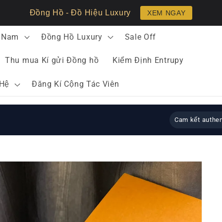
Đồng Hồ - Đồ Hiệu Luxury
XEM NGAY
 Nam
Đồng Hồ Luxury
Sale Off
Thu mua Kí gửi Đồng hồ
Kiểm Định Entrupy
 Hệ
Đăng Kí Cộng Tác Viên
Cam kết authen