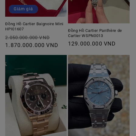
Giảm giá
Đồng Hồ Cartier Baignoire Mini
HPI01607
Đồng Hồ Cartier Panthère de
Cartier WSPN0013
Giá
Giá
2.050.000.000 VND
Giá
129.000.000 VND
thông
1.870.000.000 VND
ưu
thông
thường
đãi
thường