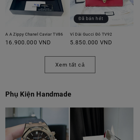
Đã bán hết
A A Zippy Chanel Caviar TV86
Ví Dài Gucci Đỏ TV92
Giá
16.900.000 VND
Giá
5.850.000 VND
thông
thông
thường
thường
Xem tất cả
Phụ Kiện Handmade