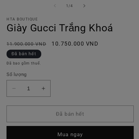
tiện
ti
trong
1
/
4
1
2
số
trong
tr
hộp
h
HTA BOUTIQUE
tương
t
Giày Gucci Trắng Khoá
tác
tá
Giá
Giá
10.750.000 VND
11.900.000 VND
thông
ưu
Đã bán hết
thường
đãi
Đã bao gồm thuế.
Số lượng
Giảm
Tăng
số
số
lượng
lượng
của
của
Đã bán hết
Giày
Giày
Gucci
Gucci
Mua ngay
Trắng
Trắng