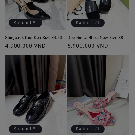
Đã bán hết
Đã bán hết
Slingback Dior Đen Size 34.5D
Dép Gucci Nhựa New Size 38
Giá
4.900.000 VND
Giá
6.900.000 VND
thông
thông
thường
thường
Đã bán hết
Đã bán hết