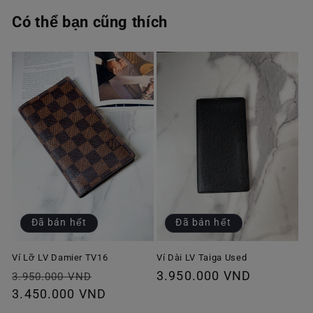
Có thể bạn cũng thích
Đã bán hết
Đã bán hết
Ví Lỡ LV Damier TV16
Ví Dài LV Taiga Used
Giá
Giá
Giá
3.950.000 VND
3.950.000 VND
thông
3.450.000 VND
ưu
thông
thường
đãi
thường