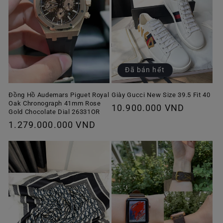
Đã bán hết
Giày Gucci New Size 39.5 Fit 40
Đồng Hồ Audemars Piguet Royal
Oak Chronograph 41mm Rose
Giá
10.900.000 VND
Gold Chocolate Dial 26331OR
thông
Giá
1.279.000.000 VND
thường
thông
thường