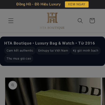
Chuyển
Đồng Hồ - Đồ Hiệu Luxury
XEM NGAY
đến nội
dung
Giỏ
hàng
HTA Boutique • Luxury Bag & Watch • Từ 2016
Cam kết authentic
Entrupy tại Việt Nam
Ký gửi minh bạch
Thu mua giá cao
Chuyển
đến
thông
tin sản
phẩm