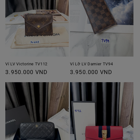
Ví Lỡ LV Damier TV94
Ví LV Victorine TV112
Giá
3.950.000 VND
Giá
3.950.000 VND
thông
thông
thường
thường