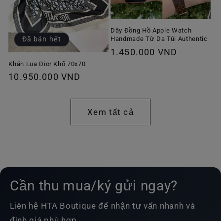
Dây Đồng Hồ Apple Watch
Handmade Từ Da Túi Authentic
Đã bán hết
Giá
1.450.000 VND
thông
Khăn Lụa Dior Khổ 70x70
Giá
10.950.000 VND
thường
thông
thường
Xem tất cả
Cần thu mua/ký gửi ngay?
Liên hệ HTA Boutique để nhận tư vấn nhanh và
định giá phù hợp.