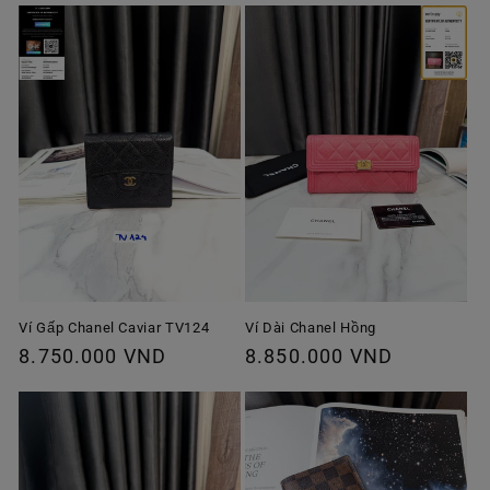
Ví Gấp Chanel Caviar TV124
Ví Dài Chanel Hồng
Giá
8.750.000 VND
Giá
8.850.000 VND
thông
thông
thường
thường