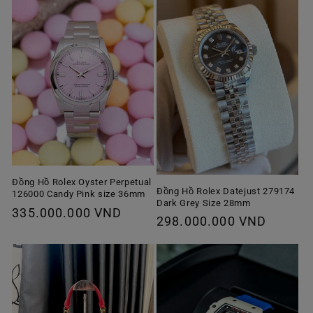
Đồng Hồ Rolex Oyster Perpetual
Đồng Hồ Rolex Datejust 279174
126000 Candy Pink size 36mm
Dark Grey Size 28mm
Giá
335.000.000 VND
Giá
298.000.000 VND
thông
thông
thường
thường