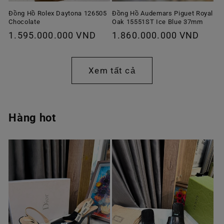
Đồng Hồ Rolex Daytona 126505
Đồng Hồ Audemars Piguet Royal
Chocolate
Oak 15551ST Ice Blue 37mm
Giá
1.595.000.000 VND
Giá
1.860.000.000 VND
thông
thông
thường
thường
Xem tất cả
Hàng hot