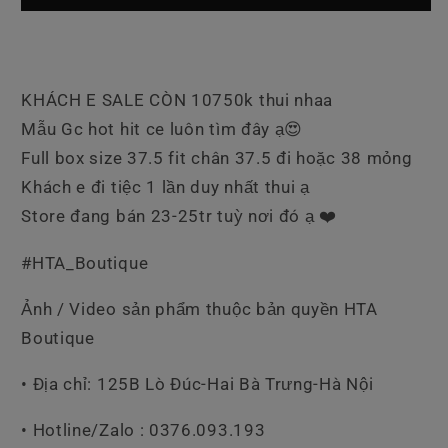
Khoá
Khoá
KHÁCH E SALE CÒN 10750k thui nhaa
Mẫu Gc hot hit ce luôn tìm đây ạ😍
Full box size 37.5 fit chân 37.5 đi hoặc 38 mỏng
Khách e đi tiệc 1 lần duy nhất thui ạ
Store đang bán 23-25tr tuỳ nơi đó ạ ❤️
#HTA_Boutique
Ảnh / Video sản phẩm thuộc bản quyền HTA
Boutique
• Địa chỉ: 125B Lò Đúc-Hai Bà Trưng-Hà Nội
• Hotline/Zalo : 0376.093.193