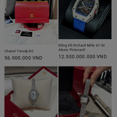
Đồng Hồ Richard Mille 67-02
Alexis Pinturault
Chanel Trendy Đỏ
Giá
12.500.000.000 VND
Giá
56.900.000 VND
thông
thông
thường
thường