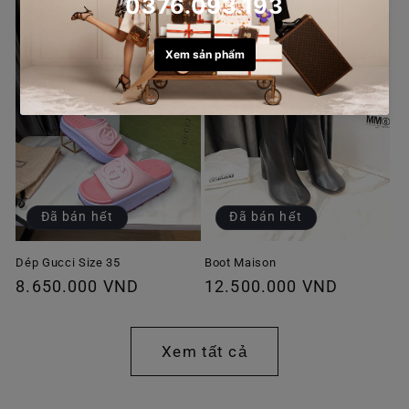
thường
thường
Đã bán hết
Đã bán hết
Dép Gucci Size 35
Boot Maison
Giá
8.650.000 VND
Giá
12.500.000 VND
thông
thông
thường
thường
Xem tất cả