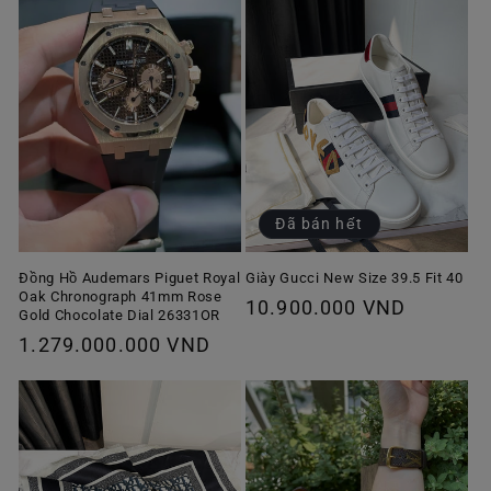
Đã bán hết
Giày Gucci New Size 39.5 Fit 40
Đồng Hồ Audemars Piguet Royal
Oak Chronograph 41mm Rose
Giá
10.900.000 VND
Gold Chocolate Dial 26331OR
thông
Giá
1.279.000.000 VND
thường
thông
thường