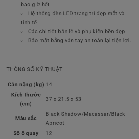
bao giờ hết
Hệ thống đèn LED trang trí đẹp mắt và
tinh tế
Các chi tiết bản lề và phụ kiện bền đẹp
Bảo mật bằng vân tay an toàn lại tiện lợi.
THÔNG SỐ KỸ THUẬT
Cân nặng (kg)
14
Kích thước
37 x 21.5 x 53
(cm)
Black Shadow/Macassar/Black
Màu sắc
Apricot
Số ổ quay
12