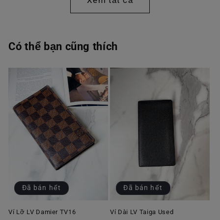
Xem tất cả
Có thể bạn cũng thích
Đã bán hết
Đã bán hết
Ví Lỡ LV Damier TV16
Ví Dài LV Taiga Used