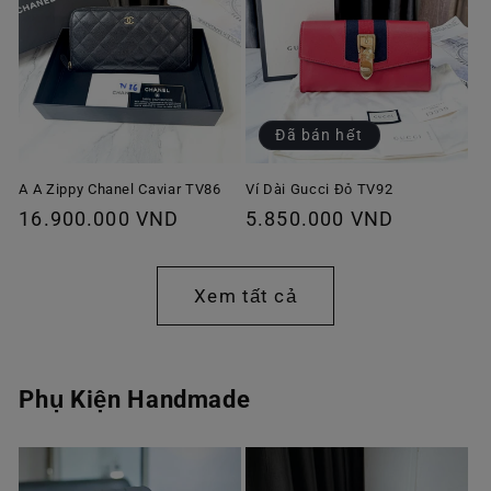
Đã bán hết
A A Zippy Chanel Caviar TV86
Ví Dài Gucci Đỏ TV92
Giá
16.900.000 VND
Giá
5.850.000 VND
thông
thông
thường
thường
Xem tất cả
Phụ Kiện Handmade