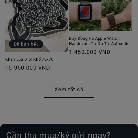
Dây Đồng Hồ Apple Watch
Handmade Từ Da Túi Authentic
Đã bán hết
Giá
1.450.000 VND
thông
Khăn Lụa Dior Khổ 70x70
Giá
10.950.000 VND
thường
thông
thường
Xem tất cả
Cần thu mua/ký gửi ngay?