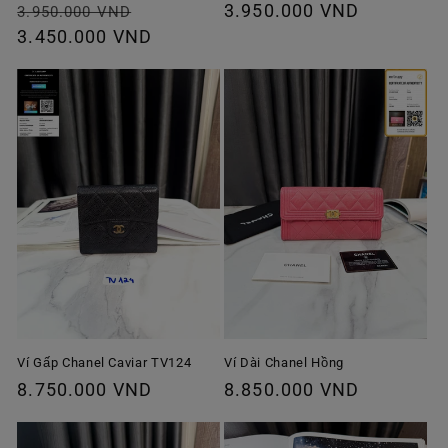
Giá
Giá
Giá
3.950.000 VND
3.950.000 VND
thông
3.450.000 VND
ưu
thông
thường
đãi
thường
Ví Gấp Chanel Caviar TV124
Ví Dài Chanel Hồng
Giá
8.750.000 VND
Giá
8.850.000 VND
thông
thông
thường
thường