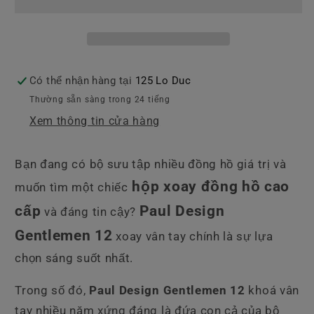
Đồng
Đồng
Hồ
Hồ
Paul
Paul
Design
Design
GENTLEMEN
GENTLEMEN
Có thể nhận hàng tại
125 Lo Duc
12
12
Thường sẵn sàng trong 24 tiếng
(Fingerprint)
(Fingerprint)
Xem thông tin cửa hàng
Bạn đang có bộ sưu tập nhiều đồng hồ giá trị và
hộp xoay đồng hồ cao
muốn tìm một chiếc
cấp
Paul Design
và đáng tin cậy?
Gentlemen 12
xoay vân tay chính là sự lựa
chọn sáng suốt nhất.
Trong số đó,
Paul Design Gentlemen 12
khoá vân
tay nhiều năm xứng đáng là đứa con cả của bộ