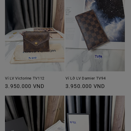
Ví Lỡ LV Damier TV94
Ví LV Victorine TV112
Giá
3.950.000 VND
Giá
3.950.000 VND
thông
thông
thường
thường