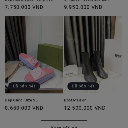
Giá
7.750.000 VND
Giá
9.950.000 VND
thông
thông
thường
thường
Đã bán hết
Đã bán hết
Dép Gucci Size 35
Boot Maison
Giá
8.650.000 VND
Giá
12.500.000 VND
thông
thông
thường
thường