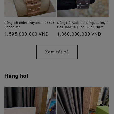
Đồng Hồ Rolex Daytona 126505
Đồng Hồ Audemars Piguet Royal
Chocolate
Oak 15551ST Ice Blue 37mm
Giá
1.595.000.000 VND
Giá
1.860.000.000 VND
thông
thông
thường
thường
Xem tất cả
Hàng hot