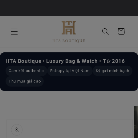
Chuyển
đến nội
dung
Giỏ
hàng
HTA Boutique • Luxury Bag & Watch • Từ 2016
Cam kết authentic
Entrupy tại Việt Nam
Ký gửi minh bạch
Thu mua giá cao
Chuyển
đến
thông
tin sản
phẩm