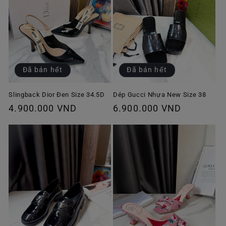
Đã bán hết
Đã bán hết
Slingback Dior Đen Size 34.5D
Dép Gucci Nhựa New Size 38
Giá
4.900.000 VND
Giá
6.900.000 VND
thông
thông
thường
thường