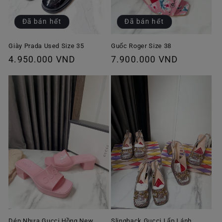
Đã bán hết
Đã bán hết
Giày Prada Used Size 35
Guốc Roger Size 38
Giá
4.950.000 VND
Giá
7.900.000 VND
thông
thông
thường
thường
Dép Nhựa Gucci Hồng New
Slingback Gucci Lấp Lánh