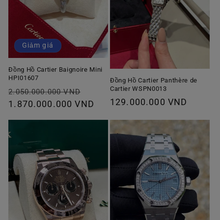
Giảm giá
Đồng Hồ Cartier Baignoire Mini
HPI01607
Đồng Hồ Cartier Panthère de
Cartier WSPN0013
Giá
Giá
2.050.000.000 VND
Giá
129.000.000 VND
thông
1.870.000.000 VND
ưu
thông
thường
đãi
thường