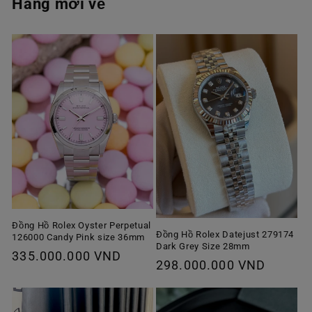
Hàng mới về
Đồng Hồ Rolex Oyster Perpetual
Đồng Hồ Rolex Datejust 279174
126000 Candy Pink size 36mm
Dark Grey Size 28mm
Giá
335.000.000 VND
Giá
298.000.000 VND
thông
thông
thường
thường