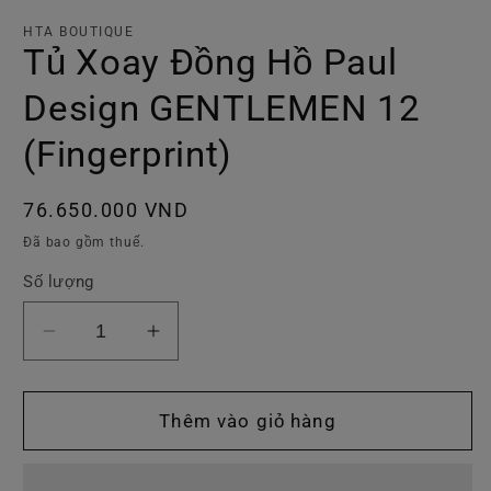
số
tr
tác
h
HTA BOUTIQUE
t
Tủ Xoay Đồng Hồ Paul
tá
Design GENTLEMEN 12
(Fingerprint)
Giá
76.650.000 VND
thông
Đã bao gồm thuế.
thường
Số lượng
Giảm
Tăng
số
số
lượng
lượng
của
của
Thêm vào giỏ hàng
Tủ
Tủ
Xoay
Xoay