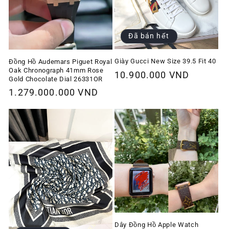
Đã bán hết
Giày Gucci New Size 39.5 Fit 40
Đồng Hồ Audemars Piguet Royal
Oak Chronograph 41mm Rose
Giá
10.900.000 VND
Gold Chocolate Dial 26331OR
thông
Giá
1.279.000.000 VND
thường
thông
thường
Dây Đồng Hồ Apple Watch