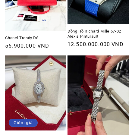
Đồng Hồ Richard Mille 67-02
Alexis Pinturault
Chanel Trendy Đỏ
Giá
12.500.000.000 VND
Giá
56.900.000 VND
thông
thông
thường
thường
Giảm giá