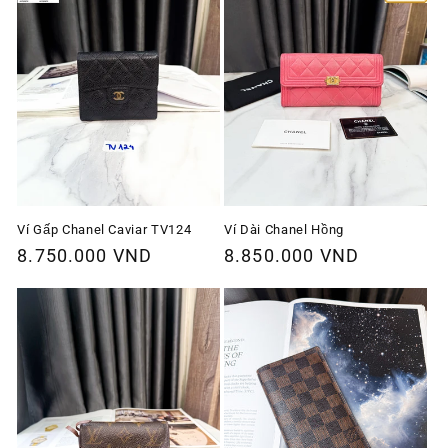
Ví Gấp Chanel Caviar TV124
Ví Dài Chanel Hồng
Giá
8.750.000 VND
Giá
8.850.000 VND
thông
thông
thường
thường