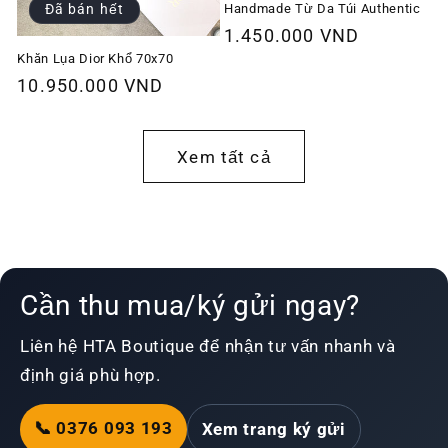
Handmade Từ Da Túi Authentic
Đã bán hết
Giá
1.450.000 VND
thông
Khăn Lụa Dior Khổ 70x70
Giá
10.950.000 VND
thường
thông
thường
Xem tất cả
Cần thu mua/ký gửi ngay?
Liên hệ HTA Boutique để nhận tư vấn nhanh và
định giá phù hợp.
📞 0376 093 193
Xem trang ký gửi