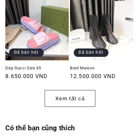
Đã bán hết
Đã bán hết
Dép Gucci Size 35
Boot Maison
Giá
8.650.000 VND
Giá
12.500.000 VND
thông
thông
thường
thường
Xem tất cả
Có thể bạn cũng thích