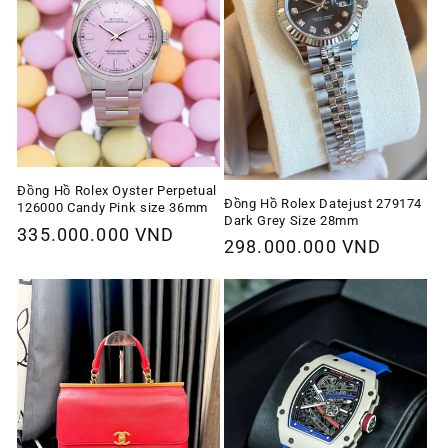
Đồng Hồ Rolex Oyster Perpetual
Đồng Hồ Rolex Datejust 279174
126000 Candy Pink size 36mm
Dark Grey Size 28mm
Giá
335.000.000 VND
Giá
298.000.000 VND
thông
thông
thường
thường