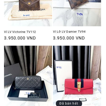
Ví Lỡ LV Damier TV94
Ví LV Victorine TV112
Giá
3.950.000 VND
Giá
3.950.000 VND
thông
thông
thường
thường
Đã bán hết