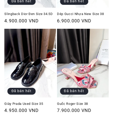
Đã bán hết
Đã bán hết
Slingback Dior Đen Size 34.5D
Dép Gucci Nhựa New Size 38
Giá
4.900.000 VND
Giá
6.900.000 VND
thông
thông
thường
thường
Đã bán hết
Đã bán hết
Giày Prada Used Size 35
Guốc Roger Size 38
Giá
4.950.000 VND
Giá
7.900.000 VND