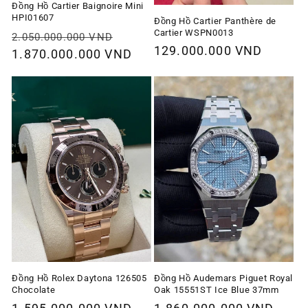
Đồng Hồ Cartier Baignoire Mini
HPI01607
Đồng Hồ Cartier Panthère de
Cartier WSPN0013
Giá
Giá
2.050.000.000 VND
Giá
129.000.000 VND
thông
1.870.000.000 VND
ưu
thông
thường
đãi
thường
Đồng Hồ Rolex Daytona 126505
Đồng Hồ Audemars Piguet Royal
Chocolate
Oak 15551ST Ice Blue 37mm