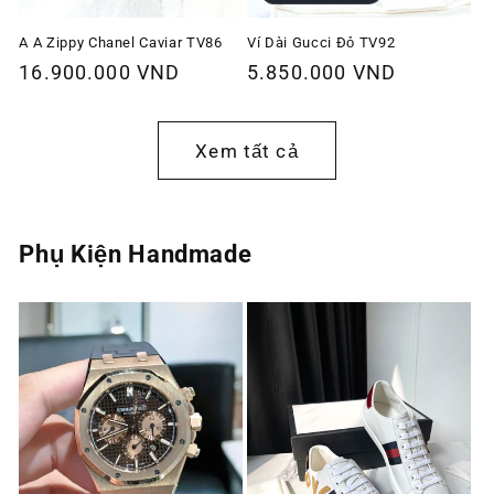
A A Zippy Chanel Caviar TV86
Ví Dài Gucci Đỏ TV92
Giá
16.900.000 VND
Giá
5.850.000 VND
thông
thông
thường
thường
Xem tất cả
Phụ Kiện Handmade