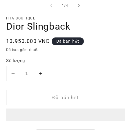
phương
p
tiện
ti
trong
1
/
4
1
2
số
trong
tr
hộp
h
HTA BOUTIQUE
tương
t
Dior Slingback
tác
tá
Giá
13.950.000 VND
Đã bán hết
thông
Đã bao gồm thuế.
thường
Số lượng
Giảm
Tăng
số
số
lượng
lượng
của
của
Đã bán hết
Dior
Dior
Slingback
Slingback