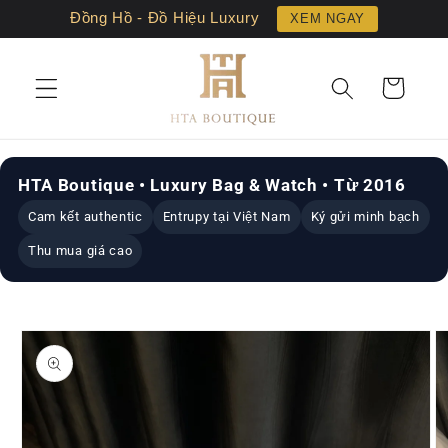
Chuyển
Đồng Hồ - Đồ Hiệu Luxury
XEM NGAY
đến nội
dung
Giỏ
hàng
HTA Boutique • Luxury Bag & Watch • Từ 2016
Cam kết authentic
Entrupy tại Việt Nam
Ký gửi minh bạch
Thu mua giá cao
Chuyển
đến
thông
tin sản
phẩm