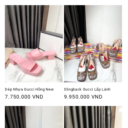
thông
thông
thường
thường
Dép Nhựa Gucci Hồng New
Slingback Gucci Lấp Lánh
Giá
7.750.000 VND
Giá
9.950.000 VND
thông
thông
thường
thường