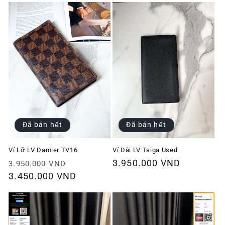
Đã bán hết
Đã bán hết
Ví Lỡ LV Damier TV16
Ví Dài LV Taiga Used
Giá
Giá
Giá
3.950.000 VND
3.950.000 VND
thông
3.450.000 VND
ưu
thông
thường
đãi
thường