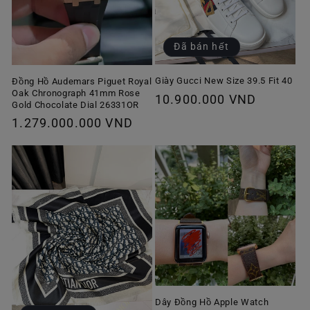
Đã bán hết
Giày Gucci New Size 39.5 Fit 40
Đồng Hồ Audemars Piguet Royal
Oak Chronograph 41mm Rose
Giá
10.900.000 VND
Gold Chocolate Dial 26331OR
thông
Giá
1.279.000.000 VND
thường
thông
thường
Dây Đồng Hồ Apple Watch