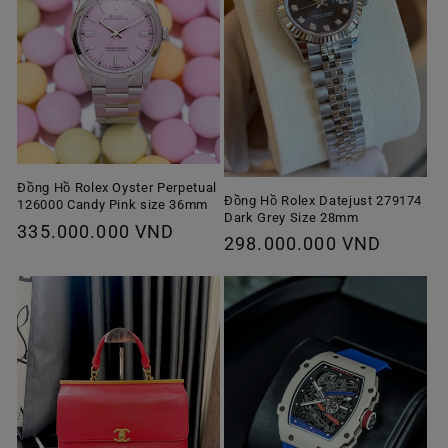
Đồng Hồ Rolex Oyster Perpetual
Đồng Hồ Rolex Datejust 279174
126000 Candy Pink size 36mm
Dark Grey Size 28mm
Giá
335.000.000 VND
Giá
298.000.000 VND
thông
thông
thường
thường