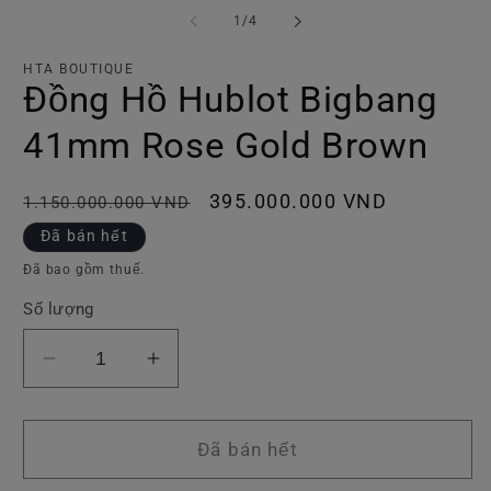
phương
tiện
trong
1
/
4
1
số
trong
hộp
HTA BOUTIQUE
tương
Đồng Hồ Hublot Bigbang
tác
41mm Rose Gold Brown
Giá
Giá
395.000.000 VND
1.150.000.000 VND
thông
ưu
Đã bán hết
thường
đãi
Đã bao gồm thuế.
Số lượng
Giảm
Tăng
số
số
lượng
lượng
của
của
Đã bán hết
Đồng
Đồng