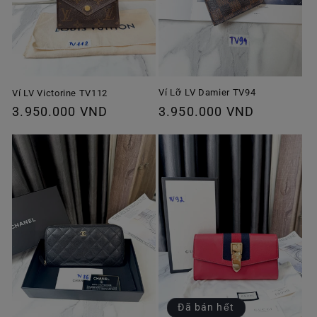
Ví Lỡ LV Damier TV94
Ví LV Victorine TV112
Giá
3.950.000 VND
Giá
3.950.000 VND
thông
thông
thường
thường
Đã bán hết