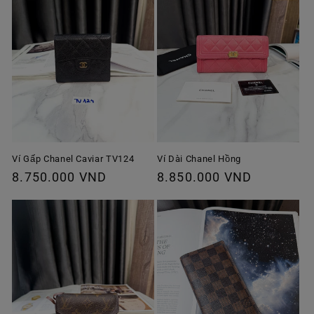
Ví Gấp Chanel Caviar TV124
Ví Dài Chanel Hồng
Giá
8.750.000 VND
Giá
8.850.000 VND
thông
thông
thường
thường