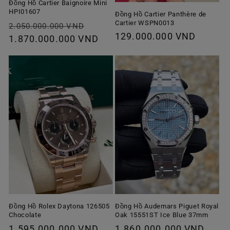
Đồng Hồ Cartier Baignoire Mini
HPI01607
Đồng Hồ Cartier Panthère de
Cartier WSPN0013
Giá
Giá
2.050.000.000 VND
Giá
129.000.000 VND
thông
1.870.000.000 VND
ưu
thông
thường
đãi
thường
Đồng Hồ Rolex Daytona 126505
Đồng Hồ Audemars Piguet Royal
Chocolate
Oak 15551ST Ice Blue 37mm
Giá
1.595.000.000 VND
Giá
1.860.000.000 VND