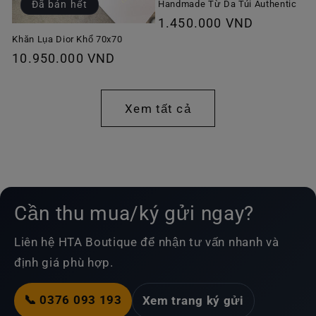
Handmade Từ Da Túi Authentic
Đã bán hết
Giá
1.450.000 VND
thông
Khăn Lụa Dior Khổ 70x70
Giá
10.950.000 VND
thường
thông
thường
Xem tất cả
Cần thu mua/ký gửi ngay?
Liên hệ HTA Boutique để nhận tư vấn nhanh và
định giá phù hợp.
📞 0376 093 193
Xem trang ký gửi