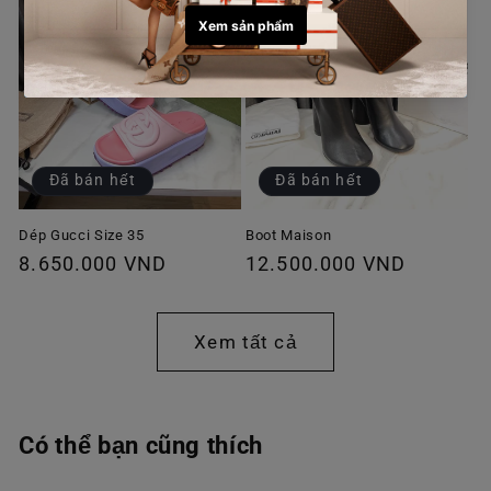
Đã bán hết
Đã bán hết
Dép Gucci Size 35
Boot Maison
Giá
8.650.000 VND
Giá
12.500.000 VND
thông
thông
thường
thường
Xem tất cả
Có thể bạn cũng thích