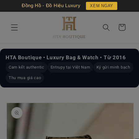
Chuyển
Đồng Hồ - Đồ Hiệu Luxury
XEM NGAY
đến nội
dung
Giỏ
hàng
HTA Boutique • Luxury Bag & Watch • Từ 2016
Cam kết authentic
Entrupy tại Việt Nam
Ký gửi minh bạch
Thu mua giá cao
Chuyển
đến
thông
tin sản
phẩm