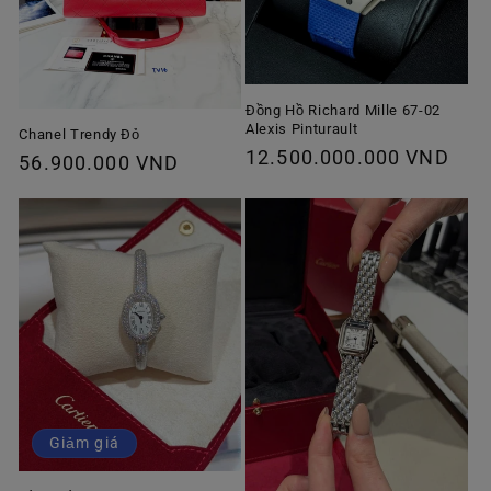
Đồng Hồ Richard Mille 67-02
Alexis Pinturault
Chanel Trendy Đỏ
Giá
12.500.000.000 VND
Giá
56.900.000 VND
thông
thông
thường
thường
Giảm giá