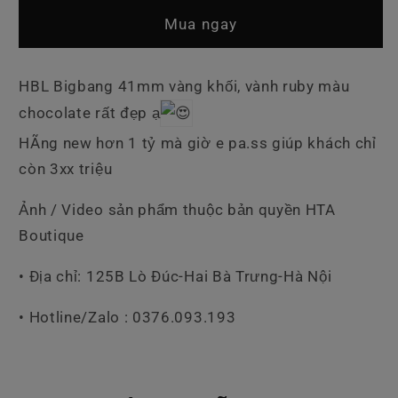
Hồ
Hồ
Mua ngay
Hublot
Hublot
Bigbang
Bigbang
41mm
41mm
HBL Bigbang 41mm vàng khối, vành ruby màu
Rose
Rose
chocolate rất đẹp ạ
Gold
Gold
Brown
Brown
HÃng new hơn 1 tỷ mà giờ e pa.ss giúp khách chỉ
còn 3xx triệu
Ảnh / Video sản phẩm thuộc bản quyền HTA
Boutique
• Địa chỉ: 125B Lò Đúc-Hai Bà Trưng-Hà Nội
• Hotline/Zalo : 0376.093.193