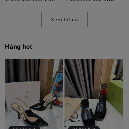
thông
thông
thường
thường
Xem tất cả
Hàng hot