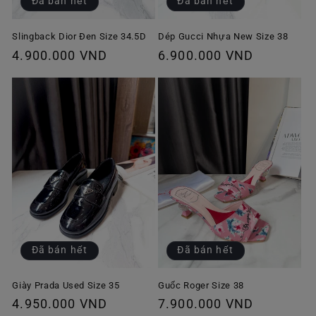
Đã bán hết
Đã bán hết
Slingback Dior Đen Size 34.5D
Dép Gucci Nhựa New Size 38
Giá
4.900.000 VND
Giá
6.900.000 VND
thông
thông
thường
thường
Đã bán hết
Đã bán hết
Giày Prada Used Size 35
Guốc Roger Size 38
Giá
4.950.000 VND
Giá
7.900.000 VND