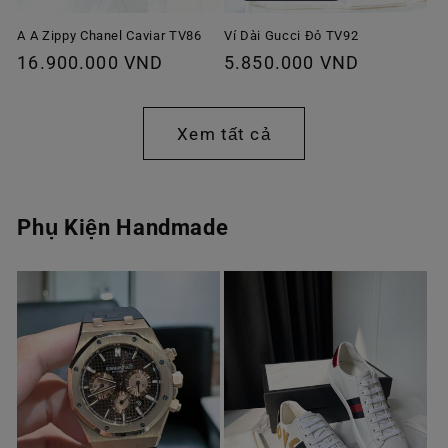
A A Zippy Chanel Caviar TV86
Ví Dài Gucci Đỏ TV92
Giá
16.900.000 VND
Giá
5.850.000 VND
thông
thông
thường
thường
Xem tất cả
Phụ Kiện Handmade