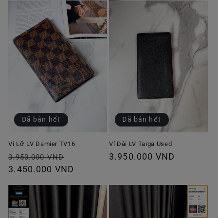
Đã bán hết
Đã bán hết
Ví Lỡ LV Damier TV16
Ví Dài LV Taiga Used
Giá
Giá
Giá
3.950.000 VND
3.950.000 VND
thông
3.450.000 VND
ưu
thông
thường
đãi
thường