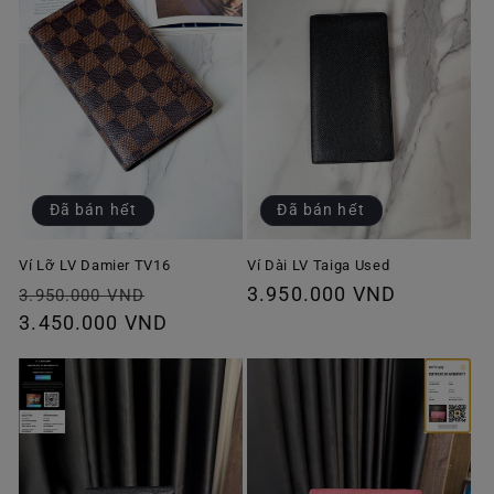
Đã bán hết
Đã bán hết
Ví Lỡ LV Damier TV16
Ví Dài LV Taiga Used
Giá
Giá
Giá
3.950.000 VND
3.950.000 VND
thông
3.450.000 VND
ưu
thông
thường
đãi
thường