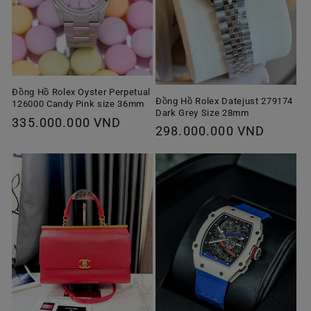
Đồng Hồ Rolex Oyster Perpetual
Đồng Hồ Rolex Datejust 279174
126000 Candy Pink size 36mm
Dark Grey Size 28mm
Giá
335.000.000 VND
Giá
298.000.000 VND
thông
thông
thường
thường