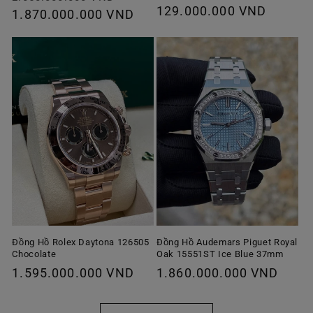
Giá
129.000.000 VND
thông
1.870.000.000 VND
ưu
thông
thường
đãi
thường
Đồng Hồ Rolex Daytona 126505
Đồng Hồ Audemars Piguet Royal
Chocolate
Oak 15551ST Ice Blue 37mm
Giá
1.595.000.000 VND
Giá
1.860.000.000 VND
thông
thông
thường
thường