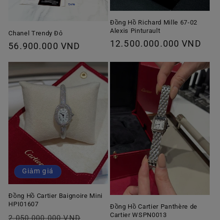
Đồng Hồ Richard Mille 67-02
Alexis Pinturault
Chanel Trendy Đỏ
Giá
12.500.000.000 VND
Giá
56.900.000 VND
thông
thông
thường
thường
Giảm giá
Đồng Hồ Cartier Baignoire Mini
HPI01607
Đồng Hồ Cartier Panthère de
Cartier WSPN0013
Giá
Giá
2.050.000.000 VND