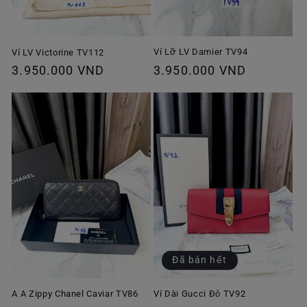
Ví Lỡ LV Damier TV94
Ví LV Victorine TV112
Giá
3.950.000 VND
Giá
3.950.000 VND
thông
thông
thường
thường
Đã bán hết
A A Zippy Chanel Caviar TV86
Ví Dài Gucci Đỏ TV92