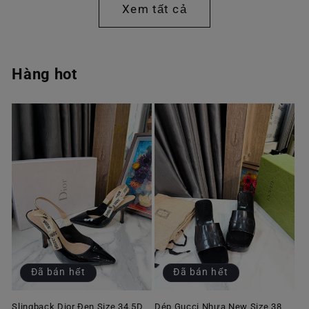
Xem tất cả
Hàng hot
Đã bán hết
Đã bán hết
Slingback Dior Đen Size 34.5D
Dép Gucci Nhựa New Size 38