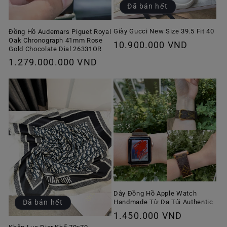
Đã bán hết
Giày Gucci New Size 39.5 Fit 40
Đồng Hồ Audemars Piguet Royal
Oak Chronograph 41mm Rose
Giá
10.900.000 VND
Gold Chocolate Dial 26331OR
thông
Giá
1.279.000.000 VND
thường
thông
thường
Dây Đồng Hồ Apple Watch
Handmade Từ Da Túi Authentic
Đã bán hết
Giá
1.450.000 VND