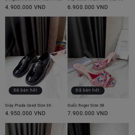
Giá
4.900.000 VND
Giá
6.900.000 VND
thông
thông
thường
thường
Đã bán hết
Đã bán hết
Giày Prada Used Size 35
Guốc Roger Size 38
Giá
4.950.000 VND
Giá
7.900.000 VND
thông
thông
thường
thường