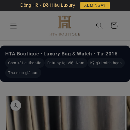
Chuyển
Đồng Hồ - Đồ Hiệu Luxury
XEM NGAY
đến nội
dung
Giỏ
hàng
HTA Boutique • Luxury Bag & Watch • Từ 2016
Cam kết authentic
Entrupy tại Việt Nam
Ký gửi minh bạch
Thu mua giá cao
Chuyển
đến
thông
tin sản
phẩm