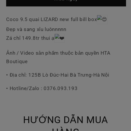
9.5
9.5
Quai
Quai
Thằn
Thằn
Coco 9.5 quai LIZARD new full bill box
Lằn
Lằn
Đẹp và sang xỉu luônnnnn
Zá chỉ 149.8tr thui ạ
Ảnh / Video sản phẩm thuộc bản quyền HTA
Boutique
• Địa chỉ: 125B Lò Đúc-Hai Bà Trưng-Hà Nội
• Hotline/Zalo : 0376.093.193
HƯỚNG DẪN MUA