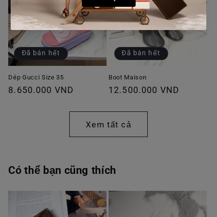
Đã bán hết
Đã bán hết
Dép Gucci Size 35
Boot Maison
Giá
8.650.000 VND
Giá
12.500.000 VND
thông
thông
thường
thường
Xem tất cả
Có thể bạn cũng thích