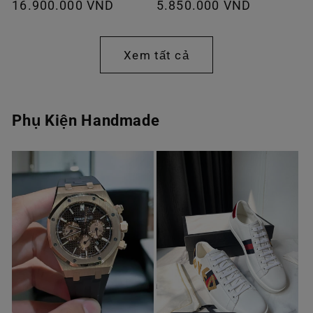
Giá
16.900.000 VND
Giá
5.850.000 VND
thông
thông
thường
thường
Xem tất cả
Phụ Kiện Handmade