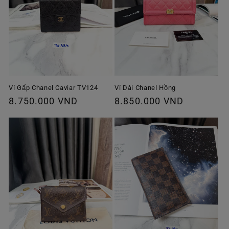
Ví Gấp Chanel Caviar TV124
Ví Dài Chanel Hồng
Giá
8.750.000 VND
Giá
8.850.000 VND
thông
thông
thường
thường