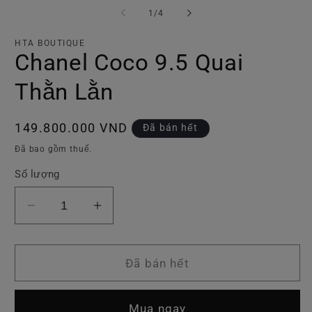
phương
p
tiện
ti
trong
1
/
4
1
2
số
trong
tr
hộp
h
HTA BOUTIQUE
tương
t
Chanel Coco 9.5 Quai
tác
tá
Thằn Lằn
Giá
149.800.000 VND
Đã bán hết
thông
Đã bao gồm thuế.
thường
Số lượng
Giảm
Tăng
số
số
lượng
lượng
của
của
Đã bán hết
Chanel
Chanel
Coco
Coco
Mua ngay