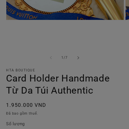
Mở
M
phương
p
tiện
ti
1
2
trong
tr
hộp
h
tương
t
tác
tá
trong
1
/
7
số
HTA BOUTIQUE
Card Holder Handmade
Từ Da Túi Authentic
Giá
1.950.000 VND
thông
Đã bao gồm thuế.
thường
Số lượng