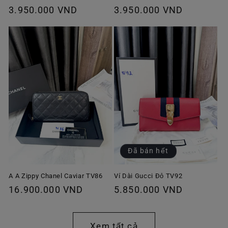
Giá
3.950.000 VND
Giá
3.950.000 VND
thông
thông
thường
thường
Đã bán hết
A A Zippy Chanel Caviar TV86
Ví Dài Gucci Đỏ TV92
Giá
16.900.000 VND
Giá
5.850.000 VND
thông
thông
thường
thường
Xem tất cả