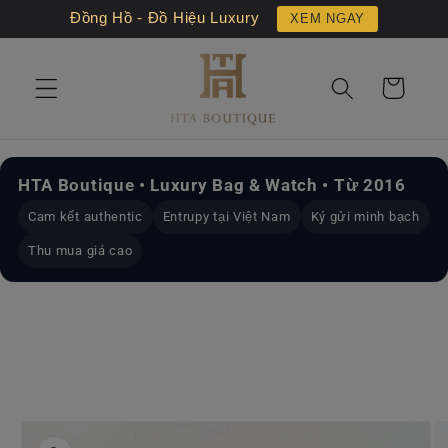
Chuyển
Đồng Hồ - Đồ Hiệu Luxury
XEM NGAY
đến nội
dung
Giỏ
hàng
HTA Boutique • Luxury Bag & Watch • Từ 2016
Cam kết authentic
Entrupy tại Việt Nam
Ký gửi minh bạch
Thu mua giá cao
Chuyển
đến
thông
tin sản
phẩm