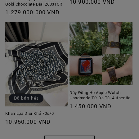
Giá
10.900.000 VND
Gold Chocolate Dial 26331OR
thông
Giá
1.279.000.000 VND
thường
thông
thường
Dây Đồng Hồ Apple Watch
Handmade Từ Da Túi Authentic
Đã bán hết
Giá
1.450.000 VND
thông
Khăn Lụa Dior Khổ 70x70
Giá
10.950.000 VND
thường
thông
thường