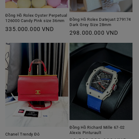
Đồng Hồ Rolex Oyster Perpetual
Đồng Hồ Rolex Datejust 279174
126000 Candy Pink size 36mm
Dark Grey Size 28mm
Giá
335.000.000 VND
Giá
298.000.000 VND
thông
thông
thường
thường
Đồng Hồ Richard Mille 67-02
Alexis Pinturault
Chanel Trendy Đỏ