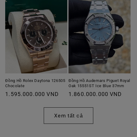
Đồng Hồ Rolex Daytona 126505
Đồng Hồ Audemars Piguet Royal
Chocolate
Oak 15551ST Ice Blue 37mm
Giá
1.595.000.000 VND
Giá
1.860.000.000 VND
thông
thông
thường
thường
Xem tất cả