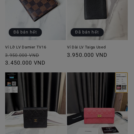
Đã bán hết
Đã bán hết
Ví Lỡ LV Damier TV16
Ví Dài LV Taiga Used
Giá
Giá
Giá
3.950.000 VND
3.950.000 VND
thông
3.450.000 VND
ưu
thông
thường
đãi
thường