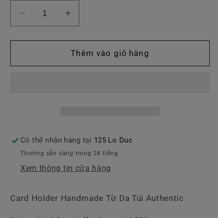
Giảm
Tăng
số
số
lượng
lượng
của
của
Thêm vào giỏ hàng
Card
Card
Holder
Holder
Handmade
Handmade
Từ
Từ
Da
Da
Túi
Túi
Authentic
Authentic
Có thể nhận hàng tại
125 Lo Duc
Thường sẵn sàng trong 24 tiếng
Xem thông tin cửa hàng
Card Holder Handmade Từ Da Túi Authentic