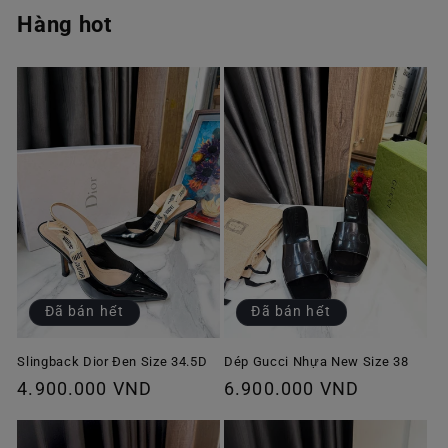
Hàng hot
Đã bán hết
Đã bán hết
Slingback Dior Đen Size 34.5D
Dép Gucci Nhựa New Size 38
Giá
4.900.000 VND
Giá
6.900.000 VND
thông
thông
thường
thường