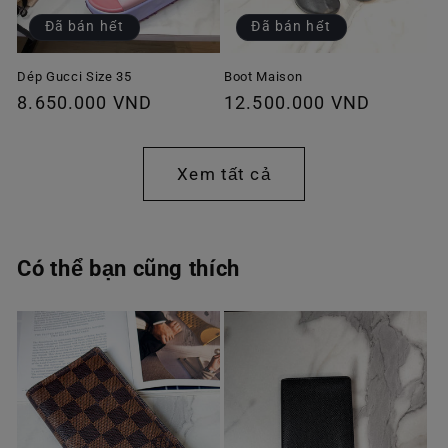
Đã bán hết
Đã bán hết
Dép Gucci Size 35
Boot Maison
Giá
8.650.000 VND
Giá
12.500.000 VND
thông
thông
thường
thường
Xem tất cả
Có thể bạn cũng thích