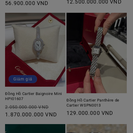
Giá
12.500.000.000 VND
Giá
56.900.000 VND
thông
thông
thường
thường
Giảm giá
Đồng Hồ Cartier Baignoire Mini
HPI01607
Đồng Hồ Cartier Panthère de
Cartier WSPN0013
Giá
Giá
2.050.000.000 VND
Giá
129.000.000 VND
thông
1.870.000.000 VND
ưu
thông
thường
đãi
thường