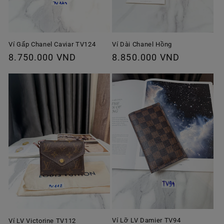
Ví Gấp Chanel Caviar TV124
Ví Dài Chanel Hồng
Giá
8.750.000 VND
Giá
8.850.000 VND
thông
thông
thường
thường
Ví Lỡ LV Damier TV94
Ví LV Victorine TV112