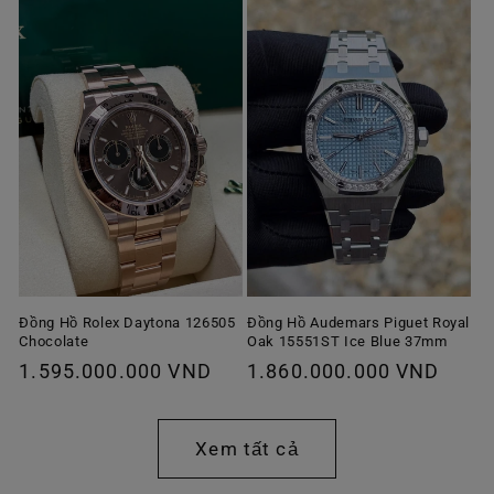
thường
Đồng Hồ Rolex Daytona 126505
Đồng Hồ Audemars Piguet Royal
Chocolate
Oak 15551ST Ice Blue 37mm
Giá
1.595.000.000 VND
Giá
1.860.000.000 VND
thông
thông
thường
thường
Xem tất cả