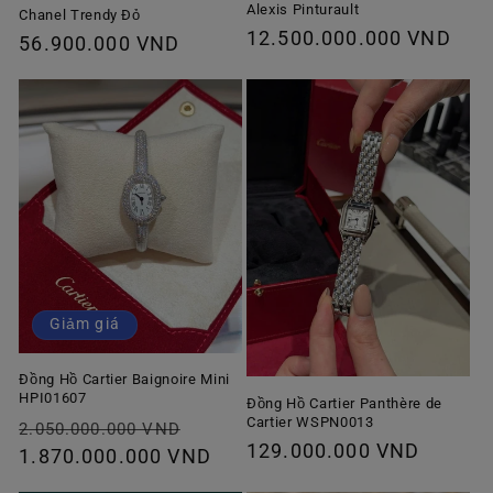
Alexis Pinturault
Chanel Trendy Đỏ
Giá
12.500.000.000 VND
Giá
56.900.000 VND
thông
thông
thường
thường
Giảm giá
Đồng Hồ Cartier Baignoire Mini
HPI01607
Đồng Hồ Cartier Panthère de
Cartier WSPN0013
Giá
Giá
2.050.000.000 VND
Giá
129.000.000 VND
thông
1.870.000.000 VND
ưu
thông
thường
đãi