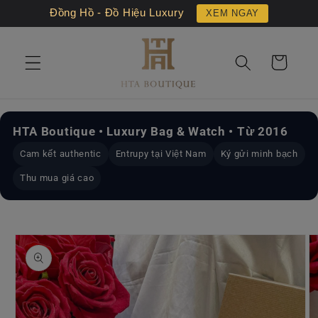
Chuyển
Đồng Hồ - Đồ Hiệu Luxury
XEM NGAY
đến nội
dung
Giỏ
hàng
HTA Boutique • Luxury Bag & Watch • Từ 2016
Cam kết authentic
Entrupy tại Việt Nam
Ký gửi minh bạch
Thu mua giá cao
Chuyển
đến
thông
tin sản
phẩm