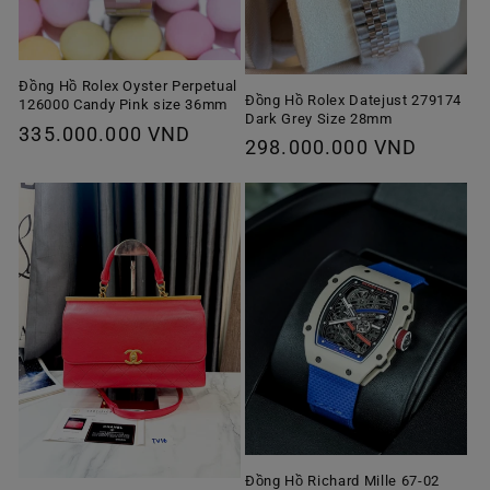
Đồng Hồ Rolex Oyster Perpetual
Đồng Hồ Rolex Datejust 279174
126000 Candy Pink size 36mm
Dark Grey Size 28mm
Giá
335.000.000 VND
Giá
298.000.000 VND
thông
thông
thường
thường
Đồng Hồ Richard Mille 67-02