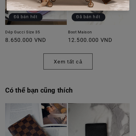
Đã bán hết
Đã bán hết
Dép Gucci Size 35
Boot Maison
Giá
8.650.000 VND
Giá
12.500.000 VND
thông
thông
thường
thường
Xem tất cả
Có thể bạn cũng thích