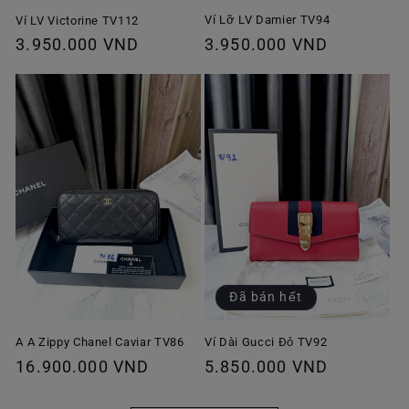
Ví Lỡ LV Damier TV94
Ví LV Victorine TV112
Giá
3.950.000 VND
Giá
3.950.000 VND
thông
thông
thường
thường
Đã bán hết
A A Zippy Chanel Caviar TV86
Ví Dài Gucci Đỏ TV92
Giá
16.900.000 VND
Giá
5.850.000 VND
thông
thông