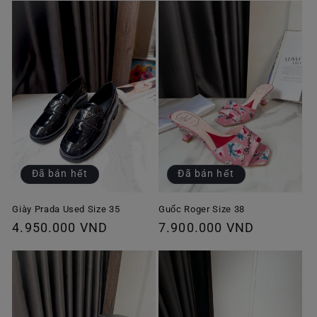
thường
thường
Đã bán hết
Đã bán hết
Giày Prada Used Size 35
Guốc Roger Size 38
Giá
4.950.000 VND
Giá
7.900.000 VND
thông
thông
thường
thường