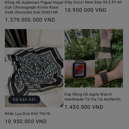
Giày Gucci New Size 39.5 Fit 40
Đồng Hồ Audemars Piguet Royal
Oak Chronograph 41mm Rose
Giá
10.900.000 VND
Gold Chocolate Dial 26331OR
thông
Giá
1.279.000.000 VND
thường
thông
thường
Dây Đồng Hồ Apple Watch
Handmade Từ Da Túi Authentic
Đã bán hết
Giá
1.450.000 VND
thông
Khăn Lụa Dior Khổ 70x70
Giá
10.950.000 VND
thường
thông