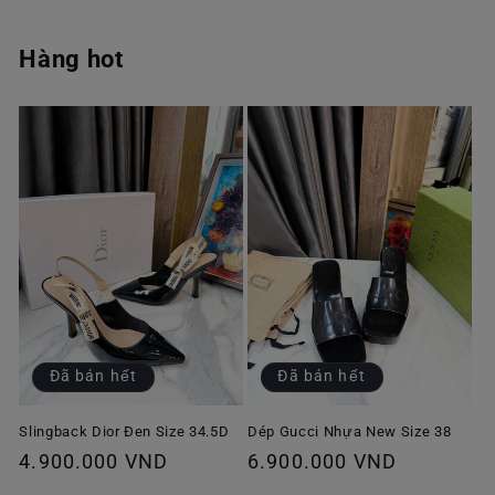
Hàng hot
Đã bán hết
Đã bán hết
Slingback Dior Đen Size 34.5D
Dép Gucci Nhựa New Size 38
Giá
4.900.000 VND
Giá
6.900.000 VND
thông
thông