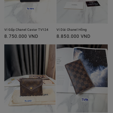
Ví Gấp Chanel Caviar TV124
Ví Dài Chanel Hồng
Giá
8.750.000 VND
Giá
8.850.000 VND
thông
thông
thường
thường