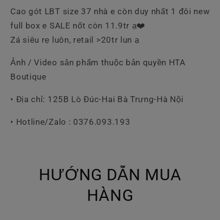
Hông
Hông
Cao gót LBT size 37 nhà e còn duy nhất 1 đôi new
full box e SALE nốt còn 11.9tr ạ❤️
Zá siêu rẹ luôn, retail >20tr lun ạ
Ảnh / Video sản phẩm thuộc bản quyền HTA
Boutique
• Địa chỉ: 125B Lò Đúc-Hai Bà Trưng-Hà Nội
• Hotline/Zalo : 0376.093.193
HƯỚNG DẪN MUA
HÀNG