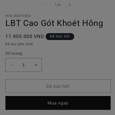
phương
p
tiện
ti
trong
1
/
4
1
2
số
trong
tr
hộp
h
HTA BOUTIQUE
tương
t
LBT Cao Gót Khoét Hông
tác
tá
Giá
11.900.000 VND
Đã bán hết
thông
Đã bao gồm thuế.
thường
Số lượng
Giảm
Tăng
số
số
lượng
lượng
của
của
Đã bán hết
LBT
LBT
Cao
Cao
Mua ngay
Gót
Gót
Khoét
Khoét