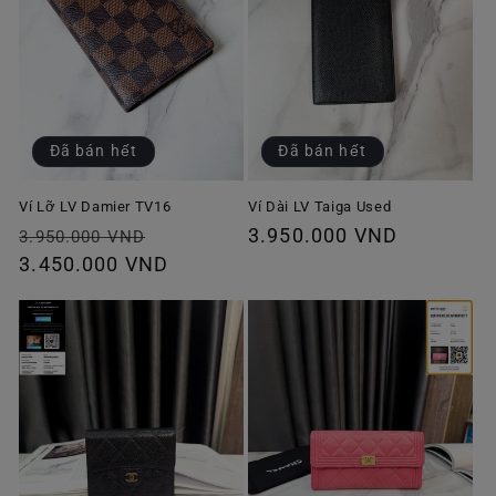
Đã bán hết
Đã bán hết
Ví Lỡ LV Damier TV16
Ví Dài LV Taiga Used
Giá
Giá
Giá
3.950.000 VND
3.950.000 VND
thông
3.450.000 VND
ưu
thông
thường
đãi
thường