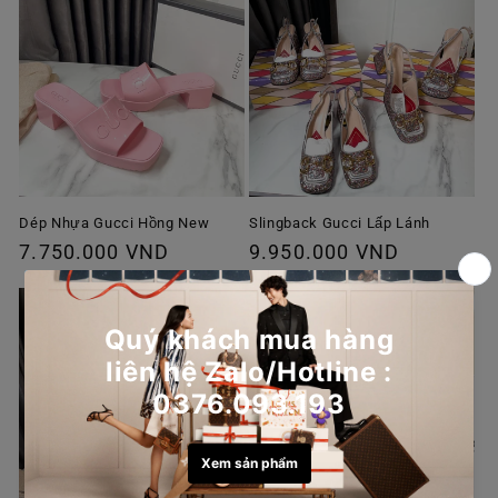
Dép Nhựa Gucci Hồng New
Slingback Gucci Lấp Lánh
Giá
7.750.000 VND
Giá
9.950.000 VND
thông
thông
thường
thường