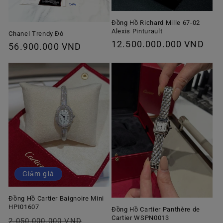
Đồng Hồ Richard Mille 67-02
Alexis Pinturault
Chanel Trendy Đỏ
Giá
12.500.000.000 VND
Giá
56.900.000 VND
thông
thông
thường
thường
Giảm giá
Đồng Hồ Cartier Baignoire Mini
HPI01607
Đồng Hồ Cartier Panthère de
Cartier WSPN0013
Giá
Giá
2.050.000.000 VND