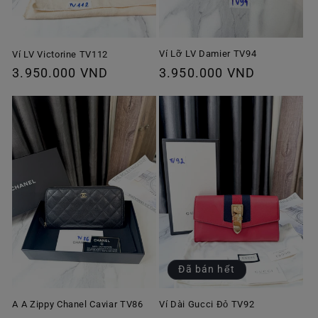
Ví Lỡ LV Damier TV94
Ví LV Victorine TV112
Giá
3.950.000 VND
Giá
3.950.000 VND
thông
thông
thường
thường
Đã bán hết
A A Zippy Chanel Caviar TV86
Ví Dài Gucci Đỏ TV92