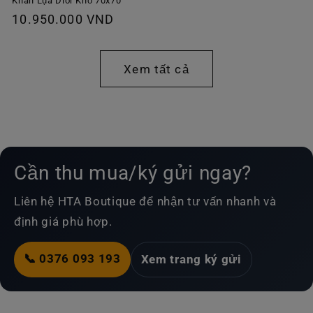
thông
Khăn Lụa Dior Khổ 70x70
Giá
10.950.000 VND
thường
thông
thường
Xem tất cả
Cần thu mua/ký gửi ngay?
Liên hệ HTA Boutique để nhận tư vấn nhanh và
định giá phù hợp.
📞 0376 093 193
Xem trang ký gửi