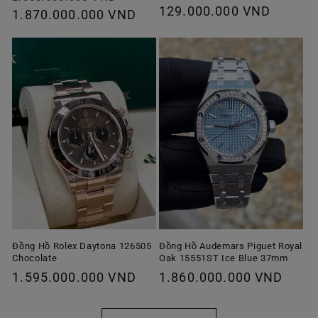
Giá
129.000.000 VND
thông
1.870.000.000 VND
ưu
thông
thường
đãi
thường
Đồng Hồ Rolex Daytona 126505
Đồng Hồ Audemars Piguet Royal
Chocolate
Oak 15551ST Ice Blue 37mm
Giá
1.595.000.000 VND
Giá
1.860.000.000 VND
thông
thông
thường
thường