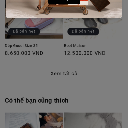
Đã bán hết
Đã bán hết
Dép Gucci Size 35
Boot Maison
Giá
8.650.000 VND
Giá
12.500.000 VND
thông
thông
thường
thường
Xem tất cả
Có thể bạn cũng thích