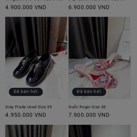
Giá
4.900.000 VND
Giá
6.900.000 VND
thông
thông
thường
thường
Đã bán hết
Đã bán hết
Giày Prada Used Size 35
Guốc Roger Size 38
Giá
4.950.000 VND
Giá
7.900.000 VND
thông
thông
thường
thường