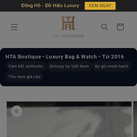
Chuyển
Đồng Hồ - Đồ Hiệu Luxury
XEM NGAY
đến nội
dung
Giỏ
hàng
HTA Boutique • Luxury Bag & Watch • Từ 2016
Cam kết authentic
Entrupy tại Việt Nam
Ký gửi minh bạch
Thu mua giá cao
Chuyển
đến
thông
tin sản
phẩm