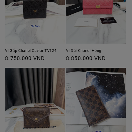
Ví Gấp Chanel Caviar TV124
Ví Dài Chanel Hồng
Giá
8.750.000 VND
Giá
8.850.000 VND
thông
thông
thường
thường