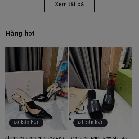
Xem tất cả
Hàng hot
Đã bán hết
Đã bán hết
Slingback Dior Đen Size 34.5D
Dép Gucci Nhựa New Size 38