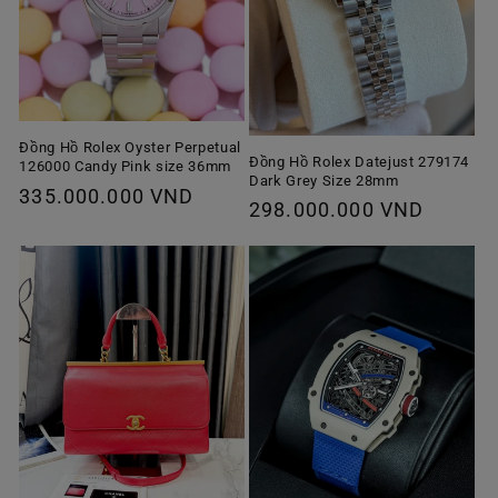
Đồng Hồ Rolex Oyster Perpetual
Đồng Hồ Rolex Datejust 279174
126000 Candy Pink size 36mm
Dark Grey Size 28mm
Giá
335.000.000 VND
Giá
298.000.000 VND
thông
thông
thường
thường