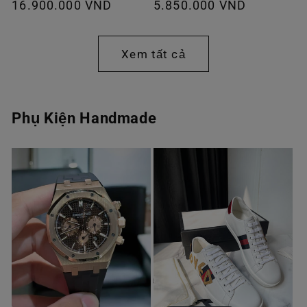
Giá
16.900.000 VND
Giá
5.850.000 VND
thông
thông
thường
thường
Xem tất cả
Phụ Kiện Handmade