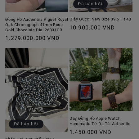
Đã bán hết
Giày Gucci New Size 39.5 Fit 40
Đồng Hồ Audemars Piguet Royal
Oak Chronograph 41mm Rose
Giá
10.900.000 VND
Gold Chocolate Dial 26331OR
thông
Giá
1.279.000.000 VND
thường
thông
thường
Dây Đồng Hồ Apple Watch
Handmade Từ Da Túi Authentic
Đã bán hết
Giá
1.450.000 VND