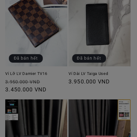
Đã bán hết
Đã bán hết
Ví Lỡ LV Damier TV16
Ví Dài LV Taiga Used
Giá
Giá
Giá
3.950.000 VND
3.950.000 VND
thông
3.450.000 VND
ưu
thông
thường
đãi
thường