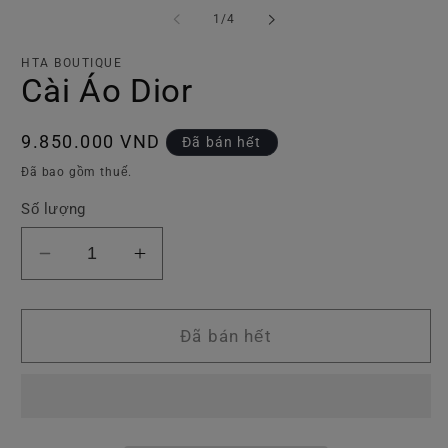
phương
p
tiện
ti
trong
1
/
4
1
2
số
trong
tr
hộp
h
HTA BOUTIQUE
tương
t
Cài Áo Dior
tác
tá
Giá
9.850.000 VND
Đã bán hết
thông
Đã bao gồm thuế.
thường
Số lượng
Giảm
Tăng
số
số
lượng
lượng
của
của
Đã bán hết
Cài
Cài
Áo
Áo
Dior
Dior