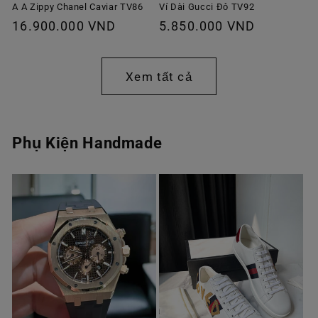
A A Zippy Chanel Caviar TV86
Ví Dài Gucci Đỏ TV92
Giá
16.900.000 VND
Giá
5.850.000 VND
thông
thông
thường
thường
Xem tất cả
Phụ Kiện Handmade