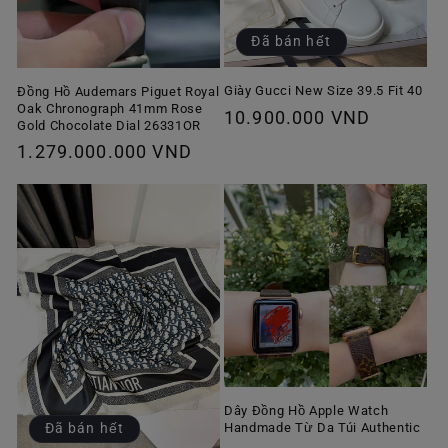
Đã bán hết
Giày Gucci New Size 39.5 Fit 40
Đồng Hồ Audemars Piguet Royal
Oak Chronograph 41mm Rose
Giá
10.900.000 VND
Gold Chocolate Dial 26331OR
thông
Giá
1.279.000.000 VND
thường
thông
thường
Dây Đồng Hồ Apple Watch
Handmade Từ Da Túi Authentic
Đã bán hết