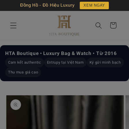
Chuyển
Đồng Hồ - Đồ Hiệu Luxury
XEM NGAY
đến nội
dung
Giỏ
hàng
HTA Boutique • Luxury Bag & Watch • Từ 2016
Cam kết authentic
Entrupy tại Việt Nam
Ký gửi minh bạch
Thu mua giá cao
Chuyển
đến
thông
tin sản
phẩm