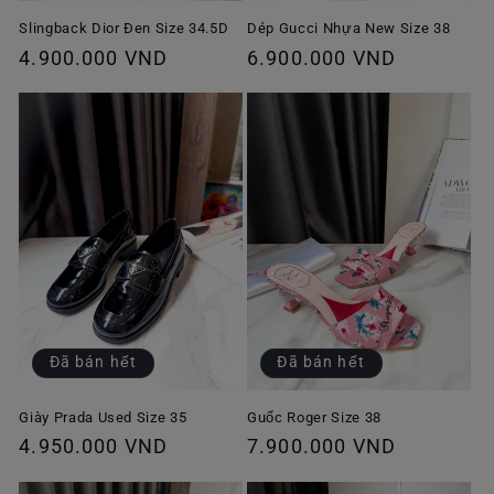
Slingback Dior Đen Size 34.5D
Dép Gucci Nhựa New Size 38
Giá
4.900.000 VND
Giá
6.900.000 VND
thông
thông
thường
thường
Đã bán hết
Đã bán hết
Giày Prada Used Size 35
Guốc Roger Size 38
Giá
4.950.000 VND
Giá
7.900.000 VND
thông
thông