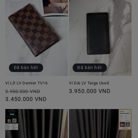
Đã bán hết
Đã bán hết
Ví Lỡ LV Damier TV16
Ví Dài LV Taiga Used
Giá
Giá
Giá
3.950.000 VND
3.950.000 VND
thông
3.450.000 VND
ưu
thông
thường
đãi
thường