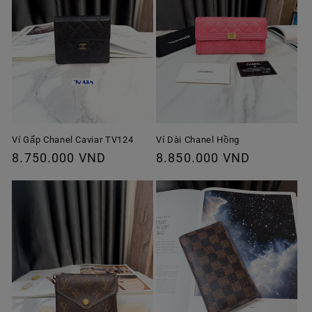
Ví Gấp Chanel Caviar TV124
Ví Dài Chanel Hồng
Giá
8.750.000 VND
Giá
8.850.000 VND
thông
thông
thường
thường