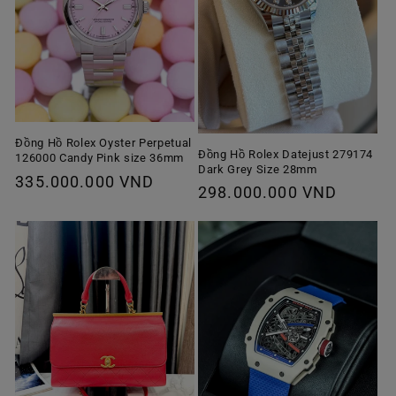
Đồng Hồ Rolex Oyster Perpetual
Đồng Hồ Rolex Datejust 279174
126000 Candy Pink size 36mm
Dark Grey Size 28mm
Giá
335.000.000 VND
Giá
298.000.000 VND
thông
thông
thường
thường