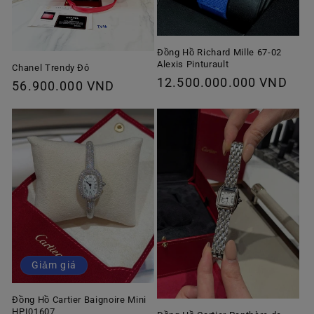
Đồng Hồ Richard Mille 67-02
Alexis Pinturault
Chanel Trendy Đỏ
Giá
12.500.000.000 VND
Giá
56.900.000 VND
thông
thông
thường
thường
Giảm giá
Đồng Hồ Cartier Baignoire Mini
HPI01607