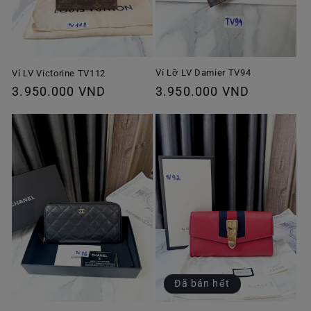
Ví Lỡ LV Damier TV94
Ví LV Victorine TV112
Giá
3.950.000 VND
Giá
3.950.000 VND
thông
thông
thường
thường
Đã bán hết