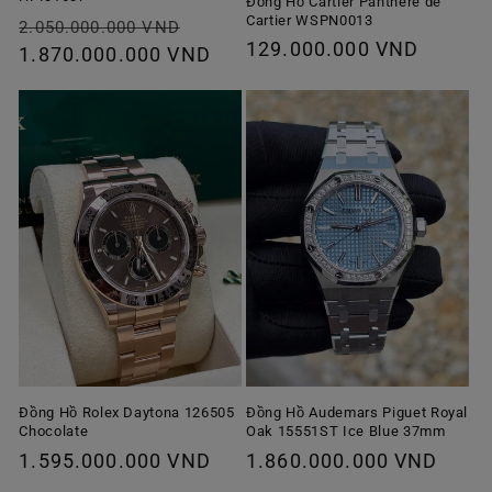
Đồng Hồ Cartier Panthère de
Cartier WSPN0013
Giá
Giá
2.050.000.000 VND
Giá
129.000.000 VND
thông
1.870.000.000 VND
ưu
thông
thường
đãi
thường
Đồng Hồ Rolex Daytona 126505
Đồng Hồ Audemars Piguet Royal
Chocolate
Oak 15551ST Ice Blue 37mm
Giá
1.595.000.000 VND
Giá
1.860.000.000 VND
thông
thông