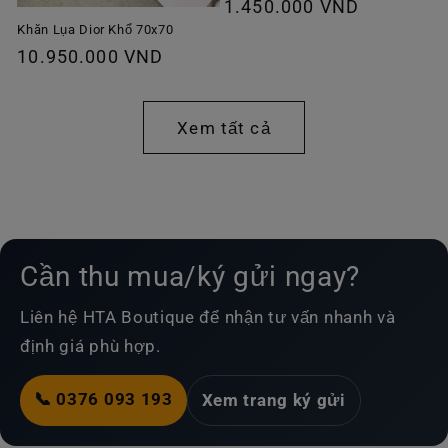
Giá
1.450.000 VND
thông
Khăn Lụa Dior Khổ 70x70
Giá
10.950.000 VND
thường
thông
thường
Xem tất cả
Cần thu mua/ký gửi ngay?
Liên hệ HTA Boutique để nhận tư vấn nhanh và
định giá phù hợp.
📞 0376 093 193
Xem trang ký gửi