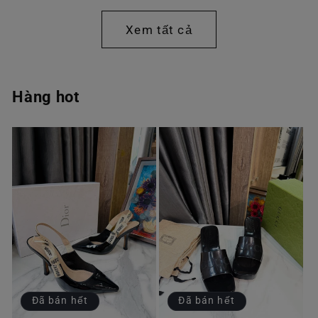
thường
thường
Xem tất cả
Hàng hot
Đã bán hết
Đã bán hết