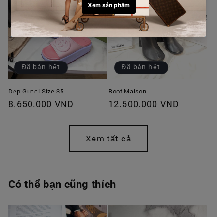
Đã bán hết
Đã bán hết
Dép Gucci Size 35
Boot Maison
Giá
8.650.000 VND
Giá
12.500.000 VND
thông
thông
thường
thường
Xem tất cả
Có thể bạn cũng thích