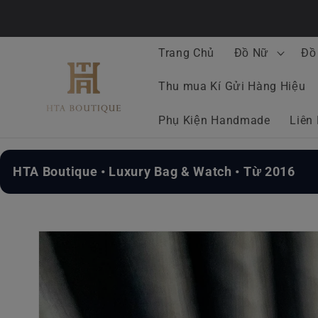
Chuyển
đến nội
dung
Trang Chủ
Đồ Nữ
Đồ
Thu mua Kí Gửi Hàng Hiệu
Phụ Kiện Handmade
Liên
HTA Boutique • Luxury Bag & Watch • Từ 2016
Chuyển
đến
thông
tin sản
phẩm