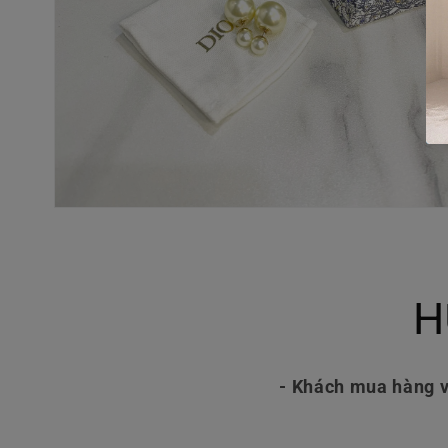
Mở
phương
tiện
4
trong
hộp
H
tương
tác
- Khách mua hàng v