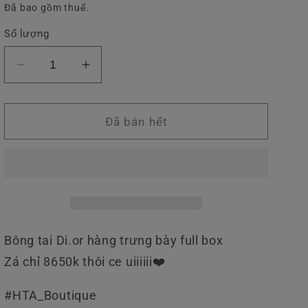
thông
Đã bao gồm thuế.
v
thường
ự
Số lượng
c
Giảm
Tăng
số
số
lượng
lượng
của
của
Đã bán hết
Bông
Bông
Tai
Tai
Dior
Dior
Bông tai Di.or hàng trưng bày full box
Zá chỉ 8650k thôi ce uiiiiii❤️
#HTA_Boutique