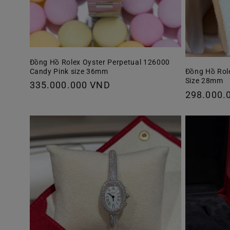
Đồng Hồ Rolex Oyster Perpetual 126000
Candy Pink size 36mm
Đồng Hồ Rol
Size 28mm
Giá
335.000.000 VND
Giá
298.000.
thông
thông
thường
thường