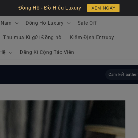
Đồng Hồ - Đồ Hiệu Luxury
XEM NGAY
 Nam
Đồng Hồ Luxury
Sale Off
Thu mua Kí gửi Đồng hồ
Kiểm Định Entrupy
 Hệ
Đăng Kí Cộng Tác Viên
Cam kết authen