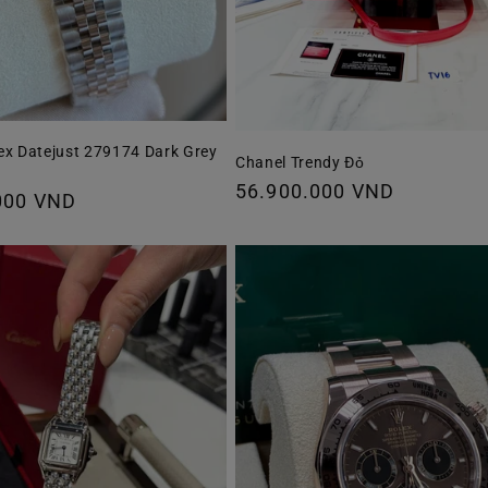
ex Datejust 279174 Dark Grey
Chanel Trendy Đỏ
Giá
56.900.000 VND
000 VND
thông
thường