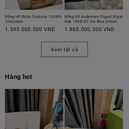
Đồng Hồ Rolex Daytona 126505
Đồng Hồ Audemars Piguet Royal
Chocolate
Oak 15551ST Ice Blue 37mm
Giá
1.595.000.000 VND
Giá
1.860.000.000 VND
thông
thông
thường
thường
Xem tất cả
Hàng hot