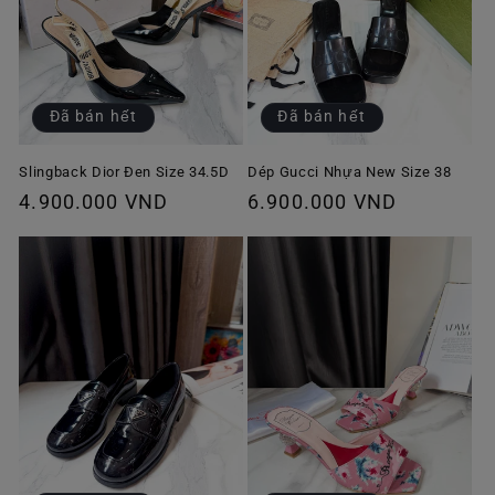
Đã bán hết
Đã bán hết
Slingback Dior Đen Size 34.5D
Dép Gucci Nhựa New Size 38
Giá
4.900.000 VND
Giá
6.900.000 VND
thông
thông
thường
thường