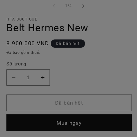
phương
p
tiện
ti
trong
1
/
4
1
2
số
trong
tr
hộp
h
HTA BOUTIQUE
tương
t
Belt Hermes New
tác
tá
Giá
8.900.000 VND
Đã bán hết
thông
Đã bao gồm thuế.
thường
Số lượng
Giảm
Tăng
số
số
lượng
lượng
của
của
Đã bán hết
Belt
Belt
Hermes
Hermes
Mua ngay
New
New