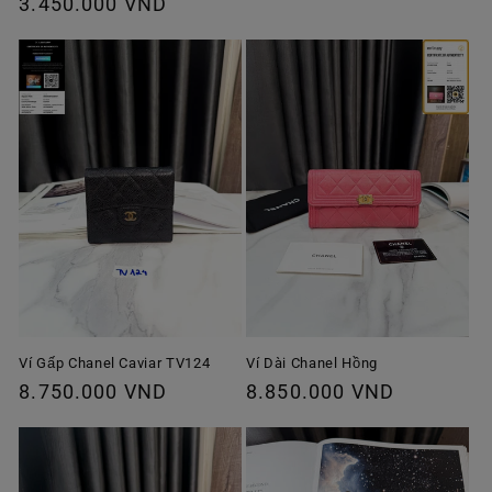
thông
3.450.000 VND
ưu
thông
thường
đãi
thường
Ví Gấp Chanel Caviar TV124
Ví Dài Chanel Hồng
Giá
8.750.000 VND
Giá
8.850.000 VND
thông
thông
thường
thường