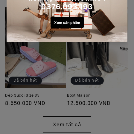
thông
thông
thường
thường
Đã bán hết
Đã bán hết
Dép Gucci Size 35
Boot Maison
Giá
8.650.000 VND
Giá
12.500.000 VND
thông
thông
thường
thường
Xem tất cả