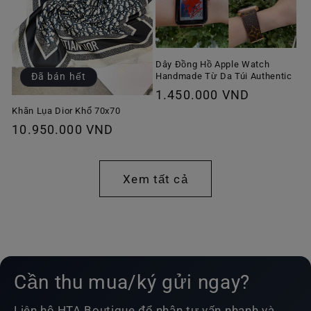
Dây Đồng Hồ Apple Watch
Handmade Từ Da Túi Authentic
Đã bán hết
Giá
1.450.000 VND
thông
Khăn Lụa Dior Khổ 70x70
Giá
10.950.000 VND
thường
thông
thường
Xem tất cả
Cần thu mua/ký gửi ngay?
Liên hệ HTA Boutique để nhận tư vấn nhanh và