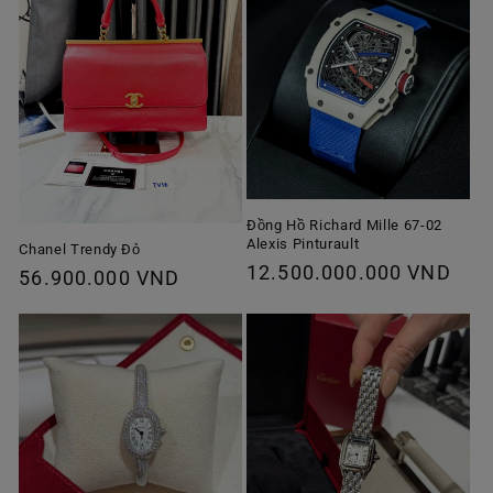
Đồng Hồ Richard Mille 67-02
Alexis Pinturault
Chanel Trendy Đỏ
Giá
12.500.000.000 VND
Giá
56.900.000 VND
thông
thông
thường
thường