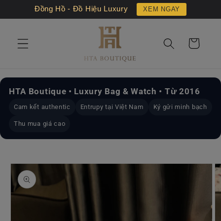
Chuyển
Đồng Hồ - Đồ Hiệu Luxury
XEM NGAY
đến nội
dung
Giỏ
hàng
HTA Boutique • Luxury Bag & Watch • Từ 2016
Cam kết authentic
Entrupy tại Việt Nam
Ký gửi minh bạch
Thu mua giá cao
Chuyển
đến
thông
tin sản
phẩm