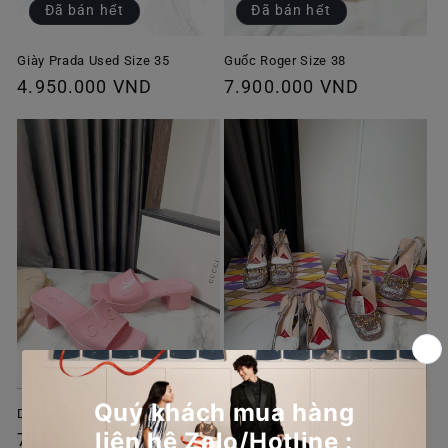
Đã bán hết
Đã bán hết
Giày Prada Used Size 35
Guốc Roger Size 38
Giá
4.950.000 VND
Giá
7.900.000 VND
thông
thông
thường
thường
Dép Nhựa Gucci Hồng New
Slingback Gucci Lấp Lánh
Giá
7.750.000 VND
Giá
9.950.000 VND