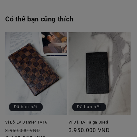
Có thể bạn cũng thích
Đã bán hết
Đã bán hết
Ví Lỡ LV Damier TV16
Ví Dài LV Taiga Used
Giá
Giá
Giá
3.950.000 VND
3.950.000 VND