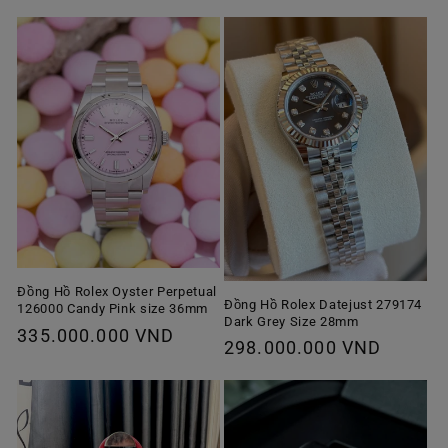
Đồng Hồ Rolex Oyster Perpetual
Đồng Hồ Rolex Datejust 279174
126000 Candy Pink size 36mm
Dark Grey Size 28mm
Giá
335.000.000 VND
Giá
298.000.000 VND
thông
thông
thường
thường