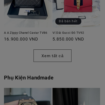
Đã bán hết
A A Zippy Chanel Caviar TV86
Ví Dài Gucci Đỏ TV92
Giá
16.900.000 VND
Giá
5.850.000 VND
thông
thông
thường
thường
Xem tất cả
Phụ Kiện Handmade