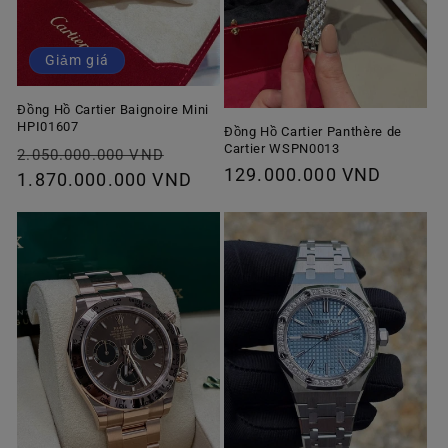
Giảm giá
Đồng Hồ Cartier Baignoire Mini
HPI01607
Đồng Hồ Cartier Panthère de
Cartier WSPN0013
Giá
Giá
2.050.000.000 VND
Giá
129.000.000 VND
thông
1.870.000.000 VND
ưu
thông
thường
đãi
thường