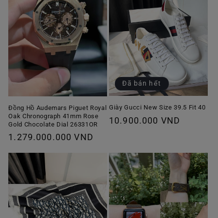
Đã bán hết
Giày Gucci New Size 39.5 Fit 40
Đồng Hồ Audemars Piguet Royal
Oak Chronograph 41mm Rose
Giá
10.900.000 VND
Gold Chocolate Dial 26331OR
thông
Giá
1.279.000.000 VND
thường
thông
thường