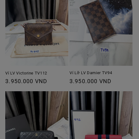
Ví Lỡ LV Damier TV94
Ví LV Victorine TV112
Giá
3.950.000 VND
Giá
3.950.000 VND
thông
thông
thường
thường