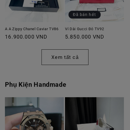
Đã bán hết
A A Zippy Chanel Caviar TV86
Ví Dài Gucci Đỏ TV92
Giá
16.900.000 VND
Giá
5.850.000 VND
thông
thông
thường
thường
Xem tất cả
Phụ Kiện Handmade