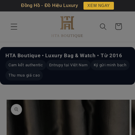
Chuyển
Đồng Hồ - Đồ Hiệu Luxury
XEM NGAY
đến nội
dung
Giỏ
hàng
HTA Boutique • Luxury Bag & Watch • Từ 2016
Cam kết authentic
Entrupy tại Việt Nam
Ký gửi minh bạch
Thu mua giá cao
Chuyển
đến
thông
tin sản
phẩm