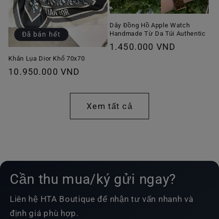
Dây Đồng Hồ Apple Watch
Handmade Từ Da Túi Authentic
Đã bán hết
Giá
1.450.000 VND
thông
Khăn Lụa Dior Khổ 70x70
Giá
10.950.000 VND
thường
thông
thường
Xem tất cả
Cần thu mua/ký gửi ngay?
Liên hệ HTA Boutique để nhận tư vấn nhanh và
định giá phù hợp.