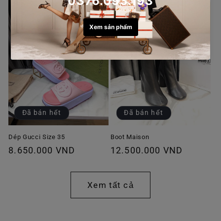
thường
thường
Đã bán hết
Đã bán hết
Dép Gucci Size 35
Boot Maison
Giá
8.650.000 VND
Giá
12.500.000 VND
thông
thông
thường
thường
Xem tất cả