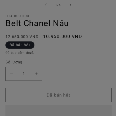
tiện
ti
trong
1
/
4
1
2
số
trong
tr
hộp
h
HTA BOUTIQUE
tương
t
Belt Chanel Nâu
tác
tá
Giá
Giá
10.950.000 VND
12.650.000 VND
thông
ưu
Đã bán hết
thường
đãi
Đã bao gồm thuế.
Số lượng
Giảm
Tăng
số
số
lượng
lượng
của
của
Đã bán hết
Belt
Belt
Chanel
Chanel
Nâu
Nâu