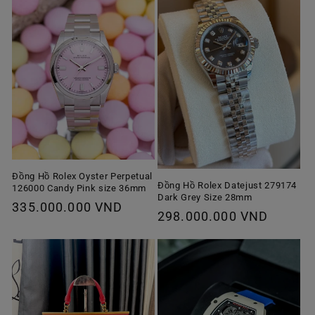
Đồng Hồ Rolex Oyster Perpetual
Đồng Hồ Rolex Datejust 279174
126000 Candy Pink size 36mm
Dark Grey Size 28mm
Giá
335.000.000 VND
Giá
298.000.000 VND
thông
thông
thường
thường