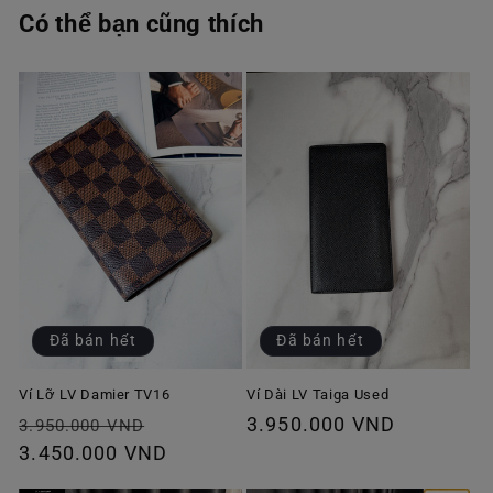
Có thể bạn cũng thích
Đã bán hết
Đã bán hết
Ví Lỡ LV Damier TV16
Ví Dài LV Taiga Used
Giá
Giá
Giá
3.950.000 VND
3.950.000 VND
thông
3.450.000 VND
ưu
thông
thường
đãi
thường