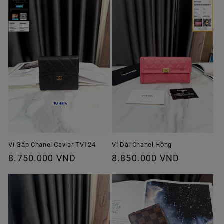
Ví Gấp Chanel Caviar TV124
Ví Dài Chanel Hồng
Giá
8.750.000 VND
Giá
8.850.000 VND
thông
thông
thường
thường