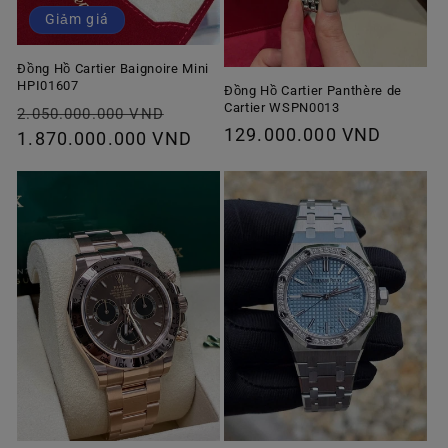
Giảm giá
Đồng Hồ Cartier Baignoire Mini
HPI01607
Đồng Hồ Cartier Panthère de
Cartier WSPN0013
Giá
Giá
2.050.000.000 VND
Giá
129.000.000 VND
thông
1.870.000.000 VND
ưu
thông
thường
đãi
thường