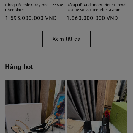
Đồng Hồ Rolex Daytona 126505
Đồng Hồ Audemars Piguet Royal
Chocolate
Oak 15551ST Ice Blue 37mm
Giá
1.595.000.000 VND
Giá
1.860.000.000 VND
thông
thông
thường
thường
Xem tất cả
Hàng hot