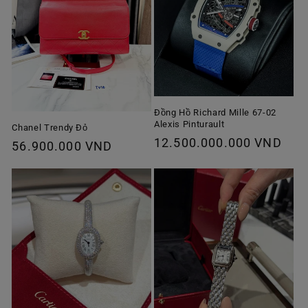
Đồng Hồ Richard Mille 67-02
Alexis Pinturault
Chanel Trendy Đỏ
Giá
12.500.000.000 VND
Giá
56.900.000 VND
thông
thông
thường
thường