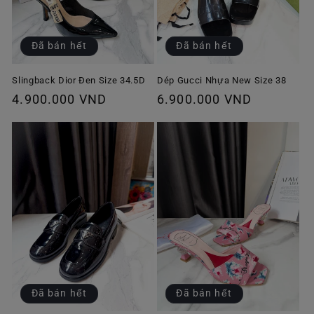
Đã bán hết
Đã bán hết
Slingback Dior Đen Size 34.5D
Dép Gucci Nhựa New Size 38
Giá
4.900.000 VND
Giá
6.900.000 VND
thông
thông
thường
thường
Đã bán hết
Đã bán hết