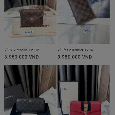
Ví Lỡ LV Damier TV94
Ví LV Victorine TV112
Giá
3.950.000 VND
Giá
3.950.000 VND
thông
thông
thường
thường