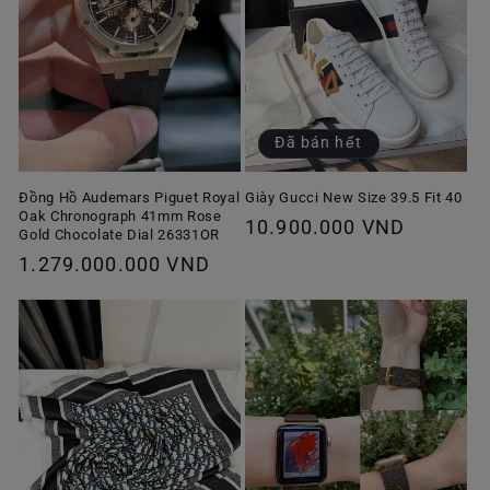
Đã bán hết
Giày Gucci New Size 39.5 Fit 40
Đồng Hồ Audemars Piguet Royal
Oak Chronograph 41mm Rose
Giá
10.900.000 VND
Gold Chocolate Dial 26331OR
thông
Giá
1.279.000.000 VND
thường
thông
thường