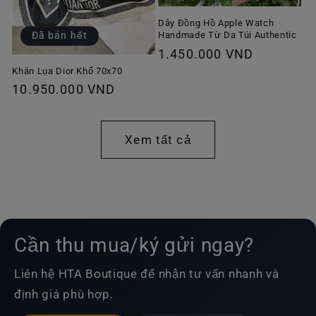
Dây Đồng Hồ Apple Watch
Handmade Từ Da Túi Authentic
Đã bán hết
Giá
1.450.000 VND
thông
Khăn Lụa Dior Khổ 70x70
Giá
10.950.000 VND
thường
thông
thường
Xem tất cả
Cần thu mua/ký gửi ngay?
Liên hệ HTA Boutique để nhận tư vấn nhanh và
định giá phù hợp.