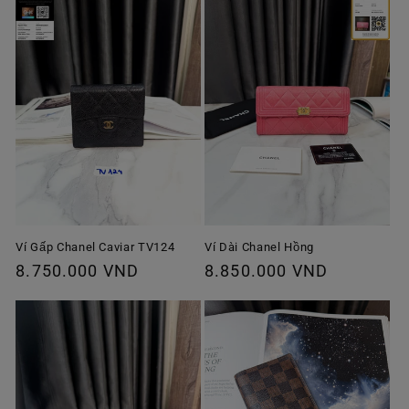
Ví Gấp Chanel Caviar TV124
Ví Dài Chanel Hồng
Giá
8.750.000 VND
Giá
8.850.000 VND
thông
thông
thường
thường