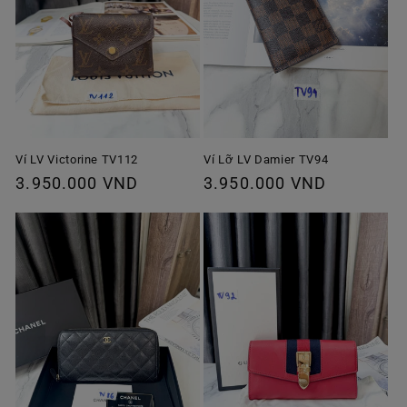
Ví Lỡ LV Damier TV94
Ví LV Victorine TV112
Giá
3.950.000 VND
Giá
3.950.000 VND
thông
thông
thường
thường