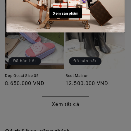
Đã bán hết
Đã bán hết
Dép Gucci Size 35
Boot Maison
Giá
8.650.000 VND
Giá
12.500.000 VND
thông
thông
thường
thường
Xem tất cả