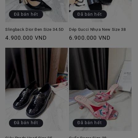
Đã bán hết
Đã bán hết
Slingback Dior Đen Size 34.5D
Dép Gucci Nhựa New Size 38
Giá
4.900.000 VND
Giá
6.900.000 VND
thông
thông
thường
thường
Đã bán hết
Đã bán hết