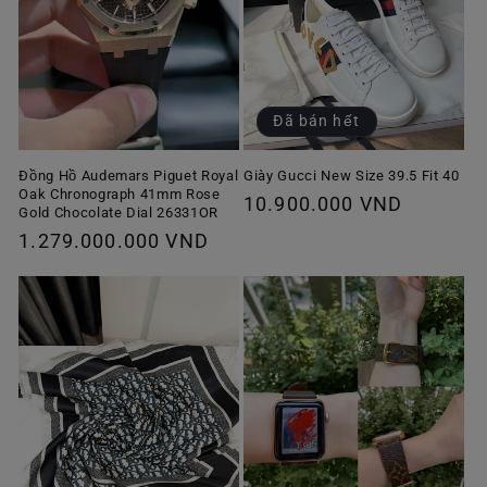
Đã bán hết
Giày Gucci New Size 39.5 Fit 40
Đồng Hồ Audemars Piguet Royal
Oak Chronograph 41mm Rose
Giá
10.900.000 VND
Gold Chocolate Dial 26331OR
thông
Giá
1.279.000.000 VND
thường
thông
thường