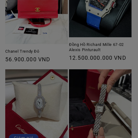
Đồng Hồ Richard Mille 67-02
Alexis Pinturault
Chanel Trendy Đỏ
Giá
12.500.000.000 VND
Giá
56.900.000 VND
thông
thông
thường
thường
Giảm giá