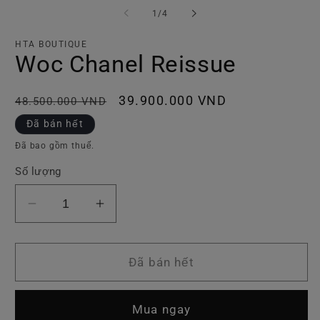
tiện
ti
trong
1
/
4
1
2
số
trong
tr
hộp
h
HTA BOUTIQUE
tương
t
Woc Chanel Reissue
tác
tá
Giá
Giá
39.900.000 VND
48.500.000 VND
thông
ưu
Đã bán hết
thường
đãi
Đã bao gồm thuế.
Số lượng
Giảm
Tăng
số
số
lượng
lượng
của
của
Đã bán hết
Woc
Woc
Chanel
Chanel
Mua ngay
Reissue
Reissue