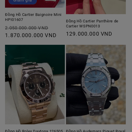
Đồng Hồ Cartier Baignoire Mini
HPI01607
Đồng Hồ Cartier Panthère de
Cartier WSPN0013
Giá
Giá
2.050.000.000 VND
Giá
129.000.000 VND
thông
1.870.000.000 VND
ưu
thông
thường
đãi
thường
Đồng Hồ Rolex Daytona 126505
Đồng Hồ Audemars Piguet Royal