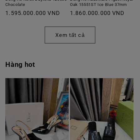
Chocolate
Oak 15551ST Ice Blue 37mm
Giá
1.595.000.000 VND
Giá
1.860.000.000 VND
thông
thông
thường
thường
Xem tất cả
Hàng hot