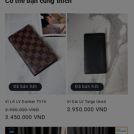
Có thể bạn cũng thích
Đã bán hết
Đã bán hết
Ví Lỡ LV Damier TV16
Ví Dài LV Taiga Used
Giá
Giá
Giá
3.950.000 VND
3.950.000 VND
thông
3.450.000 VND
ưu
thông
thường
đãi
thường