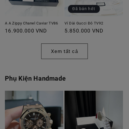
Đã bán hết
A A Zippy Chanel Caviar TV86
Ví Dài Gucci Đỏ TV92
Giá
16.900.000 VND
Giá
5.850.000 VND
thông
thông
thường
thường
Xem tất cả
Phụ Kiện Handmade