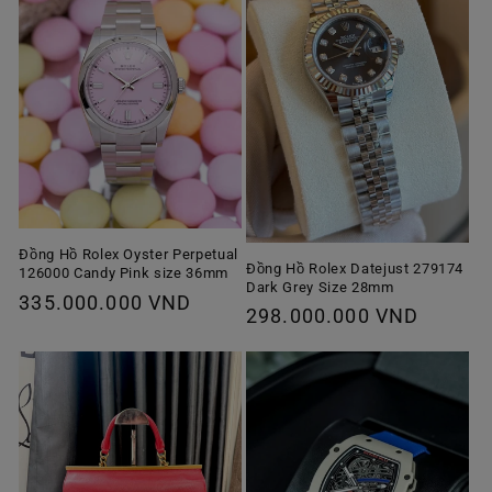
Đồng Hồ Rolex Oyster Perpetual
Đồng Hồ Rolex Datejust 279174
126000 Candy Pink size 36mm
Dark Grey Size 28mm
Giá
335.000.000 VND
Giá
298.000.000 VND
thông
thông
thường
thường