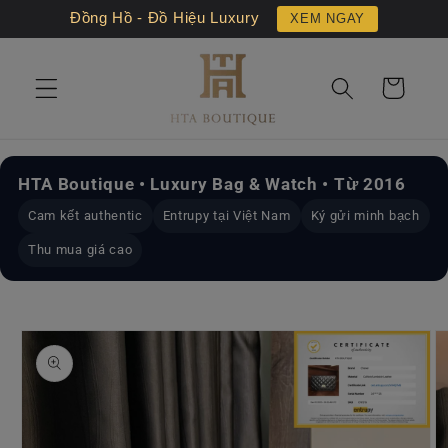
Chuyển
Đồng Hồ - Đồ Hiệu Luxury
XEM NGAY
đến nội
dung
Giỏ
hàng
HTA Boutique • Luxury Bag & Watch • Từ 2016
Cam kết authentic
Entrupy tại Việt Nam
Ký gửi minh bạch
Thu mua giá cao
Chuyển
đến
thông
tin sản
phẩm