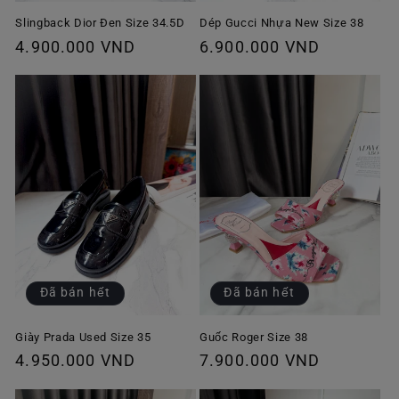
Slingback Dior Đen Size 34.5D
Dép Gucci Nhựa New Size 38
Giá
4.900.000 VND
Giá
6.900.000 VND
thông
thông
thường
thường
Đã bán hết
Đã bán hết
Giày Prada Used Size 35
Guốc Roger Size 38
Giá
4.950.000 VND
Giá
7.900.000 VND
thông
thông