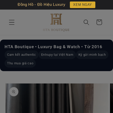
Chuyển
Đồng Hồ - Đồ Hiệu Luxury
XEM NGAY
đến nội
dung
Giỏ
hàng
HTA Boutique • Luxury Bag & Watch • Từ 2016
Cam kết authentic
Entrupy tại Việt Nam
Ký gửi minh bạch
Thu mua giá cao
Chuyển
đến
thông
tin sản
phẩm