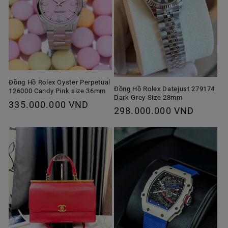
Đồng Hồ Rolex Oyster Perpetual
Đồng Hồ Rolex Datejust 279174
126000 Candy Pink size 36mm
Dark Grey Size 28mm
Giá
335.000.000 VND
Giá
298.000.000 VND
thông
thông
thường
thường