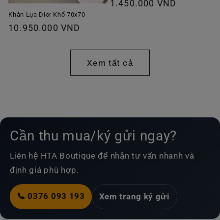
Giá
1.450.000 VND
thông
Khăn Lụa Dior Khổ 70x70
Giá
10.950.000 VND
thường
thông
thường
Xem tất cả
Cần thu mua/ký gửi ngay?
Liên hệ HTA Boutique để nhận tư vấn nhanh và
định giá phù hợp.
📞 0376 093 193
Xem trang ký gửi