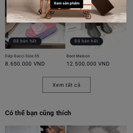
Đã bán hết
Đã bán hết
Dép Gucci Size 35
Boot Maison
Giá
8.650.000 VND
Giá
12.500.000 VND
thông
thông
thường
thường
Xem tất cả
Có thể bạn cũng thích