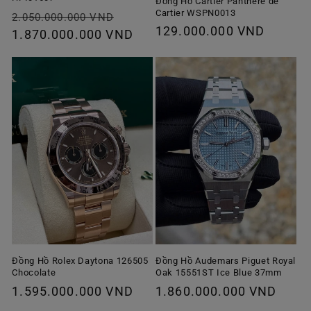
Đồng Hồ Cartier Panthère de
Cartier WSPN0013
Giá
Giá
2.050.000.000 VND
Giá
129.000.000 VND
thông
1.870.000.000 VND
ưu
thông
thường
đãi
thường
Đồng Hồ Rolex Daytona 126505
Đồng Hồ Audemars Piguet Royal
Chocolate
Oak 15551ST Ice Blue 37mm
Giá
1.595.000.000 VND
Giá
1.860.000.000 VND
thông
thông