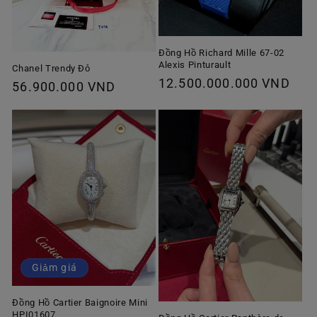
Đồng Hồ Richard Mille 67-02
Alexis Pinturault
Chanel Trendy Đỏ
Giá
12.500.000.000 VND
Giá
56.900.000 VND
thông
thông
thường
thường
Giảm giá
Đồng Hồ Cartier Baignoire Mini
HPI01607