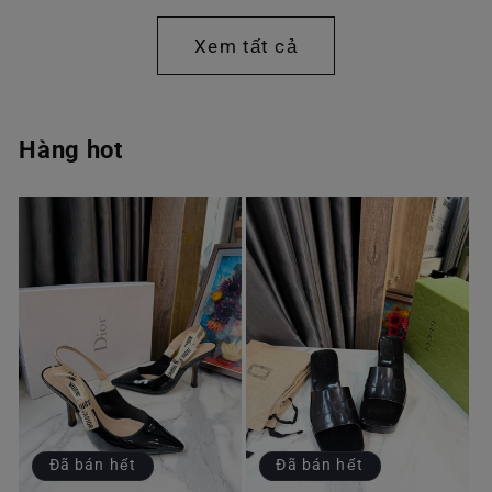
thường
thường
Xem tất cả
Hàng hot
Đã bán hết
Đã bán hết