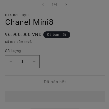
phương
p
tiện
ti
trong
1
/
4
1
2
số
trong
tr
hộp
h
HTA BOUTIQUE
tương
t
Chanel Mini8
tác
tá
Giá
96.900.000 VND
Đã bán hết
thông
Đã bao gồm thuế.
thường
Số lượng
Giảm
Tăng
số
số
lượng
lượng
của
của
Đã bán hết
Chanel
Chanel
Mini8
Mini8