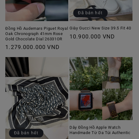
Đã bán hết
Giày Gucci New Size 39.5 Fit 40
Đồng Hồ Audemars Piguet Royal
Oak Chronograph 41mm Rose
Giá
10.900.000 VND
Gold Chocolate Dial 26331OR
thông
Giá
1.279.000.000 VND
thường
thông
thường
Dây Đồng Hồ Apple Watch
Handmade Từ Da Túi Authentic
Đã bán hết