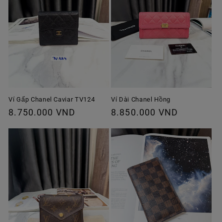
Ví Gấp Chanel Caviar TV124
Ví Dài Chanel Hồng
Giá
8.750.000 VND
Giá
8.850.000 VND
thông
thông
thường
thường