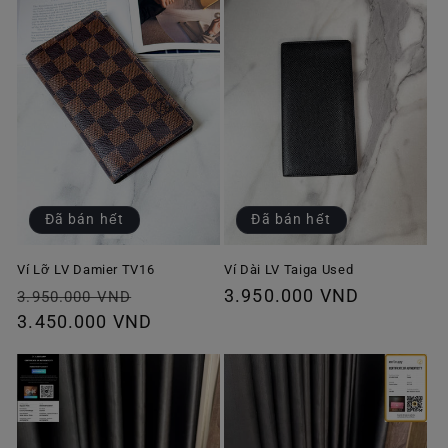
Đã bán hết
Đã bán hết
Ví Lỡ LV Damier TV16
Ví Dài LV Taiga Used
Giá
Giá
Giá
3.950.000 VND
3.950.000 VND
thông
3.450.000 VND
ưu
thông
thường
đãi
thường