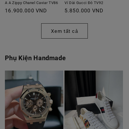
A A Zippy Chanel Caviar TV86
Ví Dài Gucci Đỏ TV92
Giá
16.900.000 VND
Giá
5.850.000 VND
thông
thông
thường
thường
Xem tất cả
Phụ Kiện Handmade