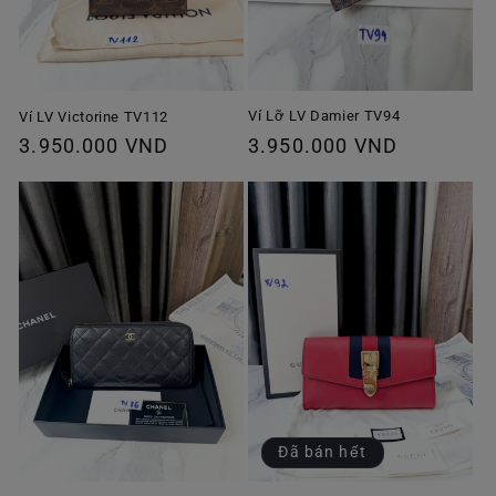
Ví Lỡ LV Damier TV94
Ví LV Victorine TV112
Giá
3.950.000 VND
Giá
3.950.000 VND
thông
thông
thường
thường
Đã bán hết