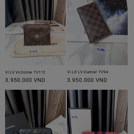
Ví Lỡ LV Damier TV94
Ví LV Victorine TV112
Giá
3.950.000 VND
Giá
3.950.000 VND
thông
thông
thường
thường