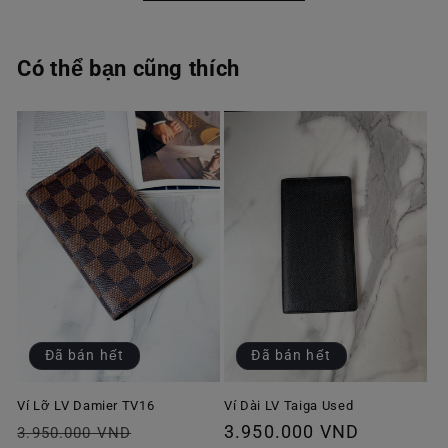
Có thể bạn cũng thích
Đã bán hết
Đã bán hết
Ví Lỡ LV Damier TV16
Ví Dài LV Taiga Used
Giá
Giá
Giá
3.950.000 VND
3.950.000 VND