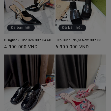
Đã bán hết
Đã bán hết
Slingback Dior Đen Size 34.5D
Dép Gucci Nhựa New Size 38
Giá
4.900.000 VND
Giá
6.900.000 VND
thông
thông
thường
thường