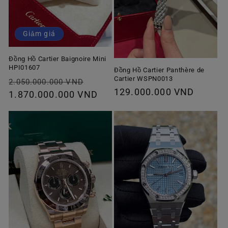
Giảm giá
Đồng Hồ Cartier Baignoire Mini
HPI01607
Đồng Hồ Cartier Panthère de
Cartier WSPN0013
Giá
Giá
2.050.000.000 VND
Giá
129.000.000 VND
thông
1.870.000.000 VND
ưu
thông
thường
đãi
thường