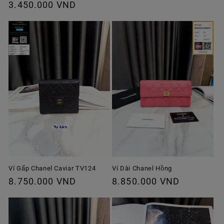
thông
3.450.000 VND
ưu
thông
thường
đãi
thường
Ví Gấp Chanel Caviar TV124
Ví Dài Chanel Hồng
Giá
8.750.000 VND
Giá
8.850.000 VND
thông
thông
thường
thường