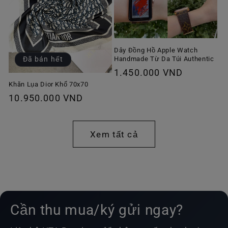
Dây Đồng Hồ Apple Watch
Handmade Từ Da Túi Authentic
Đã bán hết
Giá
1.450.000 VND
thông
Khăn Lụa Dior Khổ 70x70
Giá
10.950.000 VND
thường
thông
thường
Xem tất cả
Cần thu mua/ký gửi ngay?