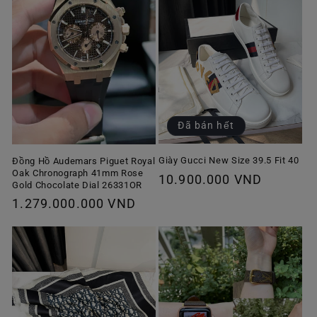
Đã bán hết
Giày Gucci New Size 39.5 Fit 40
Đồng Hồ Audemars Piguet Royal
Oak Chronograph 41mm Rose
Giá
10.900.000 VND
Gold Chocolate Dial 26331OR
thông
Giá
1.279.000.000 VND
thường
thông
thường