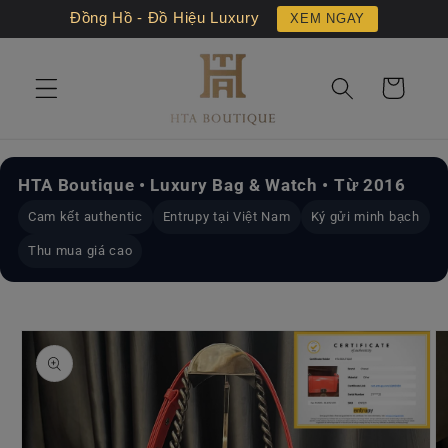
Chuyển
Đồng Hồ - Đồ Hiệu Luxury
XEM NGAY
đến nội
dung
Giỏ
hàng
HTA Boutique • Luxury Bag & Watch • Từ 2016
Cam kết authentic
Entrupy tại Việt Nam
Ký gửi minh bạch
Thu mua giá cao
Chuyển
đến
thông
tin sản
phẩm