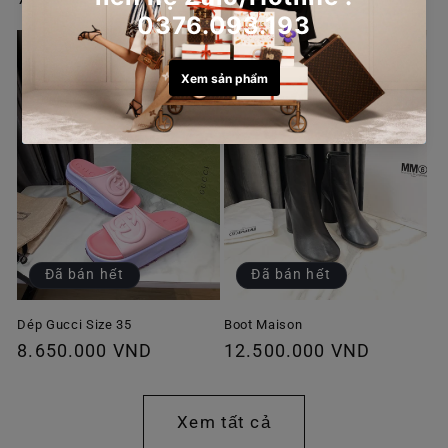
thông
thông
thường
thường
Đã bán hết
Đã bán hết
Dép Gucci Size 35
Boot Maison
Giá
8.650.000 VND
Giá
12.500.000 VND
thông
thông
thường
thường
Xem tất cả