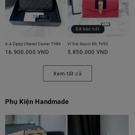
Đã bán hết
A A Zippy Chanel Caviar TV86
Ví Dài Gucci Đỏ TV92
Giá
16.900.000 VND
Giá
5.850.000 VND
thông
thông
thường
thường
Xem tất cả
Phụ Kiện Handmade