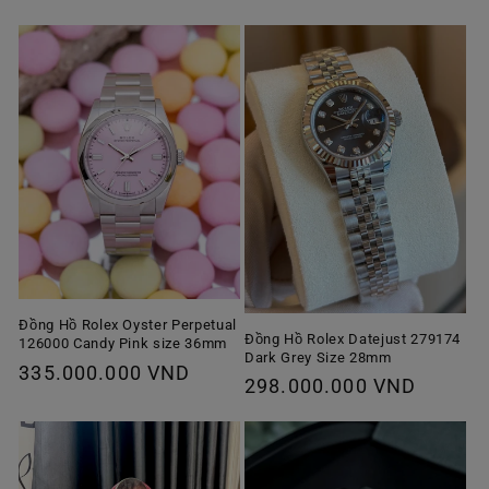
Đồng Hồ Rolex Oyster Perpetual
Đồng Hồ Rolex Datejust 279174
126000 Candy Pink size 36mm
Dark Grey Size 28mm
Giá
335.000.000 VND
Giá
298.000.000 VND
thông
thông
thường
thường