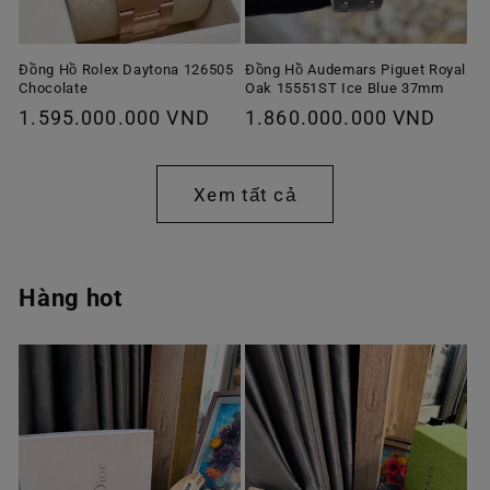
Đồng Hồ Rolex Daytona 126505
Đồng Hồ Audemars Piguet Royal
Chocolate
Oak 15551ST Ice Blue 37mm
Giá
1.595.000.000 VND
Giá
1.860.000.000 VND
thông
thông
thường
thường
Xem tất cả
Hàng hot