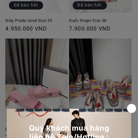
Đã bán hết
Đã bán hết
Giày Prada Used Size 35
Guốc Roger Size 38
Giá
4.950.000 VND
Giá
7.900.000 VND
thông
thông
thường
thường
Dép Nhựa Gucci Hồng New
Slingback Gucci Lấp Lánh
Giá
7.750.000 VND
Giá
9.950.000 VND