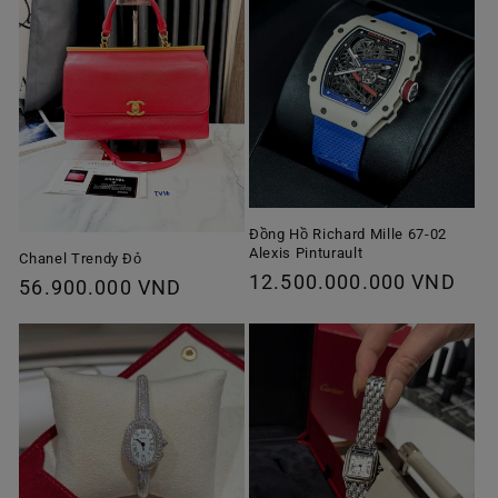
Đồng Hồ Richard Mille 67-02
Alexis Pinturault
Chanel Trendy Đỏ
Giá
12.500.000.000 VND
Giá
56.900.000 VND
thông
thông
thường
thường